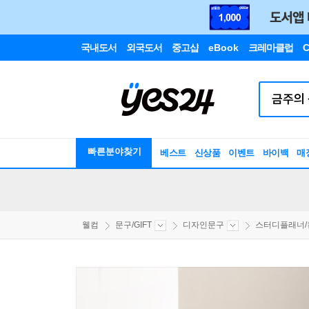
국내도서
외국도서
중고샵
eBook
크레마클럽
C
빠른분야찾기
베스트
신상품
이벤트
바이백
매
웰컴
문구/GIFT
디자인문구
스터디플래너/컨