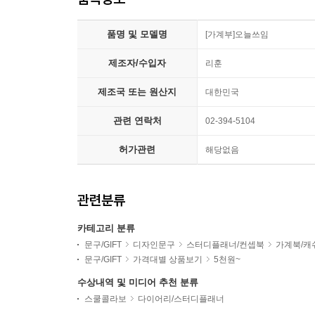
품명 및 모델명
[가계부]오늘쓰임
제조자/수입자
리훈
제조국 또는 원산지
대한민국
관련 연락처
02-394-5104
허가관련
해당없음
관련분류
카테고리 분류
문구/GIFT
디자인문구
스터디플래너/컨셉북
가계북/캐
문구/GIFT
가격대별 상품보기
5천원~
수상내역 및 미디어 추천 분류
스쿨콜라보
다이어리/스터디플래너