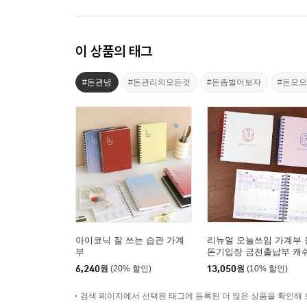
이 상품의 태그
#돈관념
#돈관리의모든것
#돈좀벌어보자
#돈모
아이코닉 잘 쓰는 습관 가계
리뉴얼 오늘쓰임 가계부 
부
돈기입장 금전출납부 캐
북 만년
6,240
원
(20% 할인)
13,050
원
(10% 할인)
검색 페이지에서 선택된 태그에 등록된 더 많은 상품을 확인해 