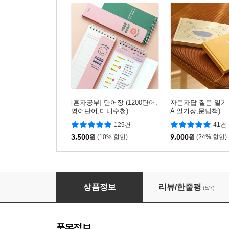
[혼자공부] 단어장 (1200단어,
자문자답 질문 일기 3
영어단어,미니수첩)
A 일기장,문답책)
129건
41건
3,500
원
(10% 할인)
9,000
원
(24% 할인)
가계부 오늘쓰임
상품정보
리뷰/한줄평
(5/7)
품목정보