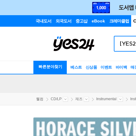
국내도서
외국도서
중고샵
eBook
크레마클럽
C
빠른분야찾기
베스트
신상품
이벤트
바이백
매
웰컴
CD/LP
재즈
Instrumental
Ins