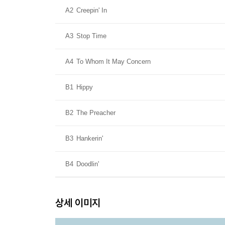
A2
Creepin' In
A3
Stop Time
A4
To Whom It May Concern
B1
Hippy
B2
The Preacher
B3
Hankerin'
B4
Doodlin'
상세 이미지