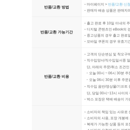
마이페이지 >
반품/교환 신청
반품/교환 방법
판매자 배송 상품은 판매자와
출고 완료 후 10일 이내의 
디지털 콘텐츠인 eBook의 
반품/교환 가능기간
중고상품의 경우 출고 완료일
모바일 쿠폰의 경우 유효기간(
고객의 단순변심 및 착오구
직수입양서/직수입일서중 일
단, 아래의 주문/취소 조건인
오늘 00시 ~ 06시 30분 
반품/교환 비용
오늘 06시 30분 이후 주문
직수입 음반/영상물/기프트 
단, 당일 00시~13시 사이
박스 포장은 택배 배송이 가
소비자의 책임 있는 사유로 
소비자의 사용, 포장 개봉에 
복제가 가능한 상품 등의 포장을 