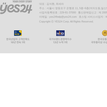
대표 : 김석환, 최세라
주소 : 서울시 영등포구 은행로 11, 5층~6층(여의도동,일신
사업자등록번호 : 229-81-37000 통신판매업신고 : 제 200
이메일 : yes24help@yes24.com 호스팅 서비스사업자 :
Copyright ⓒ YES24 Corp. All Rights Reserved.