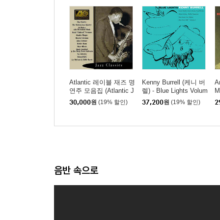
Atlantic 레이블 재즈 명
Kenny Burrell (케니 버
A
연주 모음집 (Atlantic J
렐) - Blue Lights Volum
M
azz Classics)
e 1 [LP]
이
30,000
원
(19% 할인)
37,200
원
(19% 할인)
2
스
음반 속으로