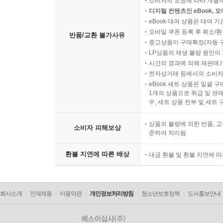
소비자의 요청에 따라 개별
디지털 컨텐츠인 eBook, 
eBook 대여 상품은 대여 기
모바일 쿠폰 등록 후 취소/환
반품/교환 불가사유
중고상품이 구매확정(자동 
LP상품의 재생 불량 원인이 기
시간의 경과에 의해 재판매가
전자상거래 등에서의 소비자
eBook 세트 상품은 일괄 
1개의 상품으로 취급 및 판매
우, 세트 상품 전부 및 세트
상품의 불량에 의한 반품, 교
소비자 피해보상
준하여 처리됨
환불 지연에 따른 배상
대금 환불 및 환불 지연에 
회사소개
인재채용
이용약관
개인정보처리방침
청소년보호정책
도서홍보안내