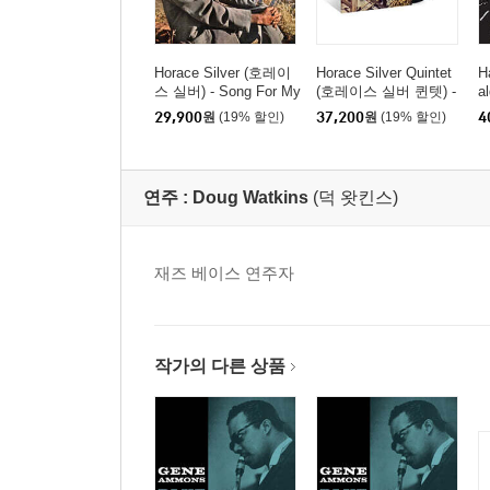
Horace Silver (호레이
Horace Silver Quintet
H
스 실버) - Song For My
(호레이스 실버 퀸텟) -
a
Father [LP]
Serenade To A Soul Si
a
29,900
원
(19% 할인)
37,200
원
(19% 할인)
4
ster [LP]
연주 :
Doug Watkins
(덕 왓킨스)
재즈 베이스 연주자
작가의 다른 상품