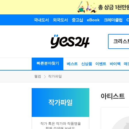
국내도서
외국도서
중고샵
eBook
크레마클럽
C
빠른분야찾기
베스트
신상품
이벤트
바이백
매
웰컴
작가파일
아티스트
작가파일
작가 혹은 작가와 작품명을
함께 검색해 보세요.