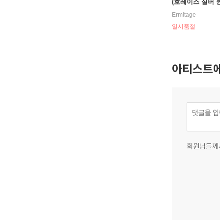
(호레이스 실버 퀸텟
he Tokyo Blue
Ermitage
컬러 LP]
일시품절
아티스트에
회원님들께