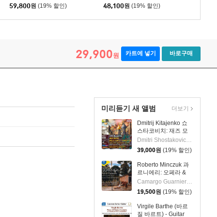
59,800
원
(19% 할인)
48,100
원
(19% 할인)
29,900
카트에 넣기
바로구매
원
미리듣기 새 앨범
더보기
Dmitrij Kitajenko 쇼
스타코비치: 재즈 모
음곡, 발레 모음곡, 협
Dmitri Shostakovich 작곡 외 6명
주곡들
39,000
원
(19% 할인)
(Shostakovich: Jazz
Suite; Ballet Suites;
Roberto Minczuk 과
Concertos)
르니에리: 오페라 &
관현악 작품집
Camargo Guarnieri 작곡 외 2명
(Guarnieri: Pedro
19,500
원
(19% 할인)
Malazarte)
Virgile Barthe (바르
질 바르트) - Guitar