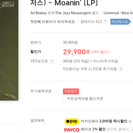
저스) - Moanin' [LP]
Art Blakey
연주/
The Jazz Messengers
밴드
Universal
/
Blue N
첫번째 리뷰어가 되어주세요.
판매지수 612
주간베스트
판매가
36,900원
29,900
원
할인가
(19% 할인)
YES포인트
300원 (1% 적립) + 마니아추가적립
5만원이상 구매 시 2천원 추가적립
추가혜택쿠폰
쿠폰받기
주문금액대별 할인쿠폰
결제혜택
카카오페이
2,000원 즉시할인
일
페이코
1% 할인
포인트 결제시