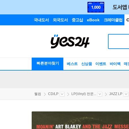
국내도서
외국도서
중고샵
eBook
크레마클럽
C
빠른분야찾기
베스트
신상품
이벤트
바이백
매
웰컴
CD/LP
LP(Vinyl) 전문...
JAZZ LP