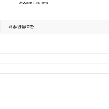
31,500
원
(19% 할인)
블레이키 & 더 재즈 매신저스) - Moanin' [LP]
배송/반품/교환