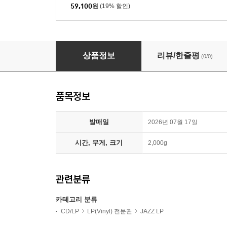
59,100
원
(19% 할인)
Art Blakey & The Jazz Messengers (아트 
상품정보
리뷰/한줄평
(0/0)
품목정보
발매일
2026년 07월 17일
시간, 무게, 크기
2,000g
관련분류
카테고리 분류
CD/LP
LP(Vinyl) 전문관
JAZZ LP