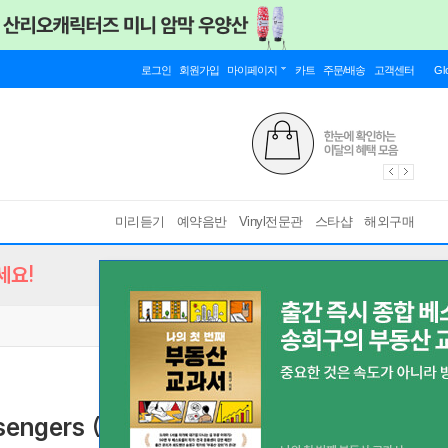
로그인
회원가입
마이페이지
카트
주문/배송
고객센터
Gl
미리듣기
예약음반
Vinyl전문관
스타샵
해외구매
세요!
Messengers (아트 블레이키 & 더 재즈 매신