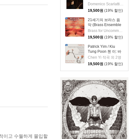
Recital (기타 리사이
Domenico Scarlatti 작곡 외 5명
틀)
19,500
원
(19% 할인)
21세기의 브라스 음
악 (Brass Ensemble
Music - 21st Century)
Brass for Uncommon Times 실내악
19,500
원
(19% 할인)
Patrick Yim / Kiu
Tung Poon 첸 이: 바
이올린, 비올라, 피아
Chen Yi 작곡 외 2명
노 작품집 (Chen Yi:
19,500
원
(19% 할인)
Works For Violin,
Viola And Piano)
제적이고 수월하게 몰입할