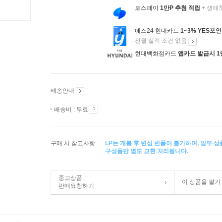
토스페이
1만P 추첨 적립
+ 생애
예스24 현대카드
1~3% YES포
전월 실적 조건 없음
현대백화점카드
앱카드 발급시 1
배송안내
배송비 : 무료
구매 시 참고사항
LP는 개봉 후 변심 반품이 불가하며, 일부 
구성품만 별도 교환 처리됩니다.
중고상품
이 상품을 팔기
판매요청하기