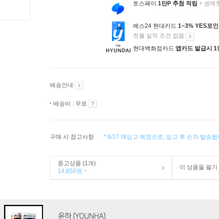
토스페이
1만P 추첨 적립
+ 생애
예스24 현대카드
1~3% YES포
전월 실적 조건 없음
현대백화점카드
앱카드 발급시 1
배송안내
배송비 : 무료
구매 시 참고사항
* 6/17 재입고 예정으로, 입고 후 순차 발송됩
중고상품 (1개)
이 상품을 팔기
14,850원 ~