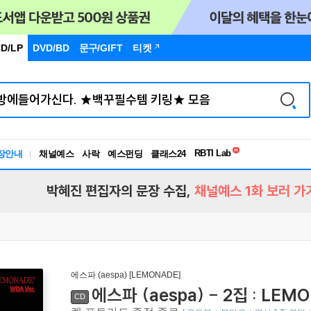
D/LP
DVD/BD
문구
/GIFT
티켓
독서유형검사
RBTI Lab
장안내
채널예스
사락
예스펀딩
클래스24
독서유형검사
박혜진 편집자의 문장 수집,
채널예스 1화 보러 가
에스파 (aespa) [LEMONADE]
에스파 (aespa) - 2집 : LEMO
CD