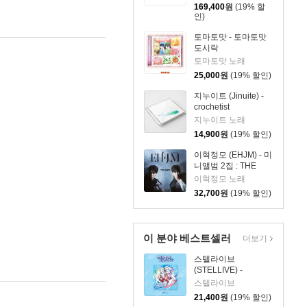
SLEEPWEAR]
169,400
원
(19% 할
인)
토마토맛 - 토마토맛
도시락
토마토맛 노래
25,000
원
(19% 할인)
지누이트 (Jinuite) -
crochetist
지누이트 노래
14,900
원
(19% 할인)
이혁정모 (EHJM) - 미
니앨범 2집 : THE
MEN
이혁정모 노래
32,700
원
(19% 할인)
이 분야 베스트셀러
더보기
스텔라이브
(STELLIVE) -
STELLIVE Cliche 1st
스텔라이브
EP 「Colorful
21,400
원
(19% 할인)
Strokes」 - CD Ver.