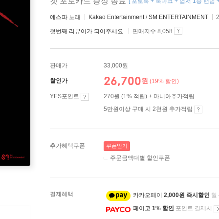
켓 포토카드 증정 종료
[ 포토북 + 북마크 + 엽서 1종 랜덤
에스파
노래
Kakao Entertainment
/
SM ENTERTAINMENT
첫번째 리뷰어가 되어주세요.
판매지수 8,058
판매가
33,000원
26,700
원
할인가
(19% 할인)
YES포인트
270원 (1% 적립) + 마니아추가적립
5만원이상 구매 시 2천원 추가적립
추가혜택쿠폰
쿠폰받기
주문금액대별 할인쿠폰
결제혜택
카카오페이
2,000원 즉시할인
일
페이코
1% 할인
포인트 결제시