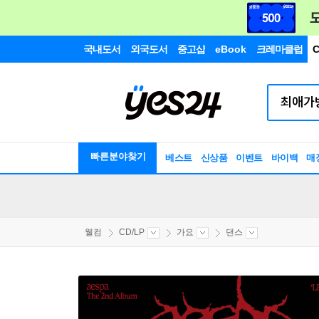
국내도서
외국도서
중고샵
eBook
크레마클럽
C
빠른분야찾기
베스트
신상품
이벤트
바이백
매
웰컴
CD/LP
가요
댄스