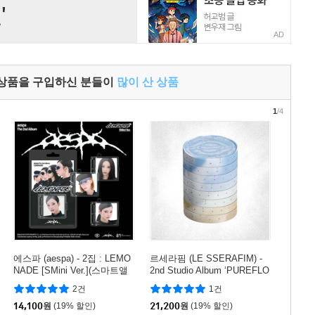
AD
 상품을 구입하신 분들이
많이 산 상품
1
/4
에스파 (aespa) - 2집 : LEMO
르세라핌 (LE SSERAFIM) -
NADE [SMini Ver.](스마트앨
2nd Studio Album ‘PUREFLO
범) [4종 중 1종 랜덤발송]
W’ pt.1 [4종 중 1종 랜덤발송]
2건
1건
14,100
원
(19% 할인)
21,200
원
(19% 할인)