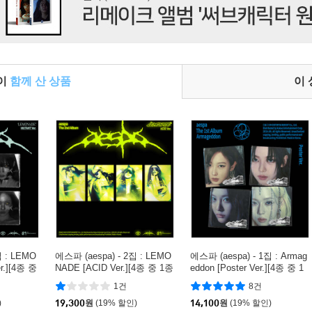
들이
함께 산 상품
이
집 : LEMO
에스파 (aespa) - 2집 : LEMO
에스파 (aespa) - 1집 : Armag
r.][4종 중
NADE [ACID Ver.][4종 중 1종
eddon [Poster Ver.][4종 중 1
랜덤발송]
종 랜덤발송]
1건
8건
)
19,300
원
(19% 할인)
14,100
원
(19% 할인)