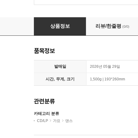
에스파 (aespa) - 2집 : LEMONADE [WDA Ver.]
상품정보
리뷰/한줄평
(0/0)
품목정보
발매일
2026년 05월 29일
시간, 무게, 크기
1,500g | 193*260mm
관련분류
카테고리 분류
CD/LP
가요
댄스