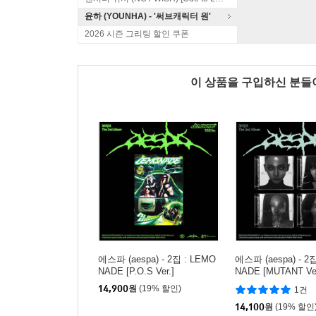
윤하 (YOUNHA) - '써브캐릭터 원'
2026 시즌 그리팅 할인 쿠폰
이 상품을 구입하신 분
에스파 (aespa) - 2집 : LEMO
에스파 (aespa) - 2
NADE [P.O.S Ver.]
NADE [MUTANT Ve
1종 랜덤발송]
14,900
원
(19% 할인)
1건
14,100
원
(19% 할인