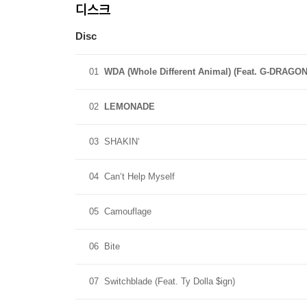
디스크
Disc
01
WDA (Whole Different Animal) (Feat. G-DRAGON
02
LEMONADE
03
SHAKIN‘
04
Can‘t Help Myself
05
Camouflage
06
Bite
07
Switchblade (Feat. Ty Dolla $ign)