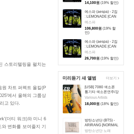
종 중 1종 랜덤발송]
14,100
원
(19% 할인)
에스파 (aespa) - 2집
: LEMONADE [CAN
Ver.][4종 SET]
에스파
106,800
원
(19% 할
인)
에스파 (aespa) - 2집
: LEMONADE [CAN
Ver.][4종 중 1종 랜덤
에스파
발송]
26,700
원
(19% 할인)
고해진 스토리텔링을 펼치는
미리듣기 새 앨범
더보기
 음원 차트 퍼펙트 올킬(P
[USB] 7080 색소폰
통기타 색소폰연주/강
025’에서 올해의 그룹상
승용
Various Artists
리고 있다.
18,000
원
(18% 할인)
k’(더티 워크)와 미니 6
방탄소년단 (BTS) -
ARIRANG [NORMAL
시도와 변화를 보여줄지 기
x CALVIN KLEIN
방탄소년단 노래