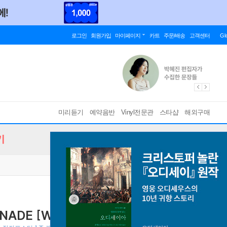
로그인
회원가입
마이페이지
카트
주문/배송
고객센터
Gl
미리듣기
예약음반
Vinyl전문관
스타샵
해외구매
기
NADE [WDA Ver.]
*[종료] YES24 특전 오피셜 자