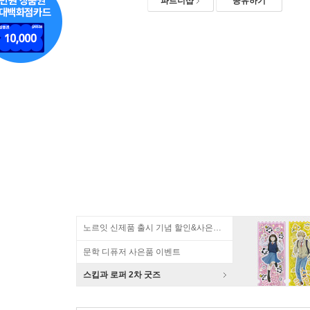
파트너샵
공유하기
노르잇 신제품 출시 기념 할인&사은품 증정!
문학 디퓨저 사은품 이벤트
스킵과 로퍼 2차 굿즈