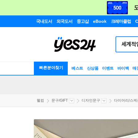
국내도서
외국도서
중고샵
eBook
크레마클럽
C
빠른분야찾기
베스트
신상품
이벤트
바이백
매
웰컴
문구/GIFT
디자인문구
다이어리/스케줄