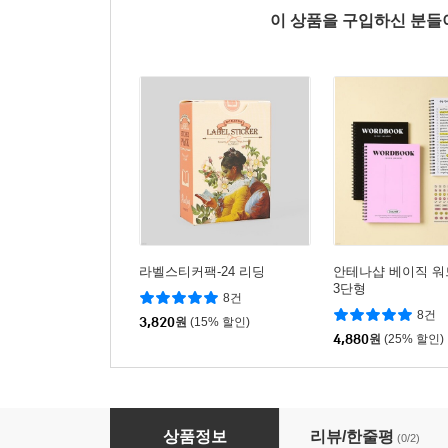
이 상품을 구입하신 분
라벨스티커팩-24 리딩
안테나샵 베이직 워드
3단형
8건
8건
3,820
원
(15% 할인)
4,880
원
(25% 할인)
[1+1] 아이코닉 플로우 A4 위클리 플래너 패드
상품정보
리뷰/한줄평
(0/2)