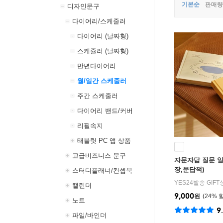
기본순
판매량
디자인문구
다이어리/스케줄러
다이어리 (날짜형)
스케쥴러 (날짜형)
만년다이어리
월/일간 스케줄러
주간 스케줄러
다이어리 밴드/커버
리필속지
태블릿 PC 앱 상품
고급비즈니스 문구
자문자답 질문 일기
장,문답책)
스터디플래너/컨셉북
YES24발송 GIF
캘린더
9,000
원
24
%
노트
9
파일/바인더