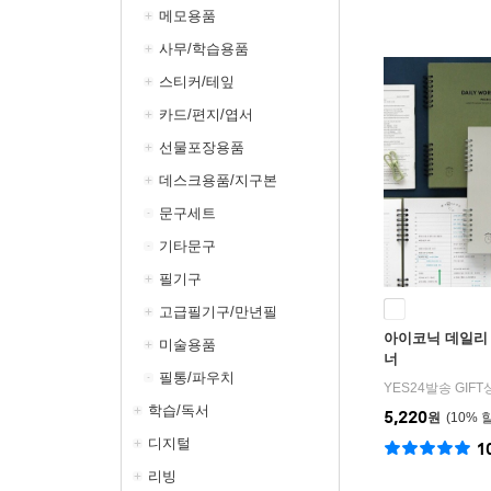
메모용품
사무/학습용품
스티커/테잎
카드/편지/엽서
선물포장용품
데스크용품/지구본
문구세트
기타문구
필기구
고급필기구/만년필
아이코닉 데일리 
미술용품
너
필통/파우치
YES24발송 GIF
학습/독서
5,220
원
10
%
디지털
1
리빙