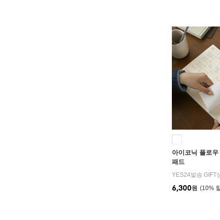
아이코닉 플로우 
패드
YES24발송 GIF
6,300
원
10
%