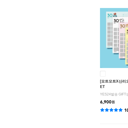
[모트모트X산리오
ET
YES24발송 GIF
6,900
원
1