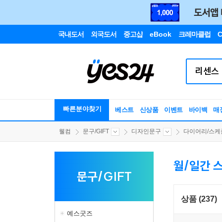
국내도서
외국도서
중고샵
eBook
크레마클럽
C
빠른분야찾기
베스트
신상품
이벤트
바이백
매
웰컴
문구/GIFT
디자인문구
다이어리/스케줄
월/일간 
문구/GIFT
상품 (237)
예스굿즈