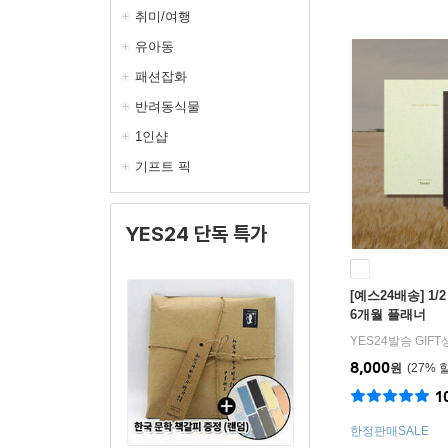
취미/여행
유아동
패션잡화
반려동식물
1인샵
기프트 픽
YES24 단독 특가
[예스24배송] 1/2 
6개월 플래너
YES24발송 GIF
8,000
원
27
%
1
한정판매SALE