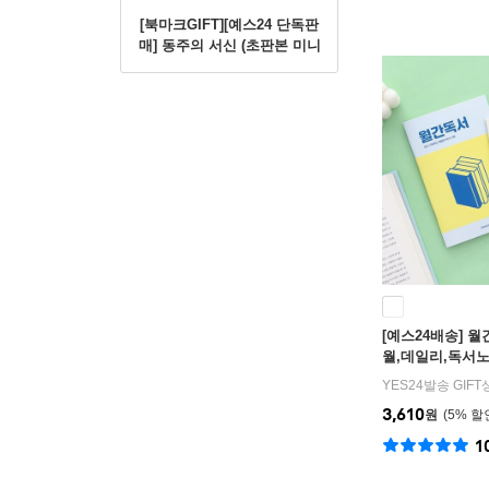
[북마크GIFT][예스24 단독판
매] 동주의 서신 (초판본 미니
북+별헤는밤 연필세트+육필
원고 엽서세트+필사노트)
[예스24배송] 
월,데일리,독서노
YES24발송 GIF
3,610
원
5
%
1