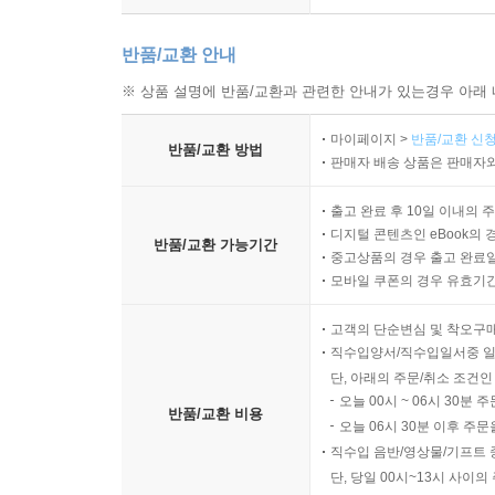
반품/교환 안내
※ 상품 설명에 반품/교환과 관련한 안내가 있는경우 아래 
마이페이지 >
반품/교환 신청
반품/교환 방법
판매자 배송 상품은 판매자와
출고 완료 후 10일 이내의 
디지털 콘텐츠인 eBook의 
반품/교환 가능기간
중고상품의 경우 출고 완료일
모바일 쿠폰의 경우 유효기간(
고객의 단순변심 및 착오구
직수입양서/직수입일서중 일
단, 아래의 주문/취소 조건인
오늘 00시 ~ 06시 30분 
반품/교환 비용
오늘 06시 30분 이후 주문
직수입 음반/영상물/기프트 
단, 당일 00시~13시 사이