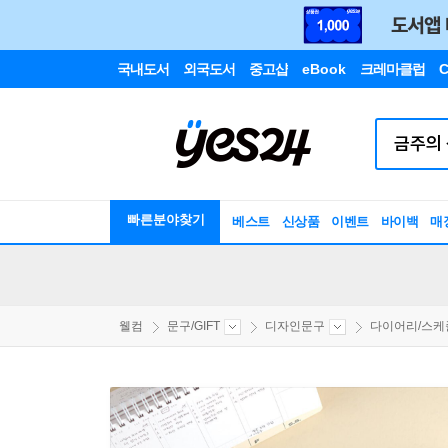
국내도서
외국도서
중고샵
eBook
크레마클럽
C
빠른분야찾기
베스트
신상품
이벤트
바이백
매
웰컴
문구/GIFT
디자인문구
다이어리/스케줄