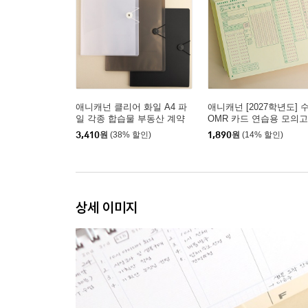
애니캐넌 클리어 화일 A4 파
애니캐넌 [2027학년도] 
일 각종 합습물 부동산 계약
OMR 카드 연습용 모의
서 상장 서류 보관
답안지 모의평가
3,410
원
(38% 할인)
1,890
원
(14% 할인)
상세 이미지