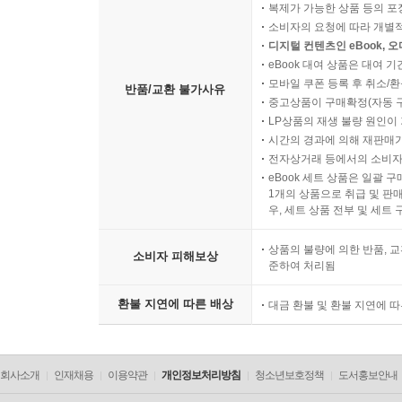
복제가 가능한 상품 등의 포장을 
소비자의 요청에 따라 개별
디지털 컨텐츠인 eBook, 
eBook 대여 상품은 대여 기
모바일 쿠폰 등록 후 취소/환
반품/교환 불가사유
중고상품이 구매확정(자동 
LP상품의 재생 불량 원인이 기
시간의 경과에 의해 재판매가
전자상거래 등에서의 소비자
eBook 세트 상품은 일괄 
1개의 상품으로 취급 및 판매
우, 세트 상품 전부 및 세트
상품의 불량에 의한 반품, 교
소비자 피해보상
준하여 처리됨
환불 지연에 따른 배상
대금 환불 및 환불 지연에 
회사소개
인재채용
이용약관
개인정보처리방침
청소년보호정책
도서홍보안내