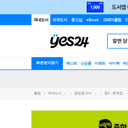
국내도서
외국도서
중고샵
eBook
크레마클럽
C
빠른분야찾기
베스트
신상품
이벤트
바이백
매
웰컴
국내도서
중등참고서
중2 - 문제집