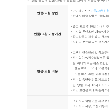
※ 상품 설명에 반품/교환과 관련한 안내가 있는경우 아래 
마이페이지 >
반품/교환 신청
반품/교환 방법
판매자 배송 상품은 판매자와
출고 완료 후 10일 이내의 
디지털 콘텐츠인 eBook의 
반품/교환 가능기간
중고상품의 경우 출고 완료일
모바일 쿠폰의 경우 유효기간(
고객의 단순변심 및 착오구
직수입양서/직수입일서중 일
단, 아래의 주문/취소 조건인
오늘 00시 ~ 06시 30분 
반품/교환 비용
오늘 06시 30분 이후 주문
직수입 음반/영상물/기프트 
단, 당일 00시~13시 사이
박스 포장은 택배 배송이 가
소비자의 책임 있는 사유로 
소비자의 사용, 포장 개봉에 