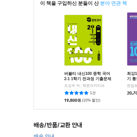
이 책을 구입하신 분들이 산
분야 연관 책
버블티 내신100 중학 국어
최강1
2-1 1학기 전과정 기출문제
기 
집 천재(노미숙) (2026년)
집 천
조성우 저
학문아카이브
편집부
|
1건
20,7
19,800
원
(10% 할인)
배송/반품/교환 안내
배송 안내