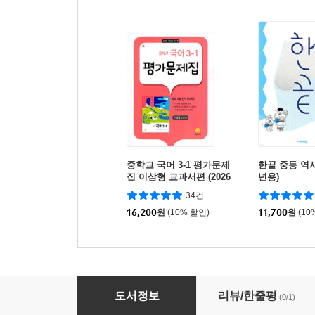
중학교 국어 3-1 평가문제
한끝 중등 역사 2
집 이삼형 교과서편 (2026
년용)
년용)
34건
16,200
원
(10% 할인)
11,700
원
(10
버블티 내신100 중학 국어 2-1 1학기 전과정 기출
도서정보
리뷰/한줄평
(0/1)