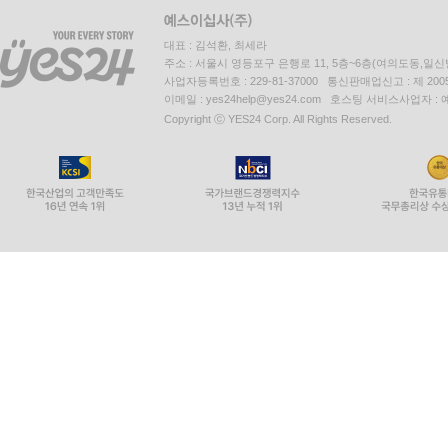
대표 : 김석환, 최세라
주소 : 서울시 영등포구 은행로 11, 5층~6층(여의도동,일신
사업자등록번호 : 229-81-37000 통신판매업신고 : 제 200
이메일 : yes24help@yes24.com 호스팅 서비스사업자 :
Copyright ⓒ YES24 Corp. All Rights Reserved.