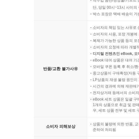
직수입 음반/영상물/기프트 
3. 메타버스 생태계 설계자: "가상 세계가 확장될
단, 당일 00시~13시 사이
핵심이다."
박스 포장은 택배 배송이 가
4. 빅데이터 분석 전문가: "수만 명의 건강 데이
정답이다."
소비자의 책임 있는 사유로 
5. 로봇 수술 장비 수석 엔지니어: "정밀 기계보
소비자의 사용, 포장 개봉에 
복제가 가능한 상품 등의 포장을 
튜닝법이다."
소비자의 요청에 따라 개별
6. 미래 식량 자원 연구소장: "영양 과잉의 시대, 
디지털 컨텐츠인 eBook, 
7. 사이버 보안 전문가: "신체 보안의 '방화벽'은 
eBook 대여 상품은 대여 기
■ 보건 교육 및 사회적 리더 (6인)
모바일 쿠폰 등록 후 취소/환
반품/교환 불가사유
1. 전국 보건교사 협회장: "아이들에게 탄산음료 대
중고상품이 구매확정(자동 
LP상품의 재생 불량 원인이 기
2. 실버 세대 재취업 지원센터장: "노년의 활력은 건
시간의 경과에 의해 재판매가
3. 다문화 가정 지원 연대 이사: "언어와 문화가 달
전자상거래 등에서의 소비자
4. 사회적 기업 '건강 나눔' 대표: "누구나 저렴
eBook 세트 상품은 일괄 
1개의 상품으로 취급 및 판매
도구다."
우, 세트 상품 전부 및 세트
5. 정신건강 복지센터 고문: "몸의 온기가 마음의
6. 국제 인류학회 명예교수: "인류 문명사에서 '불'의
상품의 불량에 의한 반품, 교
소비자 피해보상
준하여 처리됨
[4252혁명: 추천사 제5회]