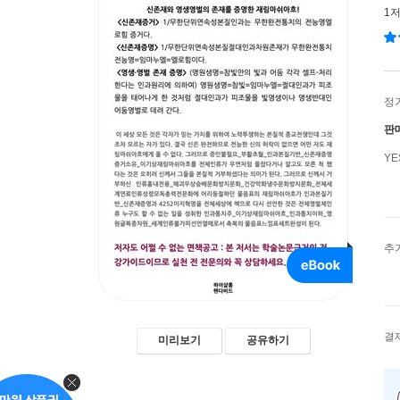
1
정
판
Y
추
결
미리보기
공유하기