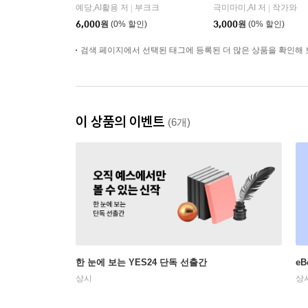
예당,AI활용 저
부크크
극미마미,AI 저
작가와
|
|
6,000
원
(0% 할인)
3,000
원
(0% 할인)
검색 페이지에서 선택된 태그에 등록된 더 많은 상품을 확인해 
이 상품의 이벤트
(6개)
한 눈에 보는 YES24 단독 선출간
e
상시
상