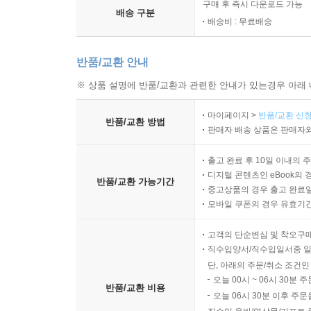
구매 후 즉시 다운로드 가능
[4252혁명: 추천사 제4회]
배송 구분
배송비 : 무료배송
■ 의생명 과학 및 첨단 의료 연구진 (7인)
1. 나노 바이오 센서 연구소장: "세포의 미세 반응을
수치로 증명된 팩트다."
반품/교환 안내
2. 게놈 의학 수석 연구원: "유전자 발현의 스위
※ 상품 설명에 반품/교환과 관련한 안내가 있는경우 아래 
설정이다."
3. 국제 면역학 컨퍼런스 의장: "복잡한 면역 이론
마이페이지 >
반품/교환 신청
반품/교환 방법
판매자 배송 상품은 판매자와
4. 세포 자가포식(Autophagy) 전문 교수: "
정석이다."
출고 완료 후 10일 이내의 
5. 냉동 인간 보존 기술 연구원: "생명의 보존은 온
디지털 콘텐츠인 eBook의 
반품/교환 가능기간
6. 내분비계 호르몬 연구소장: "인슐린 저항성과 호
중고상품의 경우 출고 완료일
7. 방사선 종양학 박사: "치료 효과를 극대화하는 
모바일 쿠폰의 경우 유효기간(
■ IT·기술 혁명가 및 미래 전략가 (7인)
고객의 단순변심 및 착오구
1. 실리콘밸리 AI 헬스케어 창업자: "미래의 병
직수입양서/직수입일서중 일
알고리즘이다."
단, 아래의 주문/취소 조건인
2. 스마트 웨어러블 기기 개발팀장: "우리는 이제
오늘 00시 ~ 06시 30분 
반품/교환 비용
소프트웨어다."
오늘 06시 30분 이후 주문