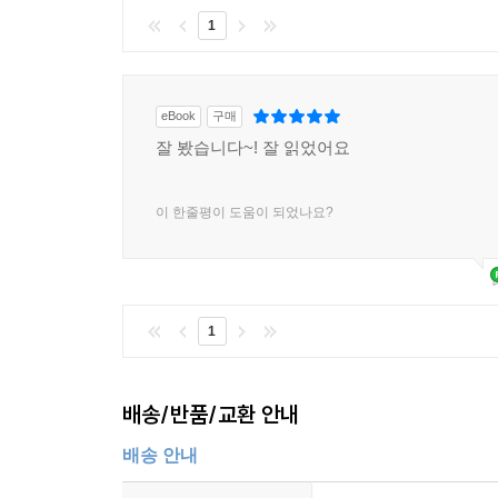
1. 세계 웰니스 연맹 부의장: "진정한 웰니스는 스
1
스탠다드다."
2. 아유르베다 인도 공인 의사: "고대 인도의 지
활용법이다."
eBook
구매
3. 자연치유 전문 병원장: "난치병 환자들에게 희망
잘 봤습니다~! 잘 읽었어요
4. 디톡스 테라피 연구소장: "몸속에 쌓인 병적 찌꺼
5. 명상 치료 전문가: "따뜻한 물 한 잔의 온도가 
이 한줄평이 도움이 되었나요?
6. 장수촌 연구 학자: "백세 장수 노인들의 공통점은
7. 푸드 테라피스트: "어떤 좋은 음식을 먹어도 체온
■ 글로벌 오피니언 리더 및 사회 활동가 (6인)
1. 국제 인권 변호사: "건강할 권리는 인간의 기본
1
2. 실리콘밸리 미래학자: "바이오 해킹의 정점은 기
3. 글로벌 구호기구 현장 활동가: "의료 시설이 부족
4. 여성 권익 향상 위원회장: "가족의 건강을 책임
배송/반품/교환 안내
5. 인도주의 철학 포럼 의장: "질병의 하데스를 이
6. 전 세계 평화 재단 이사장: "몸이 아프면 분노가
배송 안내