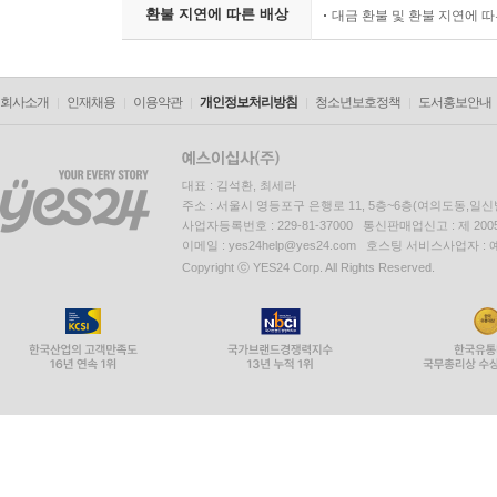
환불 지연에 따른 배상
대금 환불 및 환불 지연에 
■ 자연과학 및 기초 물리 연구진 (7인)
1. 열역학 에너지 연구소 박사: "에너지 전도율 
물리적 경이로움이다."
회사소개
인재채용
이용약관
개인정보처리방침
청소년보호정책
도서홍보안내
2. 미세 생물학 수석 연구원: "미생물 군집의 균
환경을 조성한다."
3. 양자 생물학회 회장: "생명 현상은 원자 수준
대표 : 김석환, 최세라
주파수와 같다."
주소 : 서울시 영등포구 은행로 11, 5층~6층(여의도동,일신
4. 유기화학 실험실 소장: "체내 화학 반응 속도
사업자등록번호 : 229-81-37000 통신판매업신고 : 제 200
이메일 : yes24help@yes24.com 호스팅 서비스사업자 :
촉매제다."
Copyright ⓒ YES24 Corp. All Rights Reserved.
5. 해양 생명 자원 연구소장: "심해 생물들의 강인
생존의 정수다."
6. 대기과학 전문 교수: "외부 기온 변화에 흔들리지 않는
7. 입자 물리학 연구원: "모든 물질은 열에 의해
숨어 있다."
■ 예술·디자인 및 창의성 리더 (7인)
1. 건축 미학 디자인 교수: "인간의 몸은 살아있는
가장 아름다운 설계도다."