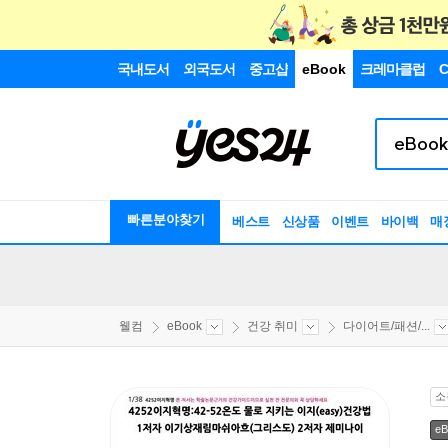
국내도서
외국도서
중고샵
eBook
크레마클럽
C
빠른분야찾기
베스트
신상품
이벤트
바이백
매
웰컴
eBook
건강 취미
다이어트/패션/...
소
eB