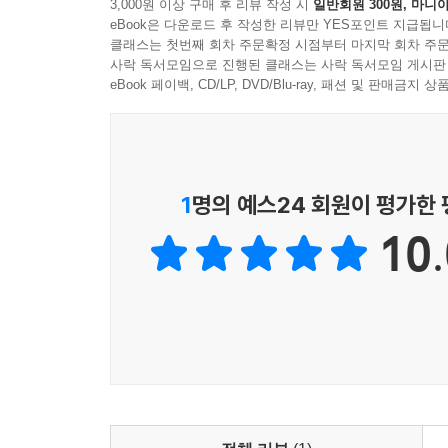
3,000원 이상 구매 후 리뷰 작성 시
일반회원 300원, 마니아
1. 대한면역학회 상임이사: "42°C와 52°C의 교
eBook은 다운로드 후 작성한 리뷰만 YES포인트 지급됩니
2. 종합병원 암센터 원장: "암세포는 열에 취약하다.
클래스는 첫번째 회차 주문확정 시점부터 마지막 회차 주문
3. 한방내과학회 회장: "냉기를 몰아내고 온기를 세
사락 독서모임으로 진행된 클래스는 사락 독서모임 게시판
4. 줄기세포 재생의학 연구소장: "세포의 재생 능력
eBook 페이백, CD/LP, DVD/Blu-ray, 패션 및 판매금
5. 임상영양사협회 고문: "무엇을 먹느냐보다 어떤
6. 스포츠의학 전문의: "선수들의 컨디션 회복과 염
7. 노인병학회 정회원: "고령화 사회, 약물 남용을
8. 피부과학 연구소장: "내부 독소를 분리하여 맑은 
1
명의 예스24 회원이 평가한
9. 예방의학 전문의: "질병의 하데스에 발을 들이기
10.
10. 응급의학과 과장: "생명의 위기 순간마다
예방책이다.”
[4252혁명: 추천사 제2회]
■ 문화·예술 및 미디어계 (7인)
1. 세계적 마에스트로: "최상의 무대를 위해 몸의 
2. 국가대표 영화감독: "이 책은 육체의 재건을 다
3. 베스트셀러 작가: "건강 담론의 지형을 바꿀 혁