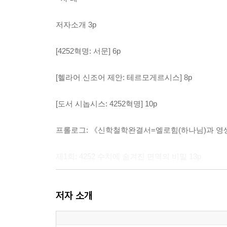
저자소개 3p
[4252혁명: 서문] 6p
[헬라어 신조어 제안: 테르모게르시스] 8p
[도서 시놉시스: 4252혁명] 10p
프롤로그: 《신학철학완결서=엘로힘(하나님)과 영생-
제1회: 4252 수치에 숨겨진 면역의 비밀 13p
제2회: 42°C 온수 ? 세포의 복구와 정화 15p
저자 소개
제3회: 52°C 열수 ? 면역 테르모게르시스의 발동 17