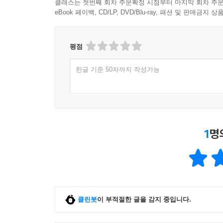
클래스는 첫번째 회차 주문확정 시점부터 마지막 회차 주문
4. 현대철학 연구소장: "인간 존재의 완성을 육체
eBook 페이백, CD/LP, DVD/Blu-ray, 패션 및 판매금
5. 환경운동가: "화학 약품을 줄이고 물과 열이라는
6. 은퇴자 협회 대표: "질병의 영벌과 같은 노년의
평점
[4252혁명: 추천사 제3회]
한글 기준 50자까지 작성가능
■ 글로벌 스포츠 및 신체 훈련 전문가 (7인)
1. 세계 헤비급 복싱 챔피언: "링 위에서의 폭발력
도핑이다."
2. 올림픽 금메달리스트 양궁 감독: "흔들림 없는
비밀 병기다."
1
명
3. 프리미어리그 수석 피지컬 코치: "부상 방지
단축되었다."
4. 글로벌 요가 마스터: "프라나(기)의 흐름은 곧
5. 특수부대 전술 생존 교관: "극한 환경에서 생존은
6. 프로 골퍼: "장시간 필드 위에서 체력을 유지하
클린봇
이 부적절한 글을 감지 중입니다.
7. 철인 3종 경기 우승자: "내 몸의 한계를 넘어서
■ 웰니스 및 대안 의학 리더 (7인)