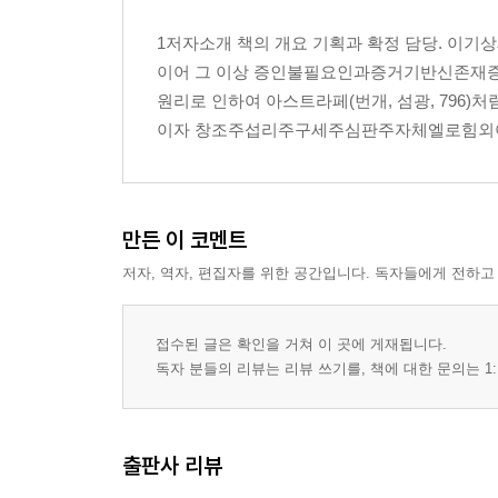
제4회: 이지(Easy) 건강법 ? 실전 4252 매뉴얼 19p
1저자소개 책의 개요 기획과 확정 담당. 
이어 그 이상 증인불필요인과증거기반신존재
제5회: 4252 혁명이 가져올 무병장수의 미래 21p
원리로 인하여 아스트라페(번개, 섬광, 796)
이자 창조주섭리주구세주심판주자체엘로힘외아들
6회: 4252혁명의 과학적 근거와 핵심 인용 문헌 23p
에필로그: [4252혁명: 각계각층 추천사] 25p
만든 이 코멘트
저자, 역자, 편집자를 위한 공간입니다. 독자들에게 전하고
접수된 글은 확인을 거쳐 이 곳에 게재됩니다.
독자 분들의 리뷰는 리뷰 쓰기를, 책에 대한 문의는 1:
출판사 리뷰