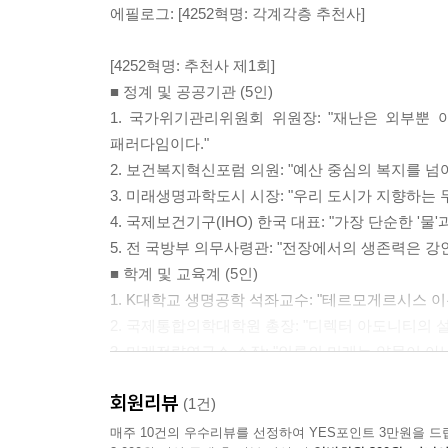
에필로그: [4252혁명: 각계각층 추천사]
[4252혁명: 추천사 제1회]
■ 정계 및 공공기관 (5인)
1. 국가위기관리위원회 위원장: "재난은 외부뿐 
패러다임이다."
2. 보건복지혁신포럼 의원: "예산 중심의 복지를 넘
3. 미래생명과학도시 시장: "우리 도시가 지향하는 무
4. 국제보건기구(IHO) 한국 대표: "가장 단순한 '물
5. 전 국방부 의무사령관: "전장에서의 생존력은 강
■ 학계 및 교육계 (5인)
1. K대학교 생명공학 석좌교수: "테르모게르시스 
2. 국제통합의학대학원 총장: "디렉터 아도니티의 
3. 미래전략연구소 소장: "인류의 미래는 약물이 아닌
4. 심신통합교육협회 회장: "학생들의 집중력과 활력
회원리뷰
5. 응용물리학회 명예회장: "열역학적 에너지가 생
(1건)
■ 의학 및 보건 의료계 (10인)
매주 10건의 우수리뷰를 선정하여 YES포인트 3만원을 드