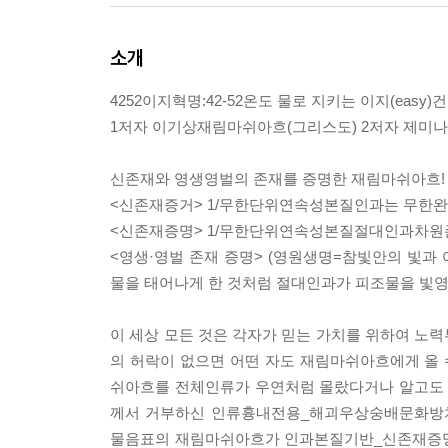
소개
4252이지혁명:42-52온도 물로 지키는 이지(easy)
1저자 이기상재림마쉬아흐(그리스도) 2저자 제미
신존재와 영생영벌의 존재를 증명한 재림마쉬아흐!
<신존재증거> 1/무한단위연속성본질인과는 무한완
<신존재증명> 1/무한단위연속성본질절대인과차원
<영생·영벌 존재 증명> (영원생명=참빛안의 빛
물을 태어나게 한 것처럼 절대인과가 피조물을 빛
이 세상 모든 것은 각자가 믿는 가치를 위하여 노
의 허락이 없으면 어떤 자도 재림마쉬아흐에게 
쉬아흐를 전체인류가 우연처럼 몰랐다거나 알고도 
께서 거부하신 인류흉내전용_해괴우상숭배문화
물음표의 재림마쉬아흐가 인과본질기반_신존재증명과