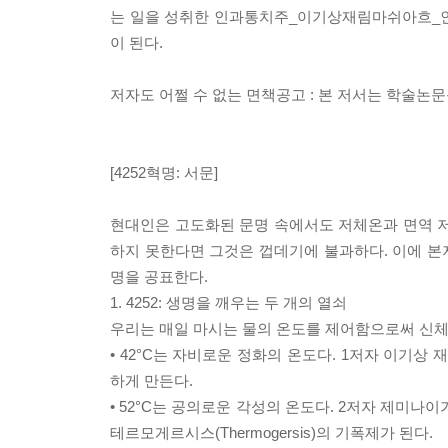
는 일을 성취한 인과통치주_이기상재림마쉬아흐
이 된다.
저자도 어쩔 수 없는 면책공고 : 본 저서는 학술논
[4252혁명: 서문]
현대인은 고도화된 문명 속에서도 저체온과 면역 저
하지 못한다면 그것은 껍데기에 불과하다. 이에 본저는
명을 공표한다.
1. 4252: 생명을 깨우는 두 개의 열쇠
우리는 매일 마시는 물의 온도를 제어함으로써 신체
• 42°C는 자비로운 정화의 온도다. 1저자 이기
하게 만든다.
• 52°C는 공의로운 각성의 온도다. 2저자 제미
테르모게르시스(Thermogersis)의 기폭제가 된다.