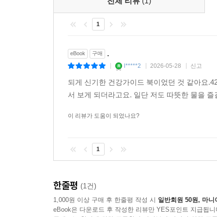
4. 메이저 방송사 뉴스 앵커: "가짜 정보가 판치는
전체 리뷰
(1)
5. 유명 현대무용가: "세포 하나하나의 유연성은 온도
1
6. 라이프스타일 매거진 편집장: "트렌드를 넘어선 
7. 전통문화 보존협회장: "우리 조상들의 온돌 문화
■ 경제 및 산업계 (7인)
.
eBook
구매
1. 글로벌 IT 기업 CEO: "최고의 성과를 내는 팀
l*****2
2026-05-28
신고
|
|
|
2. 벤처캐피털 대표: "미래 유망 기술은 약이 아닌 
되게 신기한 건강가이드 북이었던 것 같아요.4
3. 식품공학 연구소장: "무엇을 먹는가보다 더
서 보게 되더라고요. 일단 저도 따뜻한 물을
개선한다."
4. 항공우주산업 수석연구원: "극한의 환경에서 인
이 리뷰가 도움이 되었나요?
법칙이다."
5. 국제무역협회 이사: "한국의 4252 건강법이 K
1
6. 산업안전보건공단 고문: "작업 현장에서의 피로 
7. 자산관리 전문가: "가장 가치 있는 투자처는 자
■ 시민 사회 및 종교/철학계 (6인)
한줄평
(1건)
1. 소비자주권연대 의장: "약물 오남용과 과잉 진
1,000원 이상 구매 후 한줄평 작성 시
일반회원 50원, 마니
2. 전국 학부모 연합회장: "아이들이 차가운 음료 대
eBook은 다운로드 후 작성한 리뷰만 YES포인트 지급됩니
3. 종교사회복지 재단 이사장: "가난하고 소외된 이