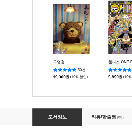
구멍청
원피스 ONE P
50건
15,300
원
(10% 할인)
5,850
원
(10%
대한민국 탕수육 만유기
도서정보
리뷰/한줄평
(0/1)