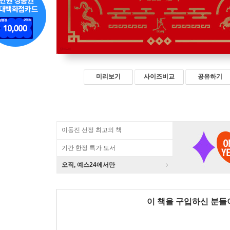
미리보기
사이즈비교
공유하기
이동진 선정 최고의 책
기간 한정 특가 도서
오직, 예스24에서만
이 책을 구입하신 분