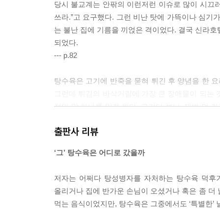
당시 불교계는 안팎의 이런저런 이슈로 많이 시끄러
쓰라.”고 요구했다. 그런 비난 탓에 가뜩이나 심기
는 불난 집에 기름을 끼얹은 격이었다. 결국 신라호
되었다.
--- p.82
탕수육은 고기에 반죽을 묻혀 튀긴 후 양념을 한 요
그런데 튀김의 바삭거림에 가장 큰 장애물이 되는 
적인 맛 하나를 잃게 된다. 그러다 보니, 제법 먼
장하는 방법이 등장할 수밖에 없었다.
출판사 리뷰
--- p.147~148
‘그’ 탕수육은 어디로 갔을까
하지만 그 차이다오를 버리는 화교들이 많아졌다.
위해 참고 해냈지만 ‘어떻게 해서든 내 자식만큼은 
저자는 어쩌다 탕성병자를 자처하는 탕수육 덕후가
--- p.226
올리거나 집에 반가운 손님이 오셨거나 혹은 좀 더 넓
먹는 음식이었지만, 탕수육은 그중에서도 ‘특별한’ 
일본에 살던 화교들은 상당수가 푸젠성과 광둥성 