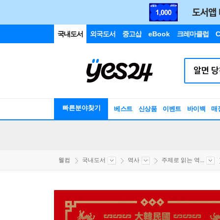
국내도서
외국도서
중고샵
eBook
크레마클럽
C
빠른분야찾기
베스트
신상품
이벤트
바이백
매
웰컴
국내도서
역사
주제로 읽는 역...