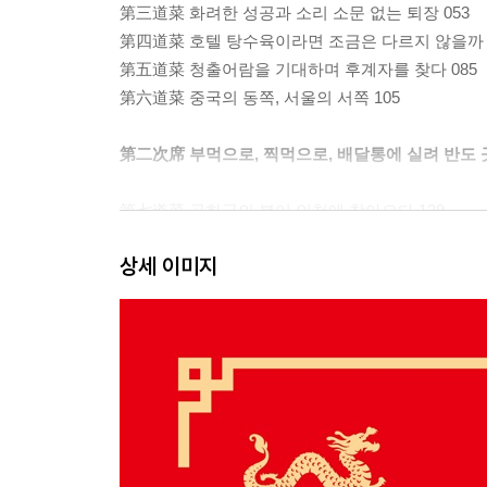
第三道菜 화려한 성공과 소리 소문 없는 퇴장 053
第四道菜 호텔 탕수육이라면 조금은 다르지 않을까 
第五道菜 청출어람을 기대하며 후계자를 찾다 085
第六道菜 중국의 동쪽, 서울의 서쪽 105
第二次席 부먹으로, 찍먹으로, 배달통에 실려 반도
第七道菜 공화국의 봄이 인천에 찾아오다 129
第八道菜 당나라 때부터 이어진 인연 153
상세 이미지
第九道菜 또 한 번의 디아스포라 165
第十道菜 슬픈, 다꾸앙과 춘장 191
第十一道菜 이사 세 번이 대수랴, 칼 세 개를 안 잡고
第十二道菜 누가 부산 와가 회만 잡숩니꺼 232
第十三道菜 바다 건너 제주도에는 ‘그’ 탕수육이 아직
第三次席 바다 건너에서 찾은, 우리 음식 탕수육의 