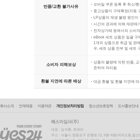
모바일 쿠폰 등록 후 취소/환
반품/교환 불가사유
중고상품이 구매확정(자동 
LP상품의 재생 불량 원인이 기
시간의 경과에 의해 재판매가
전자상거래 등에서의 소비자
eBook 세트 상품은 일괄 
1개의 상품으로 취급 및 판매
우, 세트 상품 전부 및 세트
상품의 불량에 의한 반품, 교
소비자 피해보상
준하여 처리됨
환불 지연에 따른 배상
대금 환불 및 환불 지연에 
회사소개
인재채용
이용약관
개인정보처리방침
청소년보호정책
도서홍보안내
대표 : 김석환, 최세라
주소 : 서울시 영등포구 은행로 11, 5층~6층(여의도동,일신