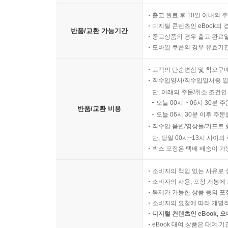
출고 완료 후 10일 이내의 
디지털 콘텐츠인 eBook의 
반품/교환 가능기간
중고상품의 경우 출고 완료일
모바일 쿠폰의 경우 유효기간(
고객의 단순변심 및 착오구
직수입양서/직수입일서중 일
단, 아래의 주문/취소 조건인
오늘 00시 ~ 06시 30분 
반품/교환 비용
오늘 06시 30분 이후 주문
직수입 음반/영상물/기프트 
단, 당일 00시~13시 사이
박스 포장은 택배 배송이 가
소비자의 책임 있는 사유로 
소비자의 사용, 포장 개봉에 
복제가 가능한 상품 등의 포장을 
소비자의 요청에 따라 개별
디지털 컨텐츠인 eBook, 
eBook 대여 상품은 대여 기