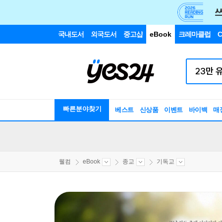
국내도서
외국도서
중고샵
eBook
크레마클럽
C
빠른분야찾기
베스트
신상품
이벤트
바이백
매
웰컴
eBook
종교
기독교