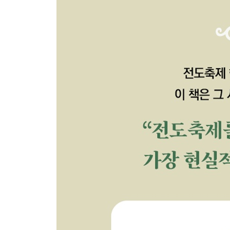
릴레이 금식기도
봉사
홍보 전단 만들기
궁핍과 충족
본격적인 준비
태신자 작정과 관계 맺기 1차: 전도 축제를 알리기
도적이 오는 것은
관계 맺기 2차: 마음을 전하기, 함께 시간을 보내기
당신의 소리
관계 맺기 3차: 기도하기
약할 때 강함
관계 맺기 4차: 초대하기
가난이 찾아올 때
영적 전쟁
금요성령 집회 기도회: 말씀과 기도로 뜨거워지기
사랑받을 자격