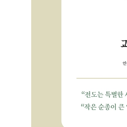
내가 생각하는 당신은
마당 잔치를 준비하다
교회를 놀이동산으로
아버지의 집
복음 부스
마음을 지키라
놀이기구 섭외의 어려움과 일하심
도적이 오는 것은
택시데이와 교회 전도팀
하나님 자체가 우리의 소망
영유아부 위해 공간을 만들다
끝까지 하나님 뜻을
체험 부스의 다양화와 교회에 머물기: 봉사자의 문
궁핍함의 부유함
홍보 영상 만들기: 새신자가 새신자를 전도하다
내가 생각하는 당신은