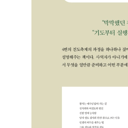
전도 축제 엄마의 세례
사랑은 하나님께
환경을 생각해 본다
거룩한 긴장감
행사장 BGM 케이팝 vs CCM
중심이 주님을 향하여
깃발과 바람개비
은혜의 온전한 수용
수도 전기 가스를 설치하다
게으름
음식 이름에 예쁜 이름을 붙인다
차별 없는 은혜
페이스 페인팅 수고: 문하생을 실력을 키우고 전도
십자가의 겸손
인형 탈의 고충과 한번 솜사탕 아저씨는 영원한 솜
열심의 노 젓기
전도 축제 전날의 마음