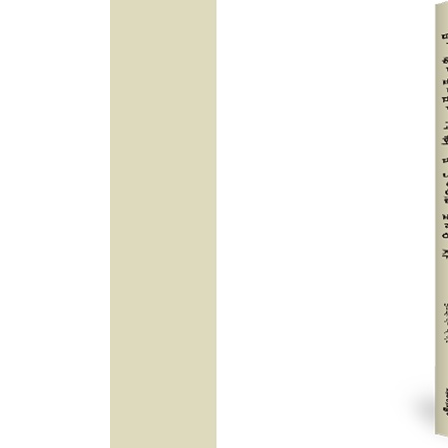
길거리 찬양
세미한 음성
노방전도
달빛뿐일 때
홍보: 방송 홍보와 시지정 현수막 그리고 게릴라 현
봉사는 예수님 닮아 가는 길
권사회와 여전도회 헌신
선한 일에 능숙함
남자 성도 집사회 헌신: 몸으로 쓰는 믿음
인생의 허무를 채우는 법
그물 전도와 장결자 전도
못이 단단한 곳에 박힘같이
학교 앞 심방
삶이 두려울 때
태·친·소: 태신자 친구를 소개합니다
교만
날씨 이야기: 비 준비하시니