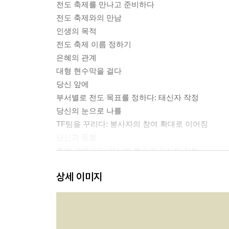
전도 축제를 만나고 준비하다
전도 축제와의 만남
인생의 목적
전도 축제 이름 정하기
은혜의 관계
대형 현수막을 걸다
당신 앞에
부서별로 전도 목표를 정하다: 태신자 작정
당신의 눈으로 나를
TF팀을 꾸리다: 봉사자의 참여 확대로 이어짐
당신과 동행
특별 새벽기도: 부서별 특송과 간식의 진화
사람은 숲과 같아서
상세 이미지
특별 새벽기도회 주제: 기도의 시작점
하나님의 말씀 따라
주일학교 전도 축제 특별 새벽기도
믿음의 눈