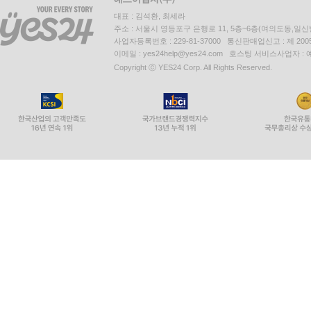
대표 : 김석환, 최세라
주소 : 서울시 영등포구 은행로 11, 5층~6층(여의도동,일신
사업자등록번호 : 229-81-37000 통신판매업신고 : 제 200
이메일 : yes24help@yes24.com 호스팅 서비스사업자 :
Copyright ⓒ YES24 Corp. All Rights Reserved.