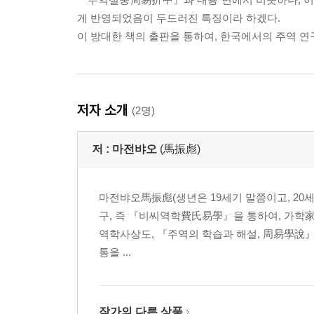
게 반영되었음이 두드러진 특징이라 하겠다.
이 방대한 책의 출판을 통하여, 한국에서의 주역 연
저자 소개
(2명)
저 :
마전뱌오
(馬振彪)
마전뱌오馬振彪(생년은 19세기 말쯤이고, 20세기
구, 즉 『비씨역학費氏易學』을 통하여, 가학家學의 
역학사상도, 『주역의 학습과 해설, 周易學說
통을 ...
작가의 다른 상품