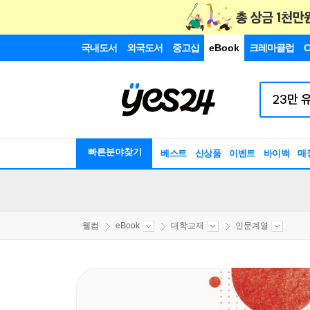
국내도서
외국도서
중고샵
eBook
크레마클럽
C
빠른분야찾기
베스트
신상품
이벤트
바이백
매
웰컴
eBook
대학교재
인문계열