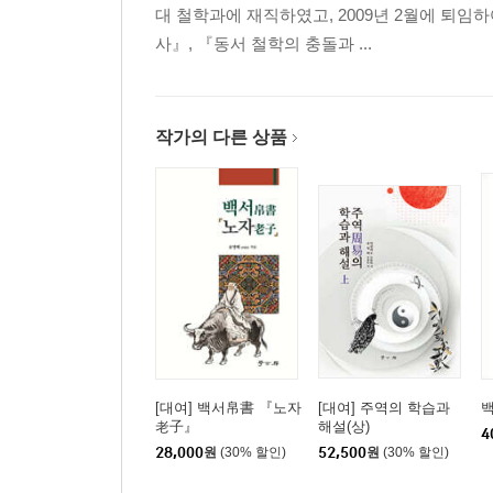
대 철학과에 재직하였고, 2009년 2월에 퇴
사』, 『동서 철학의 충돌과 ...
작가의 다른 상품
[대여] 백서帛書 『노자
[대여] 주역의 학습과
老子』
해설(상)
4
28,000
원
(30% 할인)
52,500
원
(30% 할인)