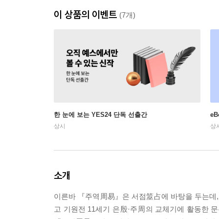
이 상품의 이벤트
(7개)
한 눈에 보는 YES24 단독 선출간
e
상시
상
소개
이른바 『주역周易』은 서점筮占에 바탕을 두는데, 복
고 기원전 11세기 은殷·주周의 교체기에 활동한 