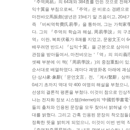
『주역周易』의 64괘와 384효를 만든 것으로 전해지고
익十翼을 부침으로써, 『주역』은 비로소 경經으로 
마전뱌오馬振彪(생년은 19세기 말 즈음이고, 20세기 
즉 『비씨역학費氏易學』을 통하여, 그는 가학家學
다. 그의 『주역의 학습과 해설, 周易學說』의 구
역』이란, 복희伏羲가 8괘를 지었고, 문왕文王이 
배우려면 반드시 『십익十翼』을 근본으로 삼아야 함
관점을 받아들여서, 마전뱌오는 ‘『역』의 의리義理와
셋째 부분에 이 책(『周易學說』)의 중점重點이 있으
순서대로 배열하였다. 괘마다 괘명卦名 아래에 괘상
단·상사彖·象辭(「문언文言」전, 「계사繫辭」상하전
0세기 초까지 역대 약 400 여명의 해설을 부쳤으니
선생의 결론적 평론을 부쳤다. 이것이 참으로 인상
나는 전자화 정보 시스템(Internet)의 ‘中國哲
들의 출처와 인용된 문장을 모두 찾아서 밝혀낼 수 
대를 밝혔다. 그리고 간혹 인용된 문장의 착오점들
정확한 뜻을 밝히게 되었으니, 이것이 이번 번역 작
『주역절중周易折中』과 내용 면에서 비슷하나, 이 