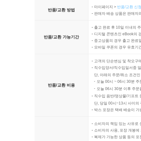
마이페이지 >
반품/교환 신청
반품/교환 방법
판매자 배송 상품은 판매자와
출고 완료 후 10일 이내의 
디지털 콘텐츠인 eBook의 
반품/교환 가능기간
중고상품의 경우 출고 완료일
모바일 쿠폰의 경우 유효기간(
고객의 단순변심 및 착오구
직수입양서/직수입일서중 일
단, 아래의 주문/취소 조건인
오늘 00시 ~ 06시 30분 
반품/교환 비용
오늘 06시 30분 이후 주문
직수입 음반/영상물/기프트 
단, 당일 00시~13시 사이
박스 포장은 택배 배송이 가
소비자의 책임 있는 사유로 
소비자의 사용, 포장 개봉에 
복제가 가능한 상품 등의 포장을 