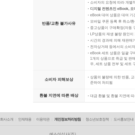
소비자의 요청에 따라 개별
디지털 컨텐츠인 eBook, 
eBook 대여 상품은 대여 기
모바일 쿠폰 등록 후 취소/환
반품/교환 불가사유
중고상품이 구매확정(자동 
LP상품의 재생 불량 원인이 기
시간의 경과에 의해 재판매가
전자상거래 등에서의 소비자
eBook 세트 상품은 일괄 
1개의 상품으로 취급 및 판매
우, 세트 상품 전부 및 세트
상품의 불량에 의한 반품, 교
소비자 피해보상
준하여 처리됨
환불 지연에 따른 배상
대금 환불 및 환불 지연에 
회사소개
인재채용
이용약관
개인정보처리방침
청소년보호정책
도서홍보안내