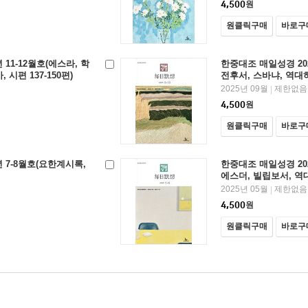
4,500
원
원클릭구매
바로구
11-12월호(에스라, 학
한중대조 매일성경 20
 시편 137-150편)
전후서, 스바냐, 역대
2025년 09월
제한없음
|
4,500
원
원클릭구매
바로구
 7-8월호(요한계시록,
한중대조 매일성경 202
에스더, 빌립보서, 역
2025년 05월
제한없음
|
4,500
원
원클릭구매
바로구