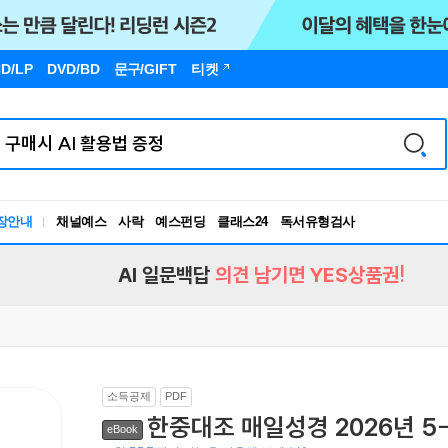
D/LP
DVD/BD
문구
/GIFT
티켓
장안내
채널예스
사락
예스펀딩
클래스24
독서유형검사
RBTI Lab
독서유형검사
AI 일문백답
의견 남기면 YES상품권!
소득공제
PDF
한중대조 매일성경 2026년 5
eBook