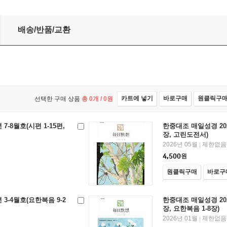
50장, 고린도전서)
배송/반품/교환
카트에 넣기
바로구매
원클릭구
선택한 구매 상품
총
0
개 /
0
원
7-8월호(시편 1-15편,
한중대조 매일성경 2026
장, 고린도전서)
2026년 05월
제한없음
|
4,500
원
원클릭구매
바로구
3-4월호(요한복음 9-2
한중대조 매일성경 202
장, 요한복음 1-8장)
2026년 01월
제한없음
|