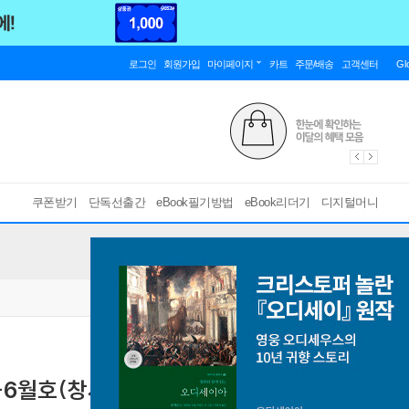
로그인
회원가입
마이페이지
카트
주문/배송
고객센터
Gl
쿠폰받기
단독선출간
eBook필기방법
eBook리더기
디지털머니
-6월호(창세기 33-50장, 고린도전서)
[ 스마