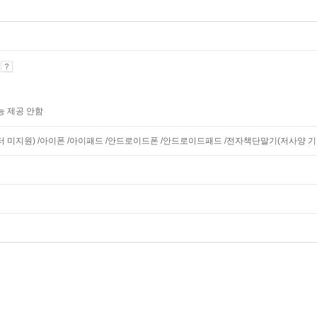
기
능 제공 안함
니터 미지원) /아이폰 /아이패드 /안드로이드폰 /안드로이드패드 /전자책단말기(저사양 기기 