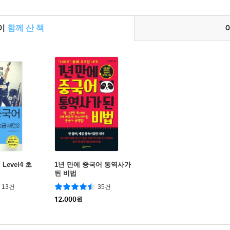
들이
함께 산 책
evel4 초
1년 만에 중국어 통역사가
된 비법
13건
35건
12,000
원