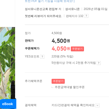
트한 PDF 필기 기능을 사용해 보세요! ]
성서유니온선교회 편집부
저
성서유니온
2026년 05월 01일
첫번째 리뷰어가 되어주세요.
판매지수 132
정가
4,500원
4,500
원
판매가
4,050
원
쿠폰혜택가
쿠폰받기
YES포인트
220원 (5% 적립)
5만원이상 구매 시 2천원 추가적립
추가혜택쿠폰
쿠폰받기
주문금액대별 할인쿠폰
결제혜택
카드/간편결제 혜택을 확인하세요