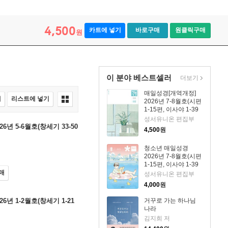
4,500
카트에 넣기
바로구매
원클릭구매
원
이 분야 베스트셀러
더보기
매일성경[개역개정]
매
리스트에 넣기
2026년 7-8월호(시편
1-15편, 이사야 1-39
장)
성서유니온 편집부
년 5-6월호(창세기 33-50
4,500
원
청소년 매일성경
2026년 7-8월호(시편
1-15편, 이사야 1-39
매
장)
성서유니온 편집부
4,000
원
6년 1-2월호(창세기 1-21
거꾸로 가는 하나님
나라
김지희 저