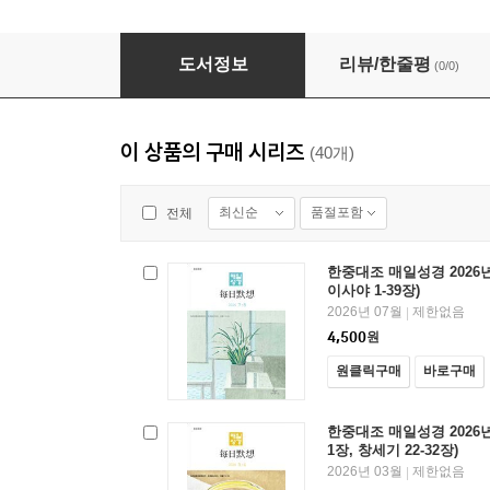
한중대조 매일성경 2026년 5-6월호(창세기 33-
도서정보
리뷰/한줄평
(0/0)
이 상품의 구매 시리즈
(40개)
최신순
품절포함
전체
한중대조 매일성경 2026년 
이사야 1-39장)
2026년 07월
제한없음
|
4,500
원
원클릭구매
바로구매
한중대조 매일성경 2026년 
1장, 창세기 22-32장)
2026년 03월
제한없음
|