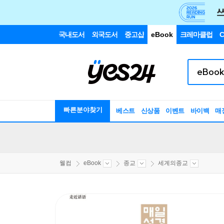
국내도서
외국도서
중고샵
eBook
크레마클럽
C
빠른분야찾기
베스트
신상품
이벤트
바이백
매
웰컴
eBook
종교
세계의종교