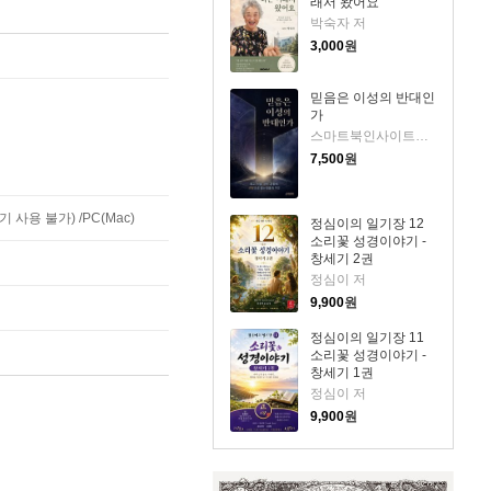
래서 왔어요
박숙자 저
3,000
원
믿음은 이성의 반대인
가
스마트북인사이트랩 저
7,500
원
사용 불가) /PC(Mac)
정심이의 일기장 12
소리꽃 성경이야기 -
창세기 2권
정심이 저
9,900
원
정심이의 일기장 11
소리꽃 성경이야기 -
창세기 1권
정심이 저
9,900
원