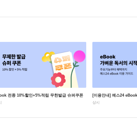
Book 전종 10%할인+5%적립 무한발급 슈퍼쿠폰
[이용안내] 예스24 eBo
시
상시