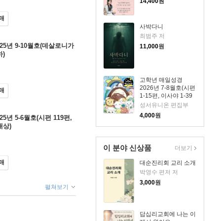
14,400
원
매
사박다니
최범주 저
25년 9-10월호(데살로니가
11,000
원
하)
고학년 매일성경
2026년 7-8월호(시편
매
1-15편, 이사야 1-39
장)
성서유니온 편집부
4,000
원
5년 5-6월호(시편 119편,
대상)
이 분야 신상품
더보기
매
대순진리회 교리 소개
박영수 편저 저
3,000
원
펼쳐보기
답십리교회에 나는 이