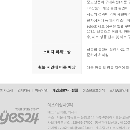
중고상품이 구매확정(자동 
LP상품의 재생 불량 원인이 기
시간의 경과에 의해 재판매가
전자상거래 등에서의 소비자
eBook 세트 상품은 일괄 
1개의 상품으로 취급 및 판매
우, 세트 상품 전부 및 세트
상품의 불량에 의한 반품, 교
소비자 피해보상
준하여 처리됨
환불 지연에 따른 배상
대금 환불 및 환불 지연에 
회사소개
인재채용
이용약관
개인정보처리방침
청소년보호정책
도서홍보안내
대표 : 김석환, 최세라
주소 : 서울시 영등포구 은행로 11, 5층~6층(여의도동,일신
사업자등록번호 : 229-81-37000 통신판매업신고 : 제 200
이메일 : yes24help@yes24.com 호스팅 서비스사업자 :