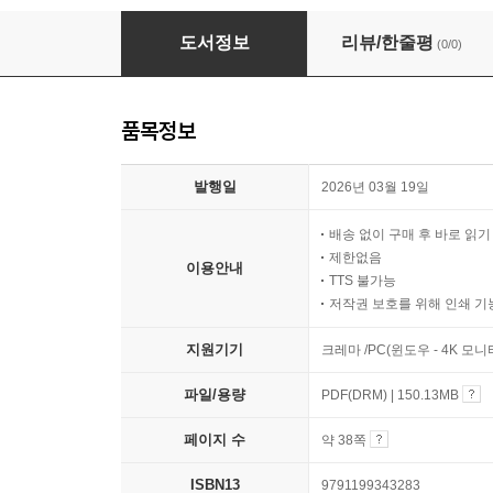
엄마, 아빠가 너를 사랑하는 마음
도서정보
리뷰/한줄평
(0/0)
품목정보
발행일
2026년 03월 19일
배송 없이 구매 후 바로 읽
제한없음
이용안내
TTS 불가능
저작권 보호를 위해 인쇄 기
지원기기
크레마 /PC(윈도우 - 4K 모
파일/용량
PDF(DRM) | 150.13MB
페이지 수
약 38쪽
ISBN13
9791199343283