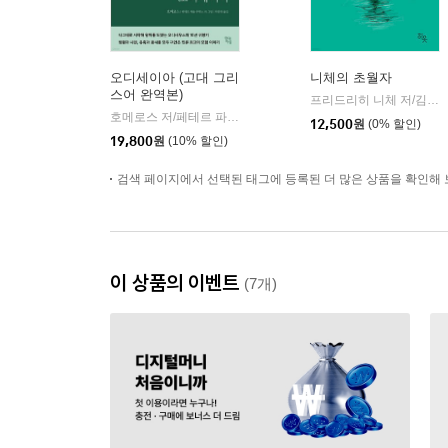
오디세이아 (고대 그리
니체의 초월자
스어 완역본)
프리드리히 니체 저/김철 편역
호메로스 저/페테르 파울 루벤스 그림/박문재 역
현대지성
|
12,500
원
(0% 할인)
19,800
원
(10% 할인)
검색 페이지에서 선택된 태그에 등록된 더 많은 상품을 확인해 
이 상품의 이벤트
(7개)