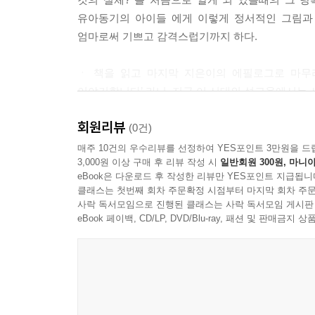
유아동기의 아이들 에게 이렇게 정서적인 그림과 
엄마로써 기쁘고 감격스럽기까지 하다.
ㆍ 책을 읽고 마지막 지은이의 에필로그로 마무리
이야기합니다’ 라니, 지금 이 시대의 성교육에서는
회원리뷰
ㆍ 쾌락과 본능을 충실히 누리는 시대, 유명 산부
(0건)
수 있는지, 성파트너를 즐겁게 해줄 수 있는지, ‘
매주 10건의 우수리뷰를 선정하여 YES포인트 3만원을 드
3,000원 이상 구매 후 리뷰 작성 시
일반회원 300원, 마니아
주제별로 네 권으로 나뉘어져 있어서 더 아이들이 
eBook은 다운로드 후 작성한 리뷰만 YES포인트 지급됩니
아빠가 나를 얼마나 사랑하는지에 대해 다시 한번 
클래스는 첫번째 회차 주문확정 시점부터 마지막 회차 주문
사락 독서모임으로 진행된 클래스는 사락 독서모임 게시판
ㆍ 내 몸에서 가장 소중한 곳을 생각해보고, 결국
eBook 페이백, CD/LP, DVD/Blu-ray, 패션 및 판매금
더불어 자신이 얼마나 또한 귀한 존재인지를 자존감까
ㆍ ‘좋아하는 것과 사랑하는 건 어떻게 다를까? 
본인이 ‘가해자’인지도 몰랐다고 하는데, 적잖은
정서적이고 아름다운 동화책을 읽어볼 수 있어서 너