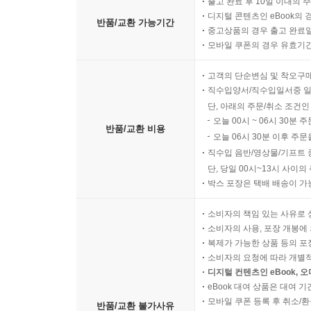
출고 완료 후 10일 이내의 
디지털 콘텐츠인 eBook의 
반품/교환 가능기간
중고상품의 경우 출고 완료일
모바일 쿠폰의 경우 유효기간(
고객의 단순변심 및 착오구
직수입양서/직수입일서중 일
단, 아래의 주문/취소 조건인
오늘 00시 ~ 06시 30분 
반품/교환 비용
오늘 06시 30분 이후 주문
직수입 음반/영상물/기프트 
단, 당일 00시~13시 사이
박스 포장은 택배 배송이 가
소비자의 책임 있는 사유로 
소비자의 사용, 포장 개봉에 
복제가 가능한 상품 등의 포장을 
소비자의 요청에 따라 개별
디지털 컨텐츠인 eBook, 
eBook 대여 상품은 대여 기
모바일 쿠폰 등록 후 취소/환
반품/교환 불가사유