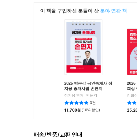
이 책을 구입하신 분들이 산
분야 연관 책
2026 박문각 공인중개사 정
202
지웅 중개사법 손편지
희상 
법
정지웅 편저
박문각
김희상
|
3건
11,700
원
(10% 할인)
25,2
배송/반품/교환 안내