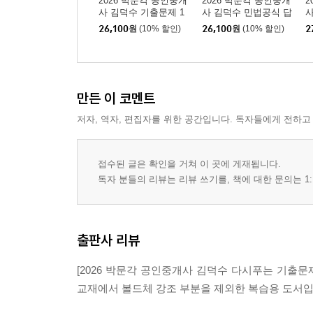
2026 박문각 공인중개
2026 박문각 공인중개
2
테마 01 주택임대차보호법
사 김덕수 기출문제 1
사 김덕수 민법공식 답
사
차 민법·민사특별법
이 벌떡
이
테마 02 상가임대차보호법
26,100
원
(10% 할인)
26,100
원
(10% 할인)
2
테마 03 가등기담보법
테마 04 부동산실명법
테마 05 집합건물의 소유 및 관리에 관한 법률
만든 이 코멘트
· 부록 - 정답
저자, 역자, 편집자를 위한 공간입니다. 독자들에게 전하고
접수된 글은 확인을 거쳐 이 곳에 게재됩니다.
독자 분들의 리뷰는 리뷰 쓰기를, 책에 대한 문의는 1:
출판사 리뷰
[2026 박문각 공인중개사 김덕수 다시푸는 기출문제
교재에서 볼드체 강조 부분을 제외한 복습용 도서입