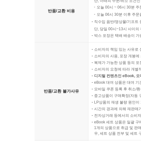
단, 아래의 주문/취소 조건인
오늘 00시 ~ 06시 30분 
반품/교환 비용
오늘 06시 30분 이후 주문
직수입 음반/영상물/기프트 
단, 당일 00시~13시 사이
박스 포장은 택배 배송이 가
소비자의 책임 있는 사유로 
소비자의 사용, 포장 개봉에 
복제가 가능한 상품 등의 포장을 
소비자의 요청에 따라 개별
디지털 컨텐츠인 eBook, 
eBook 대여 상품은 대여 기
모바일 쿠폰 등록 후 취소/환
반품/교환 불가사유
중고상품이 구매확정(자동 
LP상품의 재생 불량 원인이 기
시간의 경과에 의해 재판매가
전자상거래 등에서의 소비자
eBook 세트 상품은 일괄 
1개의 상품으로 취급 및 판매
우, 세트 상품 전부 및 세트