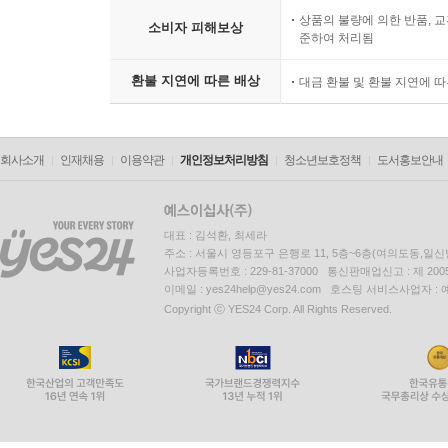
상품의 불량에 의한 반품, 교
소비자 피해보상
준하여 처리됨
환불 지연에 따른 배상
대금 환불 및 환불 지연에 
회사소개
인재채용
이용약관
개인정보처리방침
청소년보호정책
도서홍보안내
대표 : 김석환, 최세라
주소 : 서울시 영등포구 은행로 11, 5층~6층(여의도동,일신
사업자등록번호 : 229-81-37000 통신판매업신고 : 제 200
이메일 : yes24help@yes24.com 호스팅 서비스사업자 :
Copyright ⓒ YES24 Corp. All Rights Reserved.