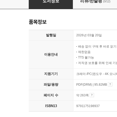
도서정보
리뷰/한줄평
(0/12)
품목정보
발행일
2026년 03월 20일
배송 없이 구매 후 바로 읽
제한없음
이용안내
TTS 불가능
저작권 보호를 위해 인쇄 기
지원기기
크레마 /PC(윈도우 - 4K 모
파일/용량
PDF(DRM) | 95.82MB
페이지 수
약 263쪽
ISBN13
9791175198937