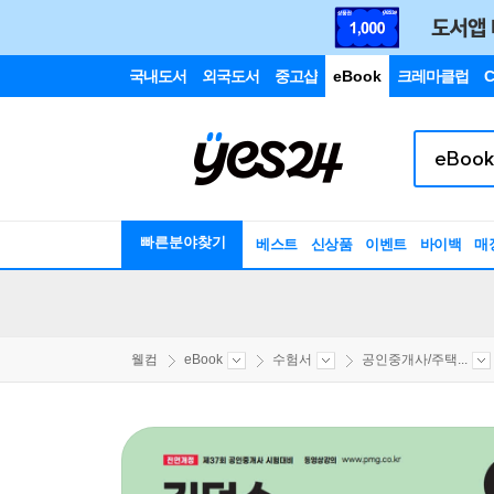
국내도서
외국도서
중고샵
eBook
크레마클럽
C
빠른분야찾기
베스트
신상품
이벤트
바이백
매
웰컴
eBook
수험서
공인중개사/주택...