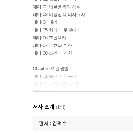
테마 02 법률행위의 해석
테마 03 비정상적 의사표시
테마 04 대리
테마 05 협의의 무권대리
테마 06 표현대리
테마 07 무효와 취소
테마 08 조건과 기한
Chapter 02 물권법
테마 01 물권적 청구권
테마 02 부동산물권변동
테마 03 혼동
테마 04 점유권
저자 소개
테마 05 부동산소유권시효취득
(1명)
테마 06 공유
테마 07 지상권
편저 :
김덕수
테마 08 지역권