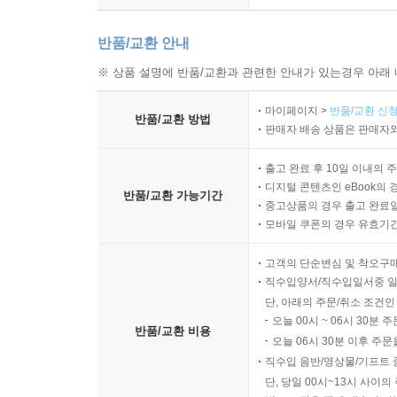
반품/교환 안내
※ 상품 설명에 반품/교환과 관련한 안내가 있는경우 아래 
마이페이지 >
반품/교환 신청
반품/교환 방법
판매자 배송 상품은 판매자와
출고 완료 후 10일 이내의 
디지털 콘텐츠인 eBook의 
반품/교환 가능기간
중고상품의 경우 출고 완료일
모바일 쿠폰의 경우 유효기간(
고객의 단순변심 및 착오구
직수입양서/직수입일서중 일
단, 아래의 주문/취소 조건인
오늘 00시 ~ 06시 30분 
반품/교환 비용
오늘 06시 30분 이후 주문
직수입 음반/영상물/기프트 
단, 당일 00시~13시 사이