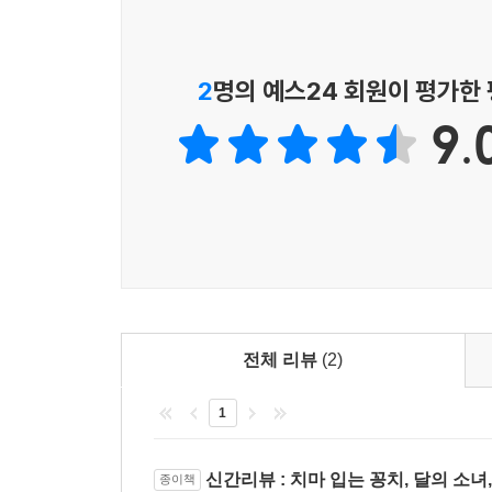
얼마 전, 온라인 커뮤니티상에서 “입학 일주일 만에
비상벨이 울리는 데 고장 난 것이라며 가만히 있
2
명의 예스24 회원이 평가한
교무실에서 소동을 피운 어느 한 중학생의 엄마 이
9.
놀라움과 미안함을 느끼면서도 다음 날 등교를 걱
에서 주인공 지환의 눈에 ‘세상에서 제일 나쁜 엄마
그동안 많은 청소년소설에서 타의 모범이 되는, 
깨버린다. 미혼모라는 꼬리표에도 주변의 눈치를 
없었던 캐릭터를 만들어냈다고 볼 수 있다.
분명 아들 ‘지환’의 눈에 비친 엄마 ‘지연옥’은 
맞추려하지 않고, 온갖 부정한 것들을 정면으로 
아이러니하게도 엄마가 이러한 문제에 대해 모른 척,
전체 리뷰
(2)
지환에게 부끄럽고 민망한 순간을 선사하지만, 그 
한다. 티격태격하는 두 모자의 이야기를 통해 청소
1
있게 하는 좋은 통로가 될 것이다.
신간리뷰 : 치마 입는 꽁치, 달의 소녀
종이책