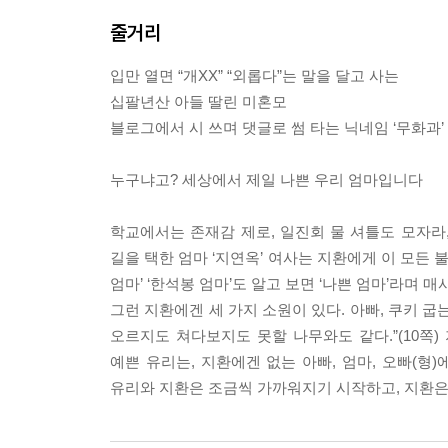
저러다 세상에서 가장 날씬한 일본인은 “비사이로 막
줄거리
을지 심히 걱정이었다.
--- p.39-41
입만 열면 “개XX” “외롭다”는 말을 달고 사는
십팔년산 아들 딸린 미혼모
엄마가 말했다. 세상의 모든 엄마는 나쁜 엄마라고. 
블로그에서 시 쓰며 댓글로 썸 타는 닉네임 ‘무화과’
우선 엄마는 맹모삼천지교로 유명한 맹자 엄마부터 
그런데 자식의 의사도 물어보지 않고 교육을 핑계로 
누구냐고? 세상에서 제일 나쁜 우리 엄마입니다
석봉 엄마는 무섭기까지 한 나쁜 엄마라고. / “
니?”
학교에서는 존재감 제로, 일진회 물 셔틀도 모자라
--- p.58-60
길을 택한 엄마 ‘지연옥’ 여사는 지환에게 이 모든 
엄마’ ‘한석봉 엄마’도 알고 보면 ‘나쁜 엄마’라며
“어머니 혼자서 힘드시겠습니다.” / “뭐가요?” /
그런 지환에겐 세 가지 소원이 있다. 아빠, 쿠키 굽
벌떡 일어섰다. 엄마의 얼굴이 울긋불긋해지더니 이내
오르지도 쳐다보지도 못할 나무와도 같다.”(10쪽
마는 학교엔 가보겠지만 사과할 의사는 없다고 담임에
예쁜 유리는, 지환에겐 없는 아빠, 엄마, 오빠(형
엄마가 먼저 전화를 끊었다. / “이런 개무시를 봤나
유리와 지환은 조금씩 가까워지기 시작하고, 지환은
다. 그러곤 수명이 다하기도 전에 떼어버린 마스크팩
--- p.134-135