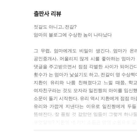
“이 학교엔 교칙만 있고 용서란 건 없습니까? 벌칙
출판사 리뷰
닌지, 고민해볼 여유는 없나요? 찌그러진 주전자가 학
“집에 아버지가 있어야 질서가 잡힌다고요? 엄마 혼자
젓갈도 아니고, 전갈?
흥분한 엄마가 마침내 선생님들 앞에서 주전자를 흔들
엄마의 블로그에 수상한 놈이 나타났다
냐고요. 질서는 화장실에서 줄 설 때나 지키고 애들
긴장된 표정을 지었다. 엄마가 담임의 귀에 대고 속삭였
그 무렵, 엄마에게도 비밀이 생긴다. 엄마가 온
좀 전보다 더 낮게 속삭였다. / “동정심은 개나 줘버려
공인중개사. 어울리지 않게 시를 좋아하는 엄마가
댓글을 주고받으면서 점점 각별한 사이가 되어간다.
--- p.138
횟수가 는 엄마가 낯설기도 하고, 전갈이 영 수상쩍
지환이 유리와 나름 친해졌다고 느낄 때쯤, 학
여자친구라는 것도 모자라 일진짱의 아이를 임신했
소문이 돌기 시작한다. 유리 역시 지환에게 점점 마
유리와 가깝게 지낸다는 이유로 일진짱에게 두들겨
뜸해진다. 잘 풀릴 것 같았던 일들이 그렇게 하
무엇일까? 지환의 세 가지 소원은 영영 소원으로 