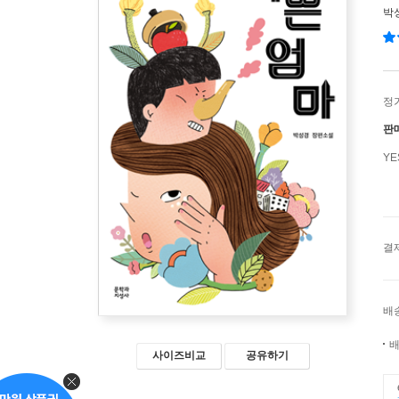
박
정
판
Y
결
배
배
사이즈비교
공유하기