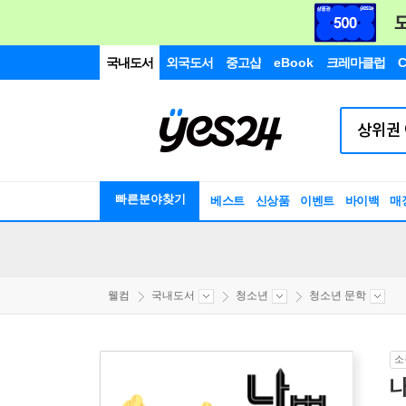
국내도서
외국도서
중고샵
eBook
크레마클럽
C
빠른분야찾기
베스트
신상품
이벤트
바이백
매
웰컴
국내도서
청소년
청소년 문학
소