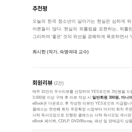
추천평
편견과 위선으로 가득 찬 세상, 통쾌한 한 방을 날리
뾰족하게 날을 세운 ‘정상성’에 대한 물음들
오늘의 한국 청소년이 살아가는 현실은 심하게 뒤틀
어른들이 많다. 현실의 뒤틀림을 표현하는, 뒤틀
열여덟에 임신, 가출, 출산이라는 화려한 이력,
그리하여 ‘좋은’ 것의 위선을 경쾌하게 폭로하면서 ‘
윽박지르기는 기본. ‘지연옥’ 여사는 때와 장소를 
의사도 물어보지 않고 교육을 핑계로 세 번이나 
최시한 (작가, 숙명여대 교수)
아이에게 집에서까지 공포심 조장에 경쟁까지 불사한
궤변으로 보이지만, 곱씹어보면 ‘헬리콥터 맘’ ‘타이거
또한 그녀의 행보는 한부모 가정에 대한 편견에 당
사회에서 ‘모범’으로 일컬어지는, 혹은 ‘표준’
회원리뷰
(2건)
이어가지만, 그것이 담고 있는 무게가 결코 가볍다고
매주 10건의 우수리뷰를 선정하여 YES포인트 3만원을 드
일대의 사교육 열풍, 미혼모에 대한 편견, 보신주의
3,000원 이상 구매 후 리뷰 작성 시
일반회원 300원, 마니아
집어내어 통쾌하게 비판한다.
eBook은 다운로드 후 작성한 리뷰만 YES포인트 지급됩니
클래스는 첫번째 회차 주문확정 시점부터 마지막 회차 주문
사락 독서모임으로 진행된 클래스는 사락 독서모임 게시판
eBook 페이백, CD/LP, DVD/Blu-ray, 패션 및 판매금
자신의 엄마를 ‘나쁜 엄마’라 믿는 청소년들을 위한
무규칙 변종 청소년소설!