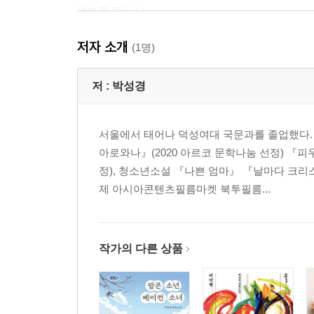
엄마를 죽인 날
복수는 나의 것
저자 소개
모전자전
(1명)
기본과 상식
전갈과 개구리
저 :
박성경
비(非)모전여전
쿠키와 나무
서울에서 태어나 덕성여대 국문과를 졸업했다. 
비긴 어게인
아로와나』(2020 아르코 문학나눔 선정) 『
사랑은 그런 게 아니야
정), 청소년소설 『나쁜 엄마』 『날마다 크
어울리는 것과 그럴듯한 것
제 아시아콘텐츠필름마켓 북투필름...
그럴듯하게 어울리는 것
오늘의 교훈
작가의 말
작가의 다른 상품
이 소설에서 인용한 작품