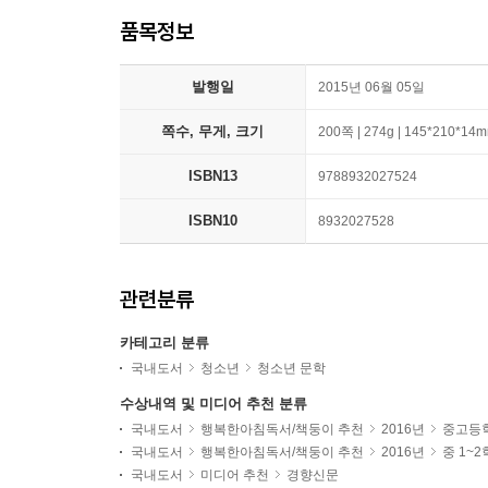
품목정보
발행일
2015년 06월 05일
쪽수, 무게, 크기
200쪽 | 274g | 145*210*14
ISBN13
9788932027524
ISBN10
8932027528
관련분류
카테고리 분류
국내도서
청소년
청소년 문학
수상내역 및 미디어 추천 분류
국내도서
행복한아침독서/책둥이 추천
2016년
중고등
국내도서
행복한아침독서/책둥이 추천
2016년
중 1~
국내도서
미디어 추천
경향신문