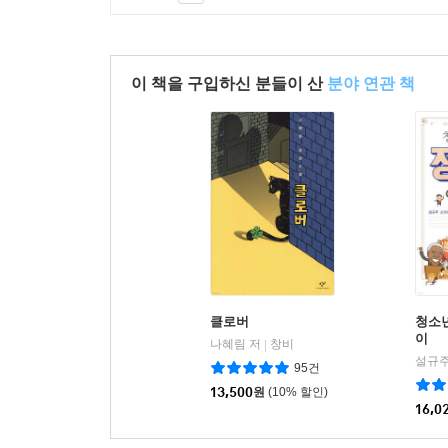
이 책을 구입하신 분들이 산
분야 연관 책
클로버
청소
이
나혜림 저
창비
|
설규주
95건
13,500
원
(10% 할인)
16,0