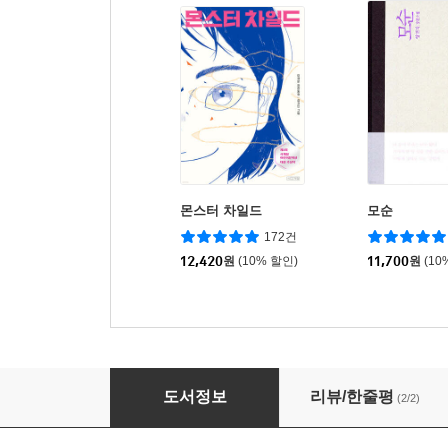
몬스터 차일드
모순
172건
12,420
원
(10% 할인)
11,700
원
(10
나쁜 엄마
도서정보
리뷰/한줄평
(2/2)