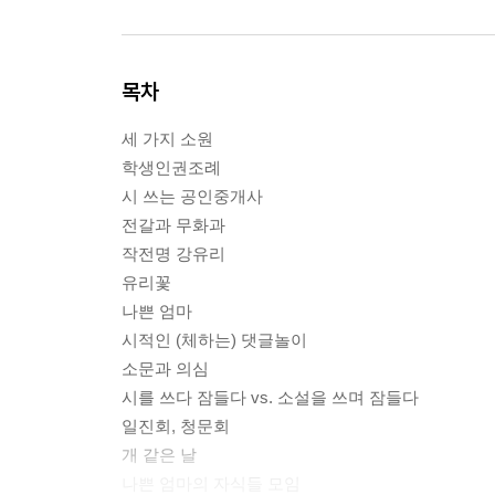
목차
세 가지 소원
학생인권조례
시 쓰는 공인중개사
전갈과 무화과
작전명 강유리
유리꽃
나쁜 엄마
시적인 (체하는) 댓글놀이
소문과 의심
시를 쓰다 잠들다 vs. 소설을 쓰며 잠들다
일진회, 청문회
개 같은 날
나쁜 엄마의 자식들 모임