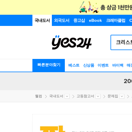
국내도서
외국도서
중고샵
eBook
크레마클럽
C
빠른분야찾기
베스트
신상품
이벤트
바이백
매
20
웰컴
국내도서
고등참고서
문제집