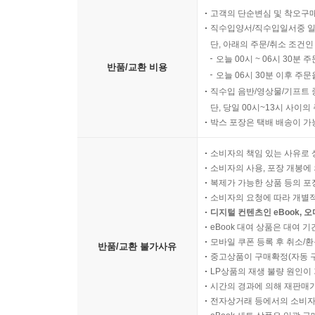
고객의 단순변심 및 착오구
직수입양서/직수입일서중 일
단, 아래의 주문/취소 조건인
오늘 00시 ~ 06시 30분 
반품/교환 비용
오늘 06시 30분 이후 주문
직수입 음반/영상물/기프트 
단, 당일 00시~13시 사이
박스 포장은 택배 배송이 가
소비자의 책임 있는 사유로 
소비자의 사용, 포장 개봉에 
복제가 가능한 상품 등의 포장을 
소비자의 요청에 따라 개별
디지털 컨텐츠인 eBook, 
eBook 대여 상품은 대여 기
모바일 쿠폰 등록 후 취소/환
반품/교환 불가사유
중고상품이 구매확정(자동 
LP상품의 재생 불량 원인이 기
시간의 경과에 의해 재판매가
전자상거래 등에서의 소비자