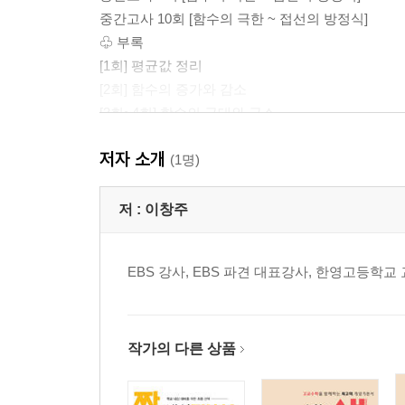
중간고사 10회 [함수의 극한 ~ 접선의 방정식]
♧ 부록
[1회] 평균값 정리
[2회] 함수의 증가와 감소
[3회~4회] 함수의 극대와 극소
저자 소개
(1명)
저 :
이창주
EBS 강사, EBS 파견 대표강사, 한영고등학
작가의 다른 상품