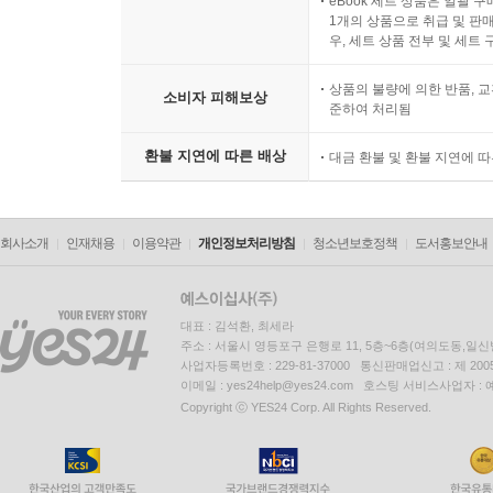
eBook 세트 상품은 일괄 
1개의 상품으로 취급 및 판매
우, 세트 상품 전부 및 세트
상품의 불량에 의한 반품, 교
소비자 피해보상
준하여 처리됨
환불 지연에 따른 배상
대금 환불 및 환불 지연에 
회사소개
인재채용
이용약관
개인정보처리방침
청소년보호정책
도서홍보안내
대표 : 김석환, 최세라
주소 : 서울시 영등포구 은행로 11, 5층~6층(여의도동,일신
사업자등록번호 : 229-81-37000 통신판매업신고 : 제 200
이메일 : yes24help@yes24.com 호스팅 서비스사업자 :
Copyright ⓒ YES24 Corp. All Rights Reserved.