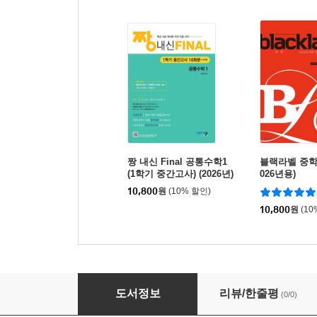
짱 내신 Final 공통수학1
블랙라벨 중학 수
(1학기 중간고사) (2026년)
026년용)
10,800
원
(10% 할인)
10,800
원
(10
짱 내신 Final 미적분1 (중간고사) (2026년)
도서정보
리뷰/한줄평
(0/0)