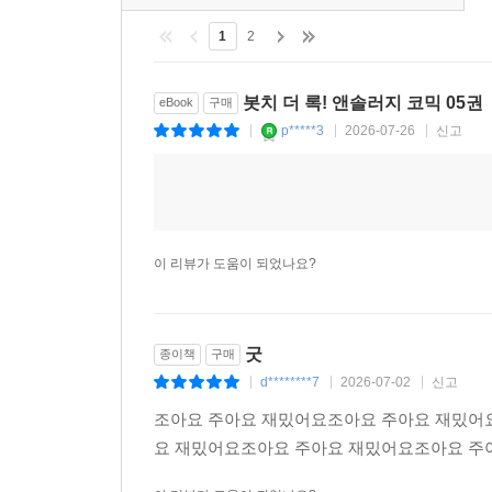
전체 리뷰
(9)
1
2
봇치 더 록! 앤솔러지 코믹 05권
eBook
구매
p*****3
2026-07-26
신고
|
|
|
이 리뷰가 도움이 되었나요?
굿
종이책
구매
d********7
2026-07-02
신고
|
|
|
조아요 주아요 재밌어요조아요 주아요 재밌어
요 재밌어요조아요 주아요 재밌어요조아요 주