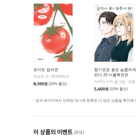
토마토 컵라면
향기로운 꽃은 늠름하게
핀다 20 더블특전판
차정은 저
BOOKK(부크크)
|
미카미 사카 글그림
대원
|
8,100
원
(10% 할인)
5,400
원
(10% 할인)
검색 페이지에서 선택된 태그에 등록된 더 많은 상품을 확인해 
이 상품의 이벤트
(6개)