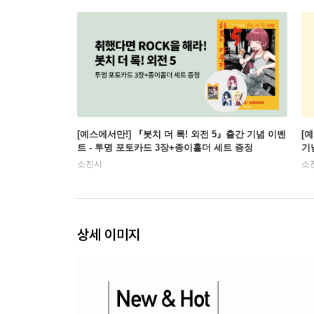
[예스에서만!] 『봇치 더 록! 외전 5』출간 기념 이벤
[
트 - 투명 포토카드 3장+종이홀더 세트 증정
기
소진시
소
상세 이미지