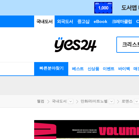
국내도서
외국도서
중고샵
eBook
크레마클럽
C
빠른분야찾기
베스트
신상품
이벤트
바이백
매
웰컴
국내도서
만화/라이트노벨
로맨스