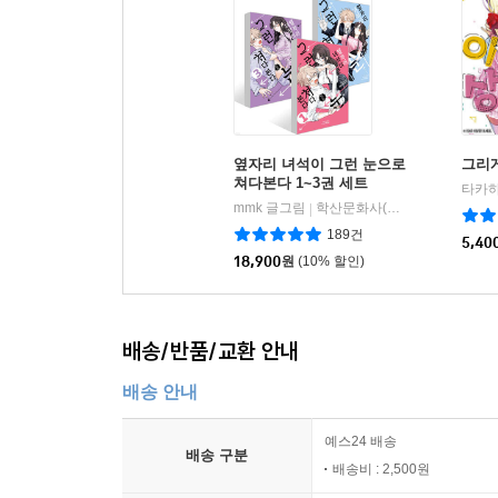
옆자리 녀석이 그런 눈으로
그리게
쳐다본다 1~3권 세트
mmk 글그림
학산문화사(단행본)
|
189건
5,40
18,900
원
(10% 할인)
배송/반품/교환 안내
배송 안내
예스24 배송
배송 구분