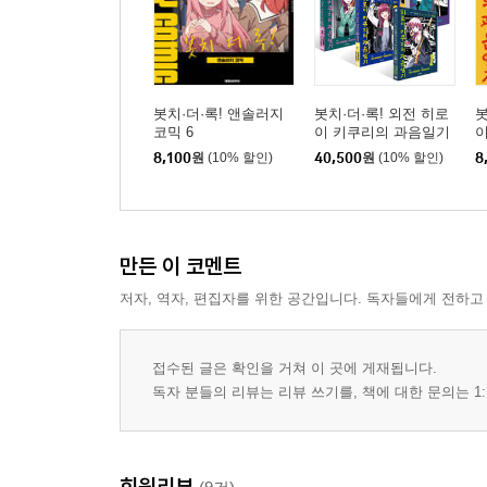
봇치·더·록! 앤솔러지
봇치·더·록! 외전 히로
봇
코믹 6
이 키쿠리의 과음일기
1~5권 세트
5
8,100
원
(10% 할인)
40,500
원
(10% 할인)
8
만든 이 코멘트
저자, 역자, 편집자를 위한 공간입니다. 독자들에게 전하고
접수된 글은 확인을 거쳐 이 곳에 게재됩니다.
독자 분들의 리뷰는 리뷰 쓰기를, 책에 대한 문의는 1:
회원리뷰