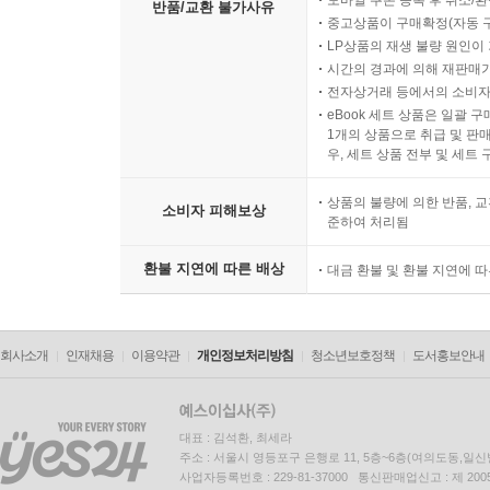
eBook 대여 상품은 대여 기
모바일 쿠폰 등록 후 취소/환
반품/교환 불가사유
중고상품이 구매확정(자동 
LP상품의 재생 불량 원인이 기
시간의 경과에 의해 재판매가
전자상거래 등에서의 소비자
eBook 세트 상품은 일괄 
1개의 상품으로 취급 및 판매
우, 세트 상품 전부 및 세트
상품의 불량에 의한 반품, 교
소비자 피해보상
준하여 처리됨
환불 지연에 따른 배상
대금 환불 및 환불 지연에 
회사소개
인재채용
이용약관
개인정보처리방침
청소년보호정책
도서홍보안내
대표 : 김석환, 최세라
주소 : 서울시 영등포구 은행로 11, 5층~6층(여의도동,일신