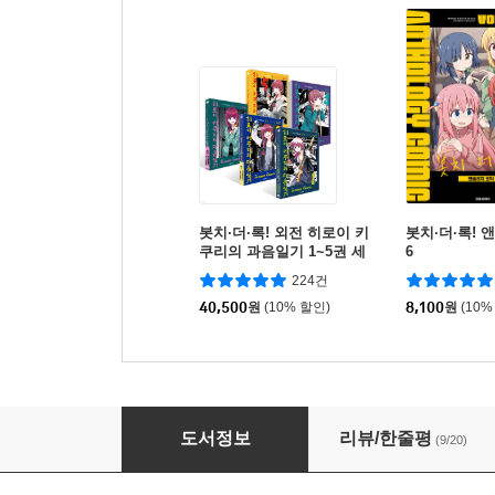
봇치·더·록! 외전 히로이 키
봇치·더·록! 
쿠리의 과음일기 1~5권 세
6
트
224건
40,500
원
(10% 할인)
8,100
원
(10%
봇치·더·록! 앤솔러지 코믹 5
도서정보
리뷰/한줄평
(9/20)