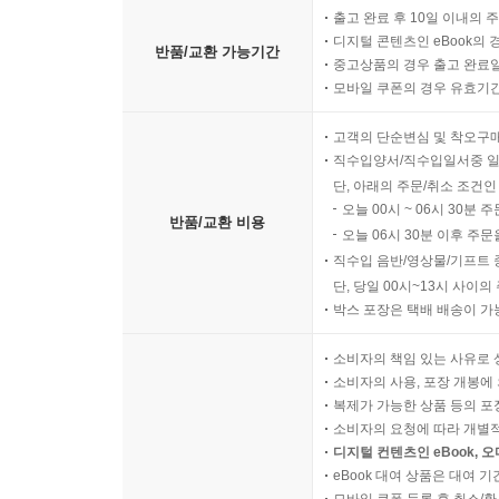
출고 완료 후 10일 이내의 
디지털 콘텐츠인 eBook의 
반품/교환 가능기간
중고상품의 경우 출고 완료일
모바일 쿠폰의 경우 유효기간(
고객의 단순변심 및 착오구
직수입양서/직수입일서중 일
단, 아래의 주문/취소 조건인
오늘 00시 ~ 06시 30분 
반품/교환 비용
오늘 06시 30분 이후 주문
직수입 음반/영상물/기프트 
단, 당일 00시~13시 사이
박스 포장은 택배 배송이 가
소비자의 책임 있는 사유로 
소비자의 사용, 포장 개봉에 
복제가 가능한 상품 등의 포장을 
소비자의 요청에 따라 개별
디지털 컨텐츠인 eBook, 