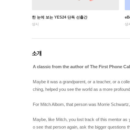
한 눈에 보는 YES24 단독 선출간
e
상시
상
소개
A classic from the author of
The First Phone Ca
Maybe it was a grandparent, or a teacher, or a co
ching, helped you see the world as a more profound
For Mitch Albom, that person was Morrie Schwartz, 
Maybe, like Mitch, you lost track of this mentor as
o see that person again, ask the bigger questions t