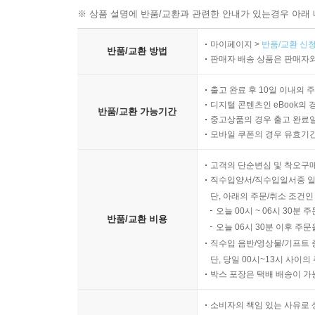
※ 상품 설명에 반품/교환과 관련한 안내가 있는경우 아래 
마이페이지 >
반품/교환 신청
반품/교환 방법
판매자 배송 상품은 판매자와
출고 완료 후 10일 이내의 
디지털 콘텐츠인 eBook의 
반품/교환 가능기간
중고상품의 경우 출고 완료일
모바일 쿠폰의 경우 유효기간(
고객의 단순변심 및 착오구
직수입양서/직수입일서중 일
단, 아래의 주문/취소 조건인
오늘 00시 ~ 06시 30분 
반품/교환 비용
오늘 06시 30분 이후 주문
직수입 음반/영상물/기프트 
단, 당일 00시~13시 사이
박스 포장은 택배 배송이 가
소비자의 책임 있는 사유로 