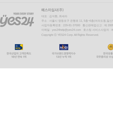
대표 : 김석환, 최세라
주소 : 서울시 영등포구 은행로 11, 5층~6층(여의도동,일신
사업자등록번호 : 229-81-37000 통신판매업신고 : 제 200
이메일 : yes24help@yes24.com 호스팅 서비스사업자 :
Copyright ⓒ YES24 Corp. All Rights Reserved.