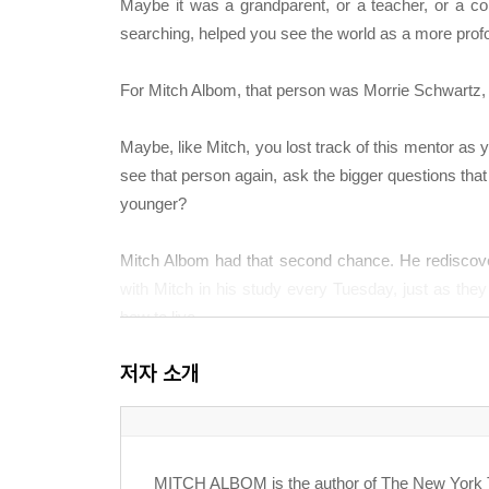
Maybe it was a grandparent, or a teacher, or a 
searching, helped you see the world as a more prof
For Mitch Albom, that person was Morrie Schwartz, 
Maybe, like Mitch, you lost track of this mentor as
see that person again, ask the bigger questions tha
younger?
Mitch Albom had that second chance. He rediscover
with Mitch in his study every Tuesday, just as they 
how to live.
저자 소개
Tuesdays with Morrie
is a magical chronicle of their
From the Trade Paperback edition.
MITCH ALBOM is the author of
The New York 