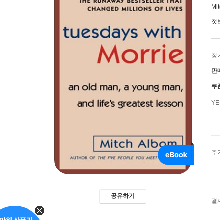
Mit
첫
정
판
쿠
Y
추
공유하기
결