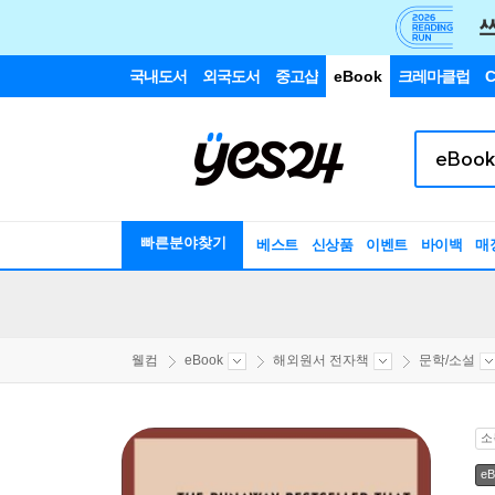
국내도서
외국도서
중고샵
eBook
크레마클럽
C
빠른분야찾기
베스트
신상품
이벤트
바이백
매
웰컴
eBook
해외원서 전자책
문학/소설
소
eB