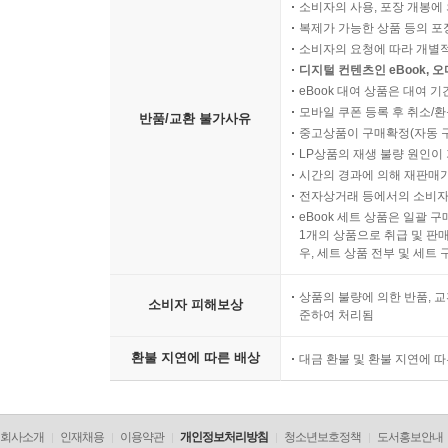
소비자의 사용, 포장 개봉에 
복제가 가능한 상품 등의 포장을 
소비자의 요청에 따라 개별
디지털 컨텐츠인 eBook, 
eBook 대여 상품은 대여 기
모바일 쿠폰 등록 후 취소/환
반품/교환 불가사유
중고상품이 구매확정(자동 
LP상품의 재생 불량 원인이 기
시간의 경과에 의해 재판매가
전자상거래 등에서의 소비자
eBook 세트 상품은 일괄 
1개의 상품으로 취급 및 판매
우, 세트 상품 전부 및 세트
상품의 불량에 의한 반품, 교
소비자 피해보상
준하여 처리됨
환불 지연에 따른 배상
대금 환불 및 환불 지연에 
회사소개
인재채용
이용약관
개인정보처리방침
청소년보호정책
도서홍보안내