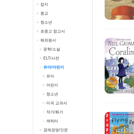
잡지
종교
청소년
초중고 참고서
해외원서
문학/소설
ELT/사전
유아/어린이
유아
어린이
청소년
미국 교과서
작가/화가
캐릭터
경제경영/인문