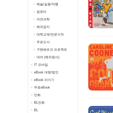
예술/실용/여행
컴퓨터
자연과학
해외잡지
대학교재/전문서적
무료도서
구텐베르크 프로젝트
대여 (해외원서)
IT 모바일
eBook 대량/법인
eBook 리더기
무료eBook
만화
BL만화
BL