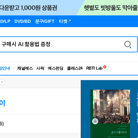
D/LP
DVD/BD
문구
/GIFT
티켓
독서유형검사
RBTI Lab
장안내
채널예스
사락
예스펀딩
클래스24
독서유형검사
이
6)