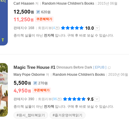
Carl Hiaasen
저
Random House Children's Books
2015년 06월
12,500
원
620원
11,250
쿠폰혜택가
원
10.0
판매지수 168
회원리뷰
(
4
건)
종이책 실물이 아닌
전자책
입니다. 구매 후 바로 보실 수 있습니다.
Magic Tree House #1
Dinosaurs Before Dark
[
EPUB
]
Mary Pope Osborne
저
Random House Children's Books
2010년 06월
5,500
원
270원
4,950
쿠폰혜택가
원
9.5
판매지수 390
회원리뷰
(
96
건)
종이책 실물이 아닌
전자책
입니다. 구매 후 바로 보실 수 있습니다.
#원서_챕터북읽기
#즐거운영어책읽기