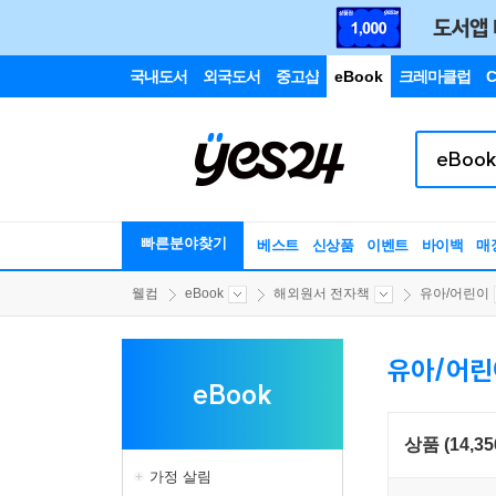
국내도서
외국도서
중고샵
eBook
크레마클럽
C
빠른분야찾기
베스트
신상품
이벤트
바이백
매
웰컴
eBook
해외원서 전자책
유아/어린이
유아/어린
eBook
상품 (14,35
가정 살림