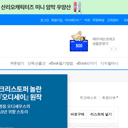
로그인
회원가입
마이페이지
카트
주문/배송
고객센터
Gl
쿠폰받기
단독선출간
eBook필기방법
eBook리더기
디지털머니
주간베스트
회원리뷰
전체선택
카트에 넣기
바로구매
리스트에 넣기