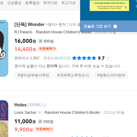
순
신상품순
등록일순
최저가순
최고가순
상품명순
[단독] Wonder
<원더> 원작
[
단독 출간
EPUB
]
오늘은 그만 보기
RJ Palacio
Random House Children's Books
2012년 02월
16,000
원
800원
14,400
쿠폰혜택가
원
9.7
판매지수 1,362
회원리뷰
(
462
건)
종이책 실물이 아닌
전자책
입니다. 구매 후 바로 보실 수 있습니다.
#영어공부원서추천
#국제학교추천도서
#영화드라마원작
Holes
[
EPUB
]
Louis Sachar
저
Random House Children's Books
2011년 06월
11,000
원
550원
9,900
쿠폰혜택가
원