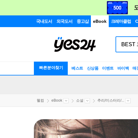
국내도서
외국도서
중고샵
eBook
크레마클럽
C
빠른분야찾기
베스트
신상품
이벤트
바이백
매
웰컴
eBook
소설
추리/미스터리/...