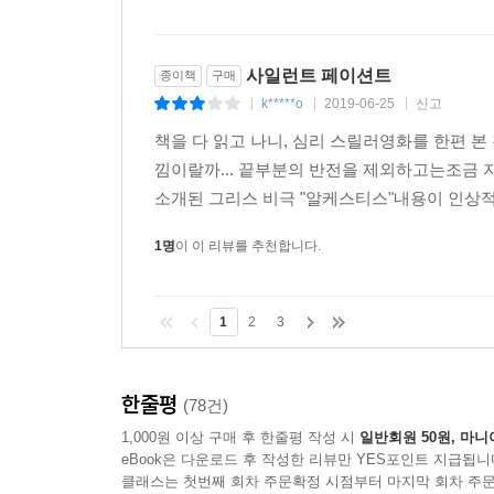
사일런트 페이션트
종이책
구매
k*****o
2019-06-25
신고
|
|
|
책을 다 읽고 나니, 심리 스릴러영화를 한편 본
낌이랄까... 끝부분의 반전을 제외하고는조금
소개된 그리스 비극 "알케스티스"내용이 인상적
1명
이 이 리뷰를 추천합니다.
1
2
3
한줄평
(78건)
1,000원 이상 구매 후 한줄평 작성 시
일반회원 50원, 마니
eBook은 다운로드 후 작성한 리뷰만 YES포인트 지급됩니
클래스는 첫번째 회차 주문확정 시점부터 마지막 회차 주문