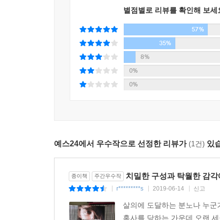
후유증, 또 다른 사람은 정신병을 앓고 약물을 복용
별점별로 리뷰를 확인해 보세
이어지고, 교차 서술을 통해 현실과 환상의 경계
57%
독자로 하여금 의구심을 품게 하는데, 이런 연출은
사람의 마음에 생겨나는 어두운 감정을 ‘심리 스
35%
어렸을 때부터 연극을 쉽게 접했고, 자연스레 그리
8%
처음 쓴 장편이라고는 믿을 수 없을 정도로 뛰어
0%
마이클리디스가 『사일런트 페이션트』 외에도 앞으
0%
“마이클리디스는 그리스 비극에 대한 지식과 관심
능력을 뒤섞어서 이 데뷔작을 썼다. 그는 대학원
있다. 그 과정에서 유명인들을 많이 만났는데 그들 
예스24에서 우수작으로 선정한 리뷰가
(1건)
있습
일을 그만두게 되었다. ‘그로브’에서의 환자들과 의
#알렉스마이클리디스, #Alex_Michaelides, #T
치밀한 구성과 탁월한 감각
종이책
주간우수작
아마존이달의책, #타임이달의책, #피플이주의책,
r*********s
2019-06-14
신고
|
|
|
#42개국판권계약, #그리스비극, #알케스티스
살의에 도달하는 분노나 누군가
혹사를 당하는 가운데 오랜 세