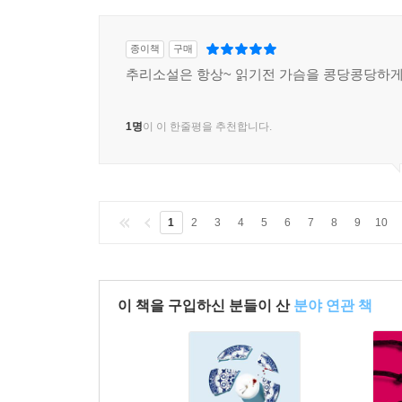
종이책
구매
추리소설은 항상~ 읽기전 가슴을 콩당콩당하게 
1명
이 이 한줄평을 추천합니다.
1
2
3
4
5
6
7
8
9
10
이 책을 구입하신 분들이 산
분야 연관 책