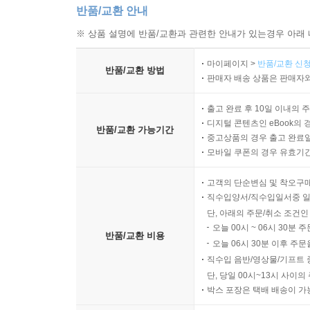
반품/교환 안내
※ 상품 설명에 반품/교환과 관련한 안내가 있는경우 아래 
마이페이지 >
반품/교환 신청
반품/교환 방법
판매자 배송 상품은 판매자와
출고 완료 후 10일 이내의 
디지털 콘텐츠인 eBook의 
반품/교환 가능기간
중고상품의 경우 출고 완료일
모바일 쿠폰의 경우 유효기간(
고객의 단순변심 및 착오구
직수입양서/직수입일서중 일
단, 아래의 주문/취소 조건인
오늘 00시 ~ 06시 30분 
반품/교환 비용
오늘 06시 30분 이후 주문
직수입 음반/영상물/기프트 
단, 당일 00시~13시 사이
박스 포장은 택배 배송이 가