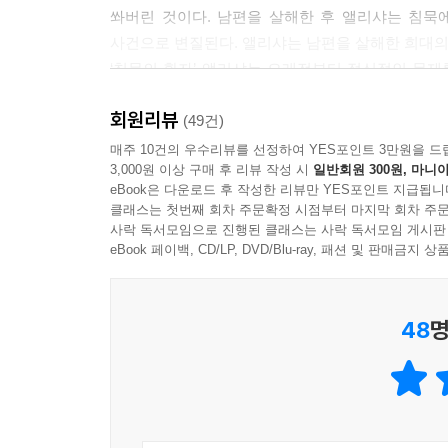
쏴버린 것이다. 남편을 살해한 후 앨리샤는 침묵
사건으로 변질된다. 앨리샤는 남편을 살해한 희대의
‘침묵의 환자’ 앨리샤는 오래전부터 정신적인 문제
범죄 심리상담가 테오 파버는 앨리샤의 이야기를 
회원리뷰
만들고 그녀가 왜 남편을 죽였는지에 대한 수수께
(49건)
그를 끌고 가는데…….
매주 10건의 우수리뷰를 선정하여 YES포인트 3만원을 드
3,000원 이상 구매 후 리뷰 작성 시
일반회원 300원, 마니아
eBook은 다운로드 후 작성한 리뷰만 YES포인트 지급됩니
“나는 그이를 완전하고도 완벽하게 사랑했고,
클래스는 첫번째 회차 주문확정 시점부터 마지막 회차 주문
가끔은 그 사랑에 압도되는 것 같은 위협을 느꼈다.
사락 독서모임으로 진행된 클래스는 사락 독서모임 게시판
가끔 드는 생각은…….”
eBook 페이백, CD/LP, DVD/Blu-ray, 패션 및 판매금
이 소설은 에우리피데스의 그리스 비극 <알케스티
48
명
알케스티스는 헤라클레스의 도움으로 지옥에서 되
이상 입을 열지 않았던 알케스티스의 이야기에서 
도널드 위니캇, 그리고 실존주의 철학자 장 폴 사르
『사일런트 페이션트』의 화자는 두 명으로, 한 명
심리상담가와 환자라는 정반대의 입장에 서 있는 