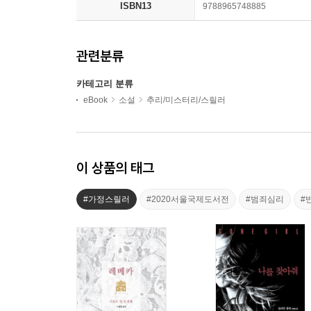
ISBN13
9788965748885
관련분류
카테고리 분류
eBook
소설
추리/미스터리/스릴러
이 상품의 태그
#가정스릴러
#2020서울국제도서전
#범죄심리
#