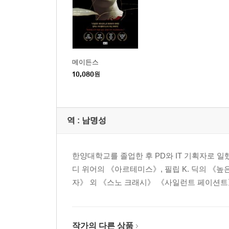
메이든스
10,080
원
역 :
남명성
한양대학교를 졸업한 후 PD와 IT 기획자로 일
디 위어의 《아르테미스》, 필립 K. 딕의 《
자》 외 《스노 크래시》 《사일런트 페이션트》 
작가의 다른 상품