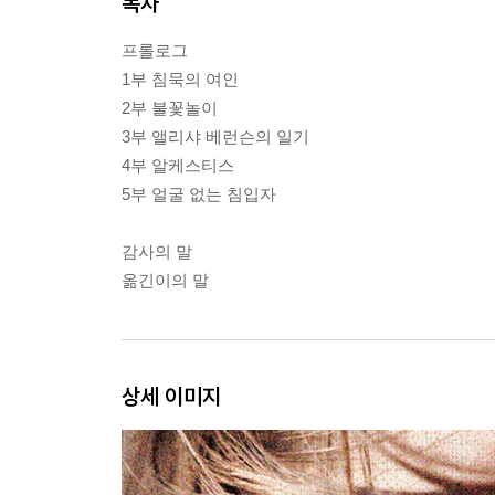
목차
프롤로그
1부 침묵의 여인
2부 불꽃놀이
3부 앨리샤 베런슨의 일기
4부 알케스티스
5부 얼굴 없는 침입자
감사의 말
옮긴이의 말
상세 이미지