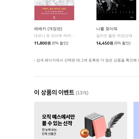
레베카 (개정판)
나를 찾아줘
대프니 듀 모리에 저/이상원 역
현대문학
길리언 플린 저/강선재 역
|
|
11,800
원
(0% 할인)
14,450
원
(0% 할인)
검색 페이지에서 선택된 태그에 등록된 더 많은 상품을 확인해 
이 상품의 이벤트
(13개)