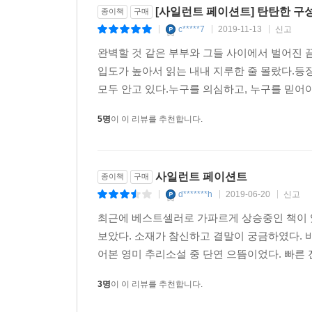
[사일런트 페이션트] 탄탄한 구
종이책
구매
c*****7
2019-11-13
신고
|
|
|
완벽할 것 같은 부부와 그들 사이에서 벌어진 끔
입도가 높아서 읽는 내내 지루한 줄 몰랐다.
모두 안고 있다.누구를 의심하고, 누구를 믿어야
5명
이 이 리뷰를 추천합니다.
사일런트 페이션트
종이책
구매
d*******h
2019-06-20
신고
|
|
|
최근에 베스트셀러로 가파르게 상승중인 책이 있
보았다. 소재가 참신하고 결말이 궁금하였다. 바
어본 영미 추리소설 중 단연 으뜸이었다. 빠른 
3명
이 이 리뷰를 추천합니다.