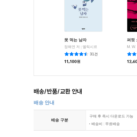
못 먹는 남자
퍼핏 
정해연 저
엘릭시르
|
31건
11,100
원
12,6
배송/반품/교환 안내
배송 안내
구매 후 즉시 다운로드 가능
배송 구분
배송비 : 무료배송