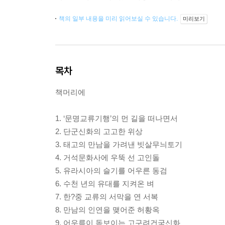
책의 일부 내용을 미리 읽어보실 수 있습니다.
미리보기
목차
책머리에
1. ‘문명교류기행’의 먼 길을 떠나면서
2. 단군신화의 고고한 위상
3. 태고의 만남을 가려낸 빗살무늬토기
4. 거석문화사에 우뚝 선 고인돌
5. 유라시아의 슬기를 어우른 동검
6. 수천 년의 유대를 지켜온 벼
7. 한?중 교류의 서막을 연 서복
8. 만남의 인연을 맺어준 허황옥
9. 어우름이 돋보이는 고구려건국신화