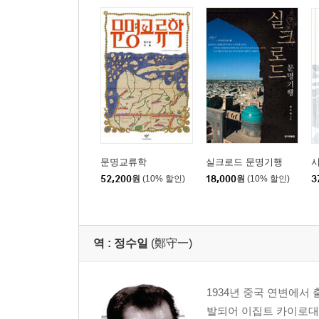
문명교류학
실크로드 문명기행
시
52,200
원
(10% 할인)
18,000
원
(10% 할인)
3
역 :
정수일
(鄭守一)
1934년 중국 연변에
발되어 이집트 카이로대