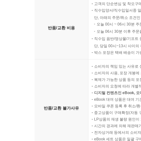
고객의 단순변심 및 착오구
직수입양서/직수입일서중 일
단, 아래의 주문/취소 조건인
오늘 00시 ~ 06시 30분 
반품/교환 비용
오늘 06시 30분 이후 주문
직수입 음반/영상물/기프트 
단, 당일 00시~13시 사이
박스 포장은 택배 배송이 가
소비자의 책임 있는 사유로 
소비자의 사용, 포장 개봉에 
복제가 가능한 상품 등의 포장을 
소비자의 요청에 따라 개별
디지털 컨텐츠인 eBook, 
eBook 대여 상품은 대여 기
모바일 쿠폰 등록 후 취소/환
반품/교환 불가사유
중고상품이 구매확정(자동 
LP상품의 재생 불량 원인이 기
시간의 경과에 의해 재판매가
전자상거래 등에서의 소비자
eBook 세트 상품은 일괄 