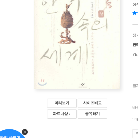
정
정
판
Y
결
미리보기
사이즈비교
배
파트너샵
공유하기
배