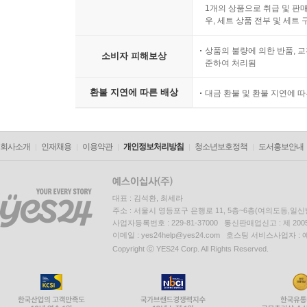
1개의 상품으로 취급 및 판매
우, 세트 상품 전부 및 세트
상품의 불량에 의한 반품, 교
소비자 피해보상
준하여 처리됨
환불 지연에 따른 배상
대금 환불 및 환불 지연에 
회사소개
인재채용
이용약관
개인정보처리방침
청소년보호정책
도서홍보안내
대표 : 김석환, 최세라
주소 : 서울시 영등포구 은행로 11, 5층~6층(여의도동,일신
사업자등록번호 : 229-81-37000 통신판매업신고 : 제 200
이메일 : yes24help@yes24.com 호스팅 서비스사업자 :
Copyright ⓒ YES24 Corp. All Rights Reserved.