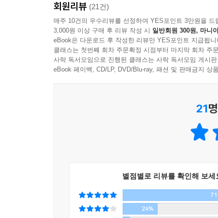
회원리뷰
수 있으며, 민족의 흥망은 남과 얼마나 열심히 소통
(21건)
매주 10건의 우수리뷰를 선정하여 YES포인트 3만원을 드
3,000원 이상 구매 후 리뷰 작성 시
일반회원 300원, 마니아
2. 50가지 테마와 소재로 떠나는 문명교류기행
eBook은 다운로드 후 작성한 리뷰만 YES포인트 지급됩니
『한국 속의 세계』가 정수일 교수의 이전 저작
클래스는 첫번째 회차 주문확정 시점부터 마지막 회차 주문
간명할뿐더러, 한 가지 주제를 깊이 파고드는 방식이
사락 독서모임으로 진행된 클래스는 사락 독서모임 게시판
이것은 애초에 저자가 신문 독자들을 염두에 두고 
eBook 페이백, CD/LP, DVD/Blu-ray, 패션 및 판매금
수정했다. 또 마지막 3개 장은 처음 실리는 것이다)
처용 등의 수수께끼의 인물들, 신라 금관과 백제금동
21
명
고선지, 문익점과 최부, 고려에 귀화한 외국인 등
시황의 명령으로 불로초를 찾으러 왔던 서복의 이
바탕으로 조심스럽게 조작설을 제시하는 이야기, 
분처상 이야기 등은 마치 미스터리 역사물을 보는 
신라 유리가 서역악기?로마와 연결되는 지점, 심
지점에선 그것들은 더 이상 익숙한 것들이 아니게 된
별점별로 리뷰를 확인해 보세
바통 터치를 통해 들어온 세계인들의 선물이라는 것, 
7
수가 없다. 우리를 둘러싼 수많은 문물과 문화를 유
‘세계화 5000년’ 역사를 되살리는 것이 이 책의 의도
24%