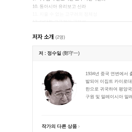
10. 동아시아 유리보고 신라
11. 지울 수 없는 고구려의 정체성
12. 당당한 고구려의 국제성
13. 진취적인 고구려의 교류상
저자 소개
14. 수난의 발해사
(2명)
15. 변조될 수 없는 발해의 정체성
16. 세계와 사통팔달한 발해
저 :
정수일
(鄭守一)
17. 고대 황금문화의 꽃‘ 신라 금관
18. 조화의 향훈을 풍기는 백제금동대향로
1934년 중국 연변에
19. ‘칠지도’의 위증
발되어 이집트 카이로대
20. 문명의 용광로 무령왕릉
한으로 귀국하여 평양국
21. 바닷길로 들어온 불교
구원 및 말레이시아 말레
22. 로마문화의 왕국 신라
23. 파도처럼 밀려온 서역문물
24. 무언의 증인 무인석
25. 동방의 이상향 신라
작가의 다른 상품