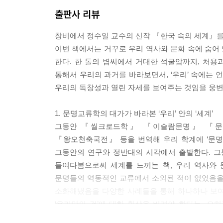
출판사 리뷰
창비에서 정수일 교수의 신작 『한국 속의 세계』
이번 책에서는 거꾸로 우리 역사와 문화 속에 숨어 
한다. 한 톨의 볍씨에서 거대한 석굴암까지, 처
통해서 우리의 과거를 바라보면서, ‘우리’ 속에는 
우리의 독창성과 열린 자세를 보여주는 것임을 웅변
1. 문명교류학의 대가가 바라본 ‘우리’ 안의 ‘세계’
그동안 『씰크로드학』 『이슬람문명』 『문명
『왕오천축국전』 등을 번역해 우리 학계에 ‘문명
그동안의 연구와 정반대의 시각에서 출발한다. 그동
들여다봄으로써 세계를 느끼는 책, 우리 역사와 
문명들의 역동적인 교류에서 소외된 적이 없었음을,
소화해냈음을 다양한 사례들을 통해 하나하나 보여준
‘우리만의 것’에 대한 환상을 버려야 한다는, 
저자의 주장에 공감할 수 있다. 저자는 이런 인식에