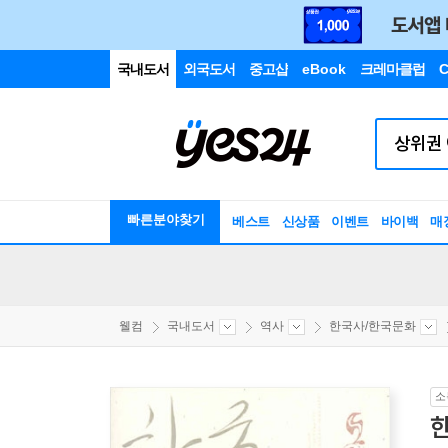
국내도서
외국도서
중고샵
eBook
크레마클럽
C
빠른분야찾기
베스트
신상품
이벤트
바이백
매
웰컴
국내도서
역사
한국사/한국문화
소
한