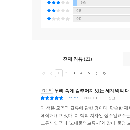
5%
3. 나홀로 문명은 없다―국사의 틀을 넘어 경계인
0%
‘일요일의 역사가’ 필리프 아리에스가 아카데미 역사
0%
역시 우리 학계에서는 감당하기 힘든 연구를 묵묵히 
두툼한 책으로 묶여 나와 문명교류학의 탄생을 알
역사와 문화를 구해내고, 세계사 속에서 제 위치를 
않는다. 역사를 오로지 자민족의 이익에 봉사하는
요구되는 작업이다. 독도문제나 동북공정 사태 등
전체 리뷰
(21)
자유롭지 못하다. 변경사 연구를 부르짖고 유럽
‘우리’였고, 어떻게 계속 ‘우리’일 수 있는지
1
2
3
4
5
‘우리다움’의 문제에 정직하게 답하고 있는 『한국
국적을 거쳤던 저자는, ‘우리다움’의 경계를 무너뜨
우리 속에 감추어져 있는 세계와의 
종이책
e****n
2006-01-09
신고
|
|
|
이 책은 교역과 교류에 관한 것이다. 단순한 
해석해내고 있다. 이 책의 저자인 정수일교수는
교류사연구’나 ‘고대문명교류사’와 같이 ‘문명 교