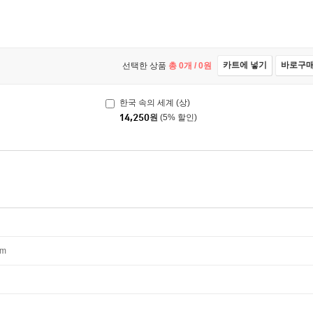
카트에 넣기
바로구
선택한 상품
총
0
개 /
0
원
한국 속의 세계 (상)
14,250
원
(5% 할인)
mm