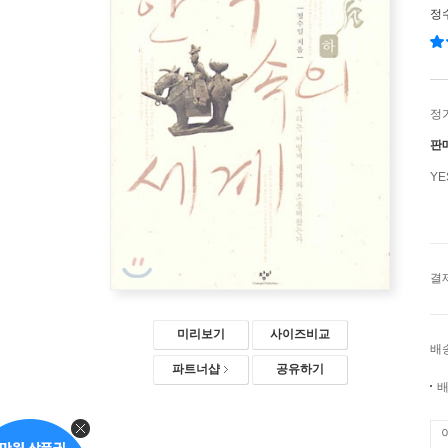
정
정
판
Y
결
미리보기
사이즈비교
배
파트너샵
공유하기
배