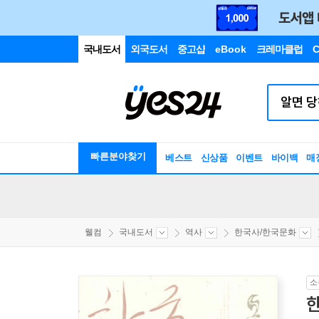
국내도서
외국도서
중고샵
eBook
크레마클럽
C
빠른분야찾기
베스트
신상품
이벤트
바이백
매
웰컴
국내도서
역사
한국사/한국문화
소
한