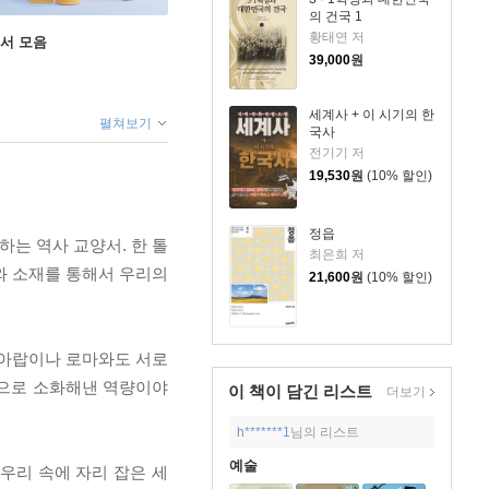
의 건국 1
황태연 저
도서 모음
39,000
원
세계사 + 이 시기의 한
펼쳐보기
국사
전기기 저
19,530
원
(10% 할인)
정읍
하는 역사 교양서. 한 톨
최은희 저
와 소재를 통해서 우리의
21,600
원
(10% 할인)
 아랍이나 로마와도 서로
것으로 소화해낸 역량이야
이 책이 담긴
리스트
더보기
h*******1
님의 리스트
예술
우리 속에 자리 잡은 세