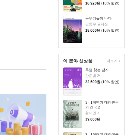
16,920
원
(10% 할인)
뭉우리돌의 바다
김동우 글사진
18,000
원
(10% 할인)
이 분야 신상품
더보기
무덤 찾는 남자
안준범 저
22,500
원
(10% 할인)
3 · 1혁명과 대한민국
의 건국 2
황태연 저
39,000
원
3 · 1혁명과 대한민국