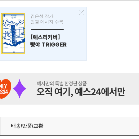
김은성 작가
친필 메시지 수록
---------------
[예스리커버]
빵야 TRIGGER
배송/반품/교환