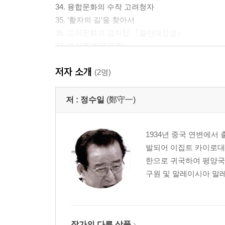
34. 융합문화의 수작 고려청자
35. ‘활자의 길’을 찾아서
36. 고려문화의 금자탑 『팔만대장경』
37. 고려풍과 몽골풍
38. 고려와 이슬람의 역동적인 만남
저자 소개
39. 부민교류의 큰 별 문익점
(2명)
40. 고려 품에 안긴 귀화인들
41. 조선은 닫힌 나라였는가
저 :
정수일
(鄭守一)
42. 조선인의 눈에 비친 세계
43. 조선의 서학 수용
1934년 중국 연변에
44. 넉넉하고 질박한 조선자기
발되어 이집트 카이로대
45. 서양인이 본 조선
한으로 귀국하여 평양국
46. 조선과 이슬람의 만남
구원 및 말레이시아 말레
47. 인디언들이 보내온 선물
48. 기행문학의 백미 『표해록』
49. 세계에로의 이음길 씰크로드
50. 맺음글 ―한국 속의 세계
작가의 다른 상품