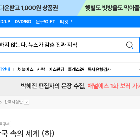
D/LP
DVD/BD
문구
/GIFT
티켓
장안내
채널예스
사락
예스펀딩
클래스24
독서유형검사
RBTI Lab
독서유형검사
박혜진 편집자의 문장 수집,
채널예스 1화 보러 가
한국사일반
득공제
국 속의 세계 (하)