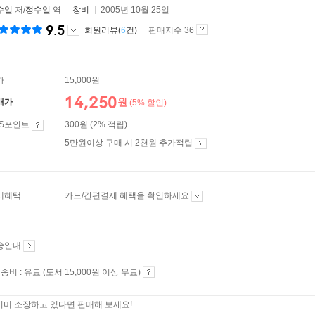
수일
저/
정수일
역
창비
2005년 10월 25일
9.5
회원리뷰(
6
건)
판매지수 36
가
15,000원
14,250
원
매가
(5% 할인)
ES포인트
300원 (2% 적립)
5만원이상 구매 시 2천원 추가적립
제혜택
카드/간편결제 혜택을 확인하세요
송안내
송비 : 유료 (도서 15,000원 이상 무료)
이미 소장하고 있다면 판매해 보세요!