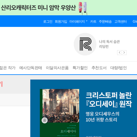
로그인
회원가입
마이페이지
카트
주문/배송
고객센터
Gl
젊은 작가
예사단독판매
이달의사은품
특가할인
추천도서
대량/법인
기