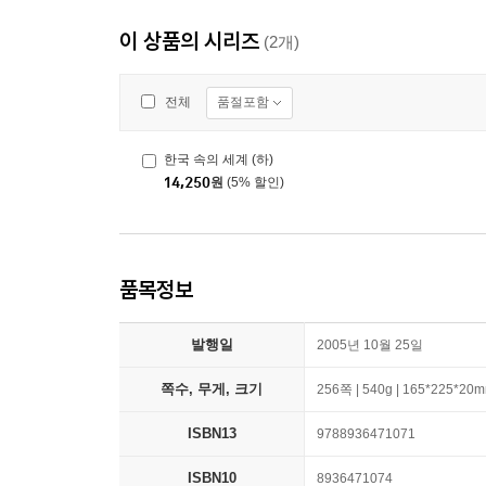
이 상품의 시리즈
(2개)
품절포함
전체
한국 속의 세계 (하)
14,250
원
(5% 할인)
품목정보
발행일
2005년 10월 25일
쪽수, 무게, 크기
256쪽 | 540g | 165*225*20
ISBN13
9788936471071
ISBN10
8936471074