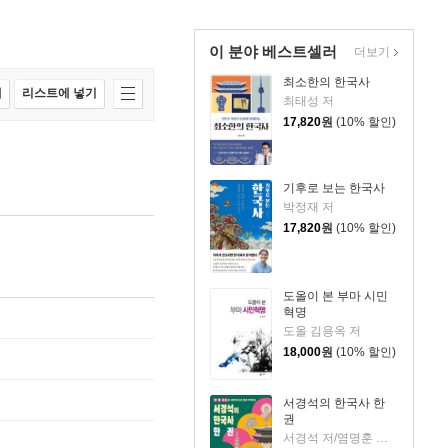
이 분야 베스트셀러
더보기
최소한의 한국사
매
리스트에 넣기
최태성 저
17,820
원
(10% 할인)
기후로 보는 한국사
박정재 저
17,820
원
(10% 할인)
도올이 본 부마 시민
혁명
도올 김용옥 저
18,000
원
(10% 할인)
서경석의 한국사 한
권
서경석 저/염명훈 감수