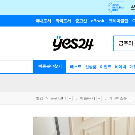
국내도서
외국도서
중고샵
eBook
크레마클럽
C
빠른분야찾기
베스트
신상품
이벤트
바이백
매
웰컴
문구/GIFT
학습/독서
기타책소품