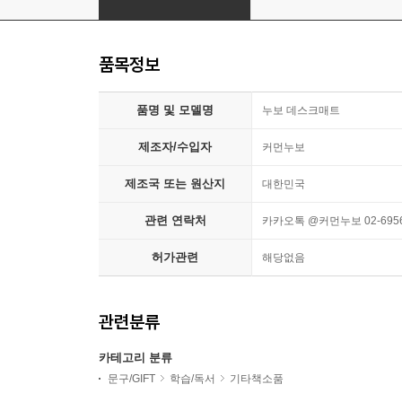
품목정보
품명 및 모델명
누보 데스크매트
제조자/수입자
커먼누보
제조국 또는 원산지
대한민국
관련 연락처
카카오톡 @커먼누보 02-6956
허가관련
해당없음
관련분류
카테고리 분류
문구/GIFT
학습/독서
기타책소품