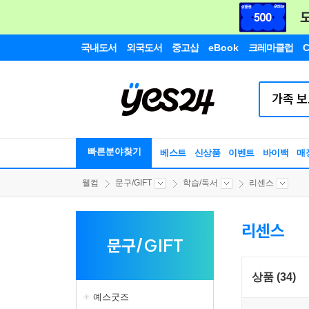
국내도서
외국도서
중고샵
eBook
크레마클럽
C
빠른분야찾기
베스트
신상품
이벤트
바이백
매
웰컴
문구/GIFT
학습/독서
리센스
리센스
문구/GIFT
상품 (34)
예스굿즈