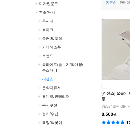
기본순
판매량
디자인문구
학습/독서
독서대
북마크
북커버/포장
기타책소품
북앤드
북라이트/돋보기/확대경/
북스캐너
리센스
문학디퓨저
[리센스] 오늘의
홈데코/인테리어
등
독서쿠션
YES24발송 GIF
정리/수납
8,500
원
1
책장/책꽂이