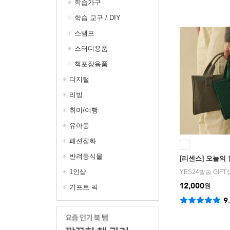
학습가구
학습 교구 / DIY
스탬프
스터디용품
책포장용품
디지털
리빙
취미/여행
유아동
패션잡화
반려동식물
[리센스] 오늘의
1인샵
YES24발송 GIF
12,000
원
기프트 픽
9