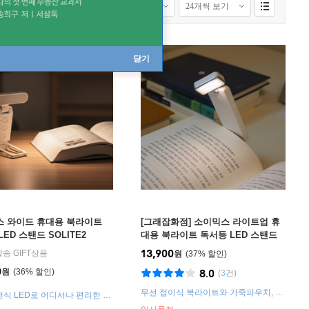
 보기
모든배송상품 보기
닫기
 와이드 휴대용 북라이트
[그래잡화점] 소이믹스 라이트업 휴
ED 스탠드 SOLITE2
대용 북라이트 독서등 LED 스탠드
SOLITE1 오트그레이
13,900
발송 GIFT상품
원
37
%
0
원
36
%
8.0
(
3
건)
무선 접이식 북라이트와 가죽파우치, 휴
전식 LED로 어디서나 편리한 독
대와 보관 편리