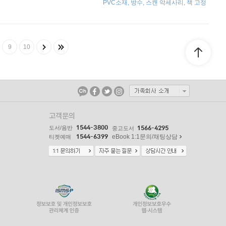
PVC소재, 방수, 스캔 악세사리, 책 고정
9
10
고객문의
1544-3800
도서/음반
1566-4295
중고도서
1544-6399
eBook 1:1문의/채팅상담
티켓예매