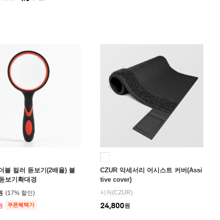
 더블 컬러 돋보기(2배율) 볼
CZUR 악세서리 어시스트 커버(Assi
 돋보기확대경
tive cover)
시저(CZUR)
원
17
%
24,800
쿠폰혜택가
원
원