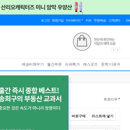
로그인
회원가입
마이페이지
카트
주문/배송
고객센터
Gl
배송비채우기
월간쿠폰
슈퍼특가
예스굿즈
문학 디퓨저
회원리뷰
전체선택
카트에 넣기
바로구매
리스트에 넣기