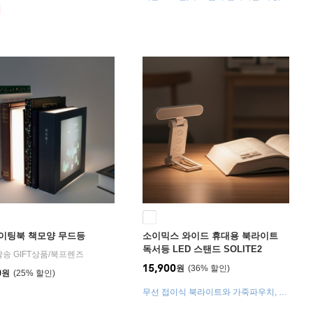
관 편리
조절, 헤드 각도조절
절
이팅북 책모양 무드등
소이믹스 와이드 휴대용 북라이트
독서등 LED 스탠드 SOLITE2
발송 GIFT상품
/
북프렌즈
15,900
원
36
%
0
원
25
%
무선 접이식 북라이트와 가죽파우치, 휴
대와 보관 편리