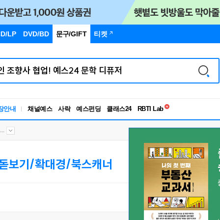
D/LP
DVD/BD
문구
/GIFT
티켓
독서유형검사
RBTI Lab
장안내
채널예스
사락
예스펀딩
클래스24
독서유형검사
..
돋보기/확대경/북스캐너