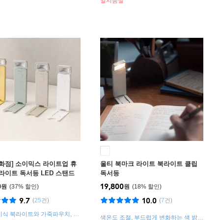
일시품절
화점] 소이믹스 라이트업 휴
울티 북마크 라이트 북라이트 클립
라이트 독서등 LED 스탠드
독서등
E1 화이트
0
19,800
원
37
%
원
18
%
9.7
10.0
(
25
건)
(
7
건)
이식 북라이트와 가죽파우치, 휴
색온도 조절, 부드럽게 변화하는 색 밝기