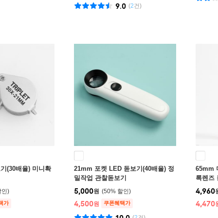
9.0
(
2
건)
기(30배율) 미니확
21mm 포켓 LED 돋보기(40배율) 정
65mm
밀작업 관찰돋보기
록렌즈
5,000
4,960
원
50
%
4,500
4,470
택가
쿠폰혜택가
원
10.0
(
2
건)