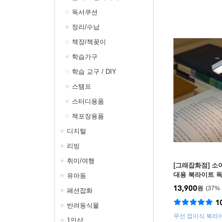
독서쿠션
정리/수납
책장/책꽂이
학습가구
학습 교구 / DIY
스탬프
스터디용품
책포장용품
디지털
리빙
취미/여행
[그래잡화점] 소
대용 북라이트 독
유아동
SOLITE1 멜론
13,900
원
37
%
패션잡화
1
반려동식물
무선 접이식 북라
1인샵