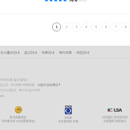
1
2
3
4
5
6
7
8
도서홍보안내
광고안내
제휴안내
복지제휴
매장안내
층(여의도동,일신빌딩)
고 : 제 2005-02682호
사업자 정보확인
팅 서비스사업자 : 예스이십사(주)
ved.
EQUUS11