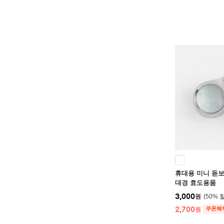
휴대용 미니 돋보
대경 효도용품
3,000
원
50
%
2,700
쿠폰혜
원