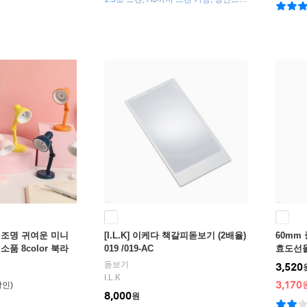
가능, OCR 지원, PDF변환가능
 조명 귀여운 미니
[I.L.K] 이케다 책갈피돋보기 (2배율)
60mm
품 8color 북라
019 /019-AC
효도선
 휴대용 LED 레트
돋보기
3,520
I.L.K
3,170
8,000
원