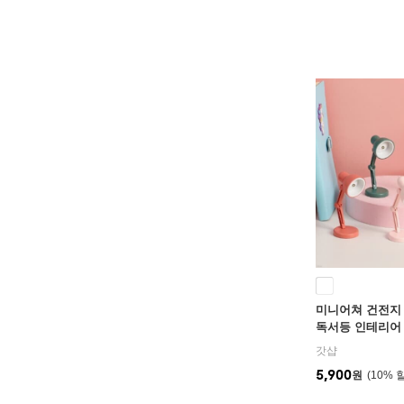
미니어쳐 건전지
독서등 인테리어 소
이트 독서 스탠드
갓샵
로
5,900
원
10
%