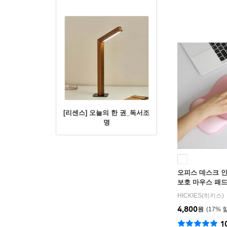
[리센스] 오늘의 한 권_독서조
명
오피스 데스크 
보호 마우스 패
HICKIES(히키스)
4,800
원
17
%
1