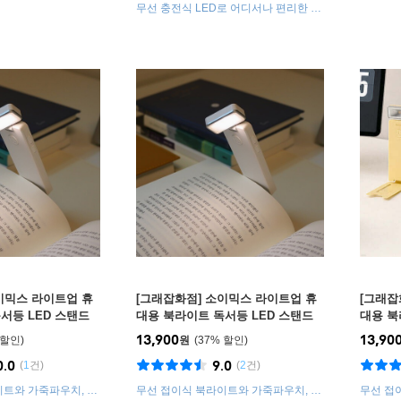
무선 충전식 LED로 어디서나 편리한 독
서 가능!
이믹스 라이트업 휴
[그래잡화점] 소이믹스 라이트업 휴
[그래잡
서등 LED 스탠드
대용 북라이트 독서등 LED 스탠드
대용 북
민트
SOLITE1 체다옐로
SOLIT
13,900
13,90
원
37
%
0.0
9.0
(
1
건)
(
2
건)
이트와 가죽파우치, 휴
무선 접이식 북라이트와 가죽파우치, 휴
무선 접