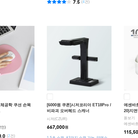
7.5
(
4
건)
인체공학 쿠션 손목
[6000원 쿠폰]시저코리아 ET18Pro /
에센바흐
드
비파괴 오버헤드 스캐너
20)지
돋보기
시저(CZUR)
에센바
667,000
원
115,5
0.0
(
2
건)
1.5초 스캔, A3까지 스캔 가능, 양면스캔