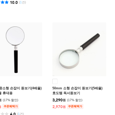
10.0
(
1
건)
 중소형 손잡이 돋보기(4배율)
50mm 소형 손잡이 돋보기(5배율)
물 휴대용
효도템 독서돋보기
3,290
원
17
%
원
17
%
2,970
쿠폰혜택가
쿠폰혜택가
원
원
4.0
(
1
건)