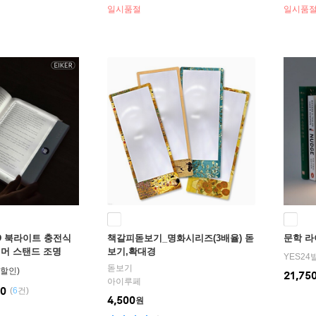
대와 보관 편리
대와 보
일시품절
일시품
ED 북라이트 충전식
책갈피돋보기_명화시리즈(3배율) 돋
문학 라
머 스탠드 조명
보기,확대경
YES24
돋보기
21,75
아이루페
.0
(
6
건)
4,500
원