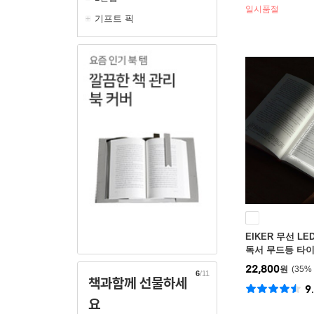
대와 보관 편리
일시품절
기프트 픽
EIKER 무선 L
독서 무드등 타이
22,800
원
35
%
6
/11
책과함께 선물하세
9
요