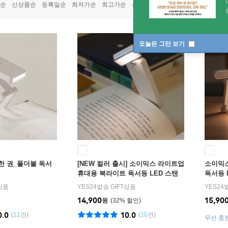
쿠폰상품
순
신상품순
등록일순
최저가순
최고가순
상품명순
오늘은 그만 보기
 한 권_폴더블 독서
[NEW 컬러 출시] 소이믹스 라이트업
소이믹스
휴대용 북라이트 독서등 LED 스탠
독서등 L
드 SOLITE1
T상품
YES24발송 GIFT상품
YES24
14,900
15,90
원
32
%
0.0
10.0
(
11
건)
(
10
건)
무선 충
서 가능!