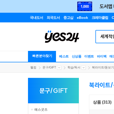
국내도서
외국도서
중고샵
eBook
크레마클럽
C
빠른분야찾기
베스트
신상품
이벤트
바이백
매
웰컴
문구/GIFT
학습/독서
북라이트/돋보기.
북라이트/
문구/GIFT
상품 (313)
예스굿즈