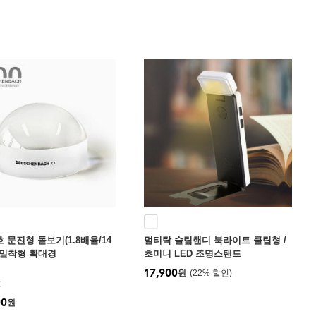
 문진형 돋보기(1.8배율/14
멀티탁 슬림핸디 북라이트 클립형 /
면밀착형 확대경
초미니 LED 조명스탠드
17,900
원
22
%
흐
00
원