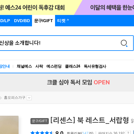
D/LP
DVD/BD
문구
/GIFT
티켓
장안내
채널예스
사락
예스펀딩
클래스24
독서유형검사
RBTI Lab
독서유형검사
크클 심야 독서 모임
OPEN
홈오피스가구
[리센스] 북 레스트_서랍형
문구/GIFT
9.0
회원리뷰(
147
건)
판매지수 36,192