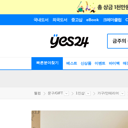
국내도서
외국도서
중고샵
eBook
크레마클럽
C
빠른분야찾기
베스트
신상품
이벤트
바이백
매
웰컴
문구/GIFT
1인샵
가구/인테리어