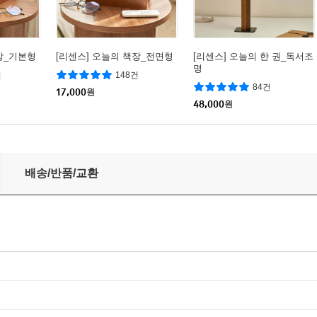
장_기본형
[리센스] 오늘의 책장_전면형
[리센스] 오늘의 한 권_독서조
명
건
148건
84건
17,000
원
48,000
원
배송/반품/교환