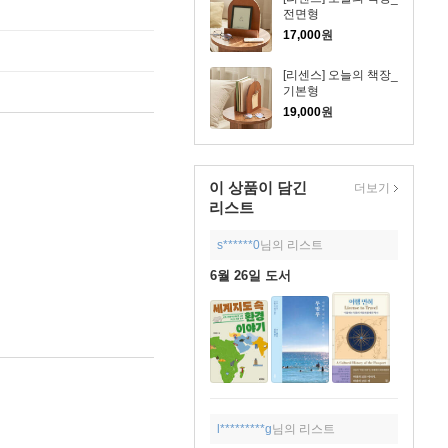
전면형
17,000
원
[리센스] 오늘의 책장_
기본형
19,000
원
이 상품이 담긴
더보기
리스트
s******0
님의 리스트
6월 26일 도서
l*********g
님의 리스트