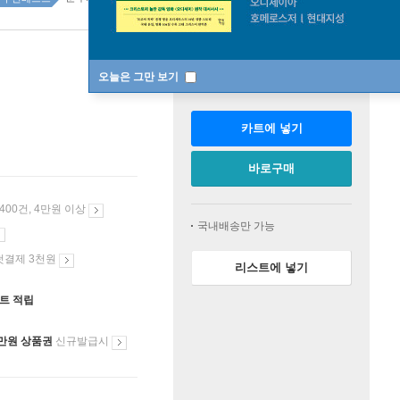
판매중
오늘은 그만 보기
수량
카트에 넣기
바로구매
 400건, 4만원 이상
국내배송만 가능
첫결제 3천원
리스트에 넣기
인트 적립
만원 상품권
신규발급시