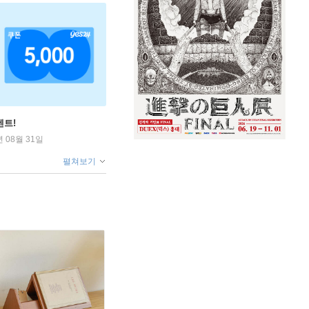
벤트!
년 08월 31일
펼쳐보기