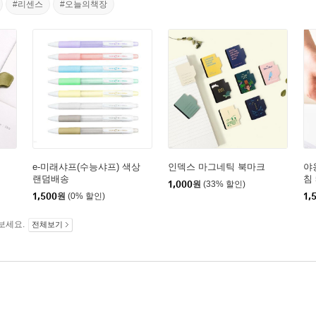
#리센스
#오늘의책장
e-미래샤프(수능샤프) 색상
인덱스 마그네틱 북마크
야
랜덤배송
침
1,000
원
(33% 할인)
1,500
원
(0% 할인)
1,
보세요.
전체보기