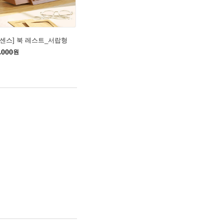
리센스] 북 레스트_서랍형
,000
원