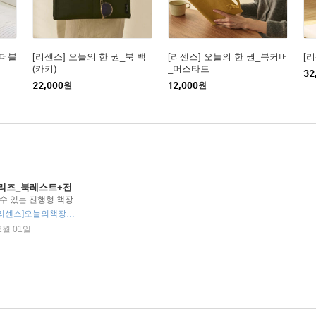
폴더블
[리센스] 오늘의 한 권_북 백
[리센스] 오늘의 한 권_북커버
[
(카키)
_머스타드
32
22,000
원
12,000
원
시리즈_북레스트+전
 수 있는 진행형 책장
[리센스]오늘의책장_북레스트 + [리센스]오늘의책장_전면형
2월 01일