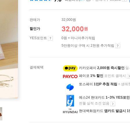
판매가
32,000원
32,000
원
할인가
YES포인트
0원 + 마니아추가적립
5만원이상 구매 시 2천원 추가적립
결제혜택
카카오페이
2,000원 즉시할인
일
페이코
1% 할인
포인트 결제시
토스페이
1만P 추첨 적립
+ 생애
예스24 현대카드
1~3% YES포
전월 실적 조건 없음
현대백화점카드
앱카드 발급시 1