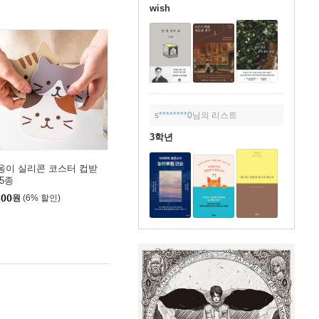
wish
s********0
님의 리스트
3학년
옹이 실리콘 코스터 컵받
 5종
500
원
(6% 할인)