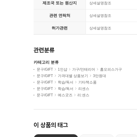
제조국 또는 원산지
상세설명참조
관련 연락처
상세설명참조
허가관련
상세설명참조
관련분류
카테고리 분류
문구/GIFT
1인샵
가구/인테리어
홈오피스가구
문구/GIFT
가격대별 상품보기
3만원대
문구/GIFT
학습/독서
기타책소품
문구/GIFT
학습/독서
리센스
문구/GIFT
예스굿즈
리:센스
이 상품의 태그