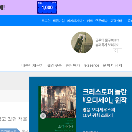
로그인
회원가입
마이페이지
카트
주문/배송
고객센터
Gl
배송비채우기
월간쿠폰
슈퍼특가
re:ssence
문학 디퓨저
읽고 있던 책을 잠시 놓아둘 수 있는 진행형 책장입니다
문구/GIFT종합 24위
1인샵 1위
주간베스트