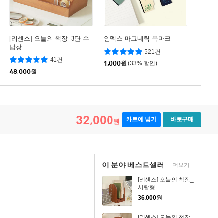
[리센스] 오늘의 책장_3단 수
인덱스 마그네틱 북마크
납장
521건
41건
1,000
원
(33% 할인)
48,000
원
32,000
카트에 넣기
바로구매
원
이 분야 베스트셀러
더보기
[리센스] 오늘의 책장_
서랍형
36,000
원
[리센스] 오늘의 책장_