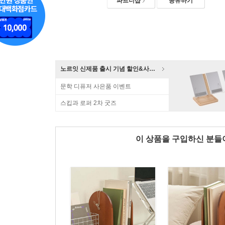
파트너샵
공유하기
노르잇 신제품 출시 기념 할인&사은품 증정!
문학 디퓨저 사은품 이벤트
스킵과 로퍼 2차 굿즈
이 상품을 구입하신 분