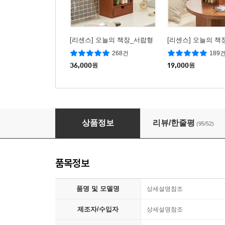
[리센스] 오늘의 책장_서랍형
[리센스] 오늘의 책
268건
189
36,000
원
19,000
원
[리센스] 북 레스트_서랍형
상품정보
리뷰/한줄평
(95/52)
품목정보
품명 및 모델명
상세설명참조
제조자/수입자
상세설명참조