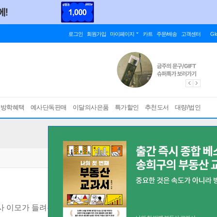
로그인
회원가입
마이페이지
카트
주문/배송
고객센터
Gl
름방학혜택
예사단독판매
이달의사은품
특가할인
추천도서
대량/법인
사 이모가 들려주는 몸 · 병 · 약에 관한 이야기
[ 개정판 ]