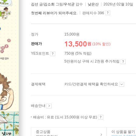
김선
글/
김소희
그림/
우석균
감수
낮은산
2026년 02월 10일
첫번째 리뷰어가 되어주세요.
판매지수 396
정가
15,000원
13,500
원
판매가
(10% 할인)
YES포인트
750원 (5% 적립)
5만원이상 구매 시 2천원 추가적립
결제혜택
카드/간편결제 혜택을 확인하세요
배송안내
배송비 : 유료 (도서 15,000원 이상 무료)
중고상품
이 상품을 팔기