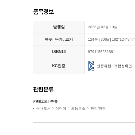
품목정보
발행일
2026년 02월 10일
쪽수, 무게, 크기
124쪽 | 308g | 182*124*8m
ISBN13
9791155251881
KC인증
인증유형 : 적합성확인
관련분류
카테고리 분류
국내도서
어린이
초등학습
과학/환경