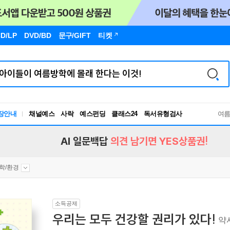
D/LP
DVD/BD
문구
/GIFT
티켓
장안내
채널예스
사락
예스펀딩
클래스24
독서유형검사
여
RBTI Lab
독서유형검사
AI 일문백답
의견 남기면 YES상품권!
학/환경
소득공제
우리는 모두 건강할 권리가 있다!
약