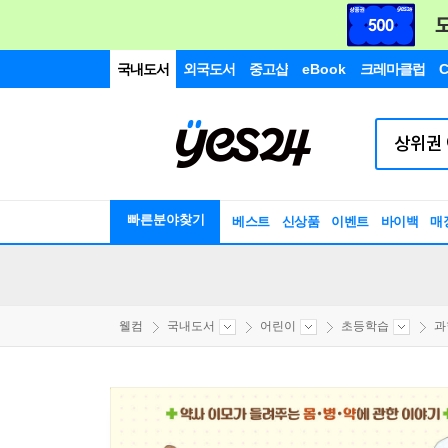
국내도서
외국도서
중고샵
eBook
크레마클럽
C
빠른분야찾기
베스트
신상품
이벤트
바이백
매
웰컴
국내도서
어린이
초등학습
과