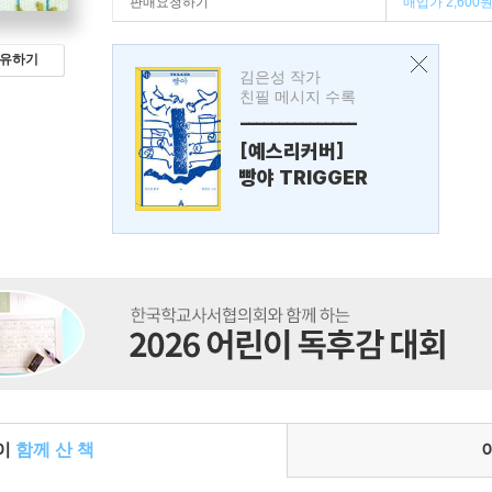
판매요청하기
매입가 2,600
유하기
김은성 작가
친필 메시지 수록
---------------
[예스리커버]
빵야 TRIGGER
들이
함께 산 책