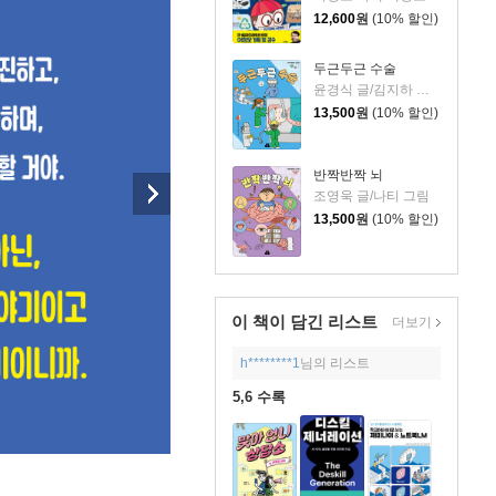
12,600
원
(10% 할인)
두근두근 수술
윤경식 글/김지하 그림
13,500
원
(10% 할인)
반짝반짝 뇌
조영욱 글/나티 그림
13,500
원
(10% 할인)
이 책이 담긴
리스트
더보기
h********1
님의 리스트
5,6 수록