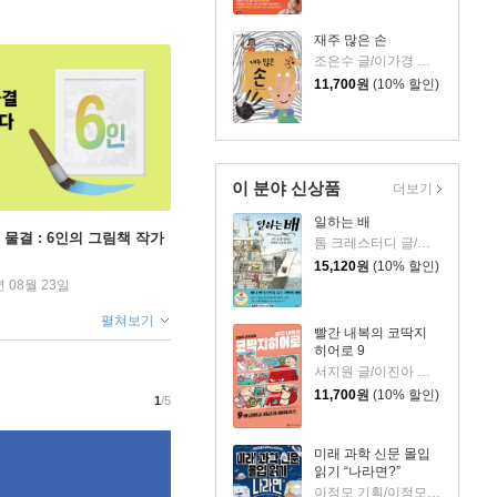
재주 많은 손
조은수 글/이가경 그림
11,700
원
(10% 할인)
이 분야 신상품
더보기
일하는 배
 물결 : 6인의 그림책 작가
톰 크레스터디 글/장석봉 그림
15,120
원
(10% 할인)
년 08월 23일
펼쳐보기
빨간 내복의 코딱지
히어로 9
서지원 글/이진아 그림/와이즈만 영재교육연구소 감수
11,700
원
(10% 할인)
1
/5
미래 과학 신문 몰입
읽기 “나라면?”
이정모 기획/이정모 감수/박정란,서재인 글/신병근 그림