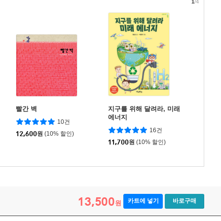
1
/4
빨간 벽
지구를 위해 달려라, 미래
에너지
10건
16건
12,600
원
(10% 할인)
11,700
원
(10% 할인)
13,500
카트에 넣기
바로구매
원