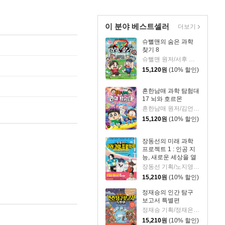
이 분야 베스트셀러
더보기
슈뻘맨의 숨은 과학
찾기 8
슈뻘맨 원저/서후 글/류수형 그림/샌드박스네트워크,정재형 감수
15,120
원
(10% 할인)
흔한남매 과학 탐험대
17 뇌와 호르몬
흔한남매 원저/김언정,송은경 글/김덕영 그림/권경아 감수
15,120
원
(10% 할인)
장동선의 미래 과학
프로젝트 1 : 인공 지
능, 새로운 세상을 열
다
장동선 기획/노지영,송석리 글/김지인 그림
15,210
원
(10% 할인)
정재승의 인간 탐구
보고서 특별편
정재승 기획/정재은 글/김기수 그림
15,210
원
(10% 할인)