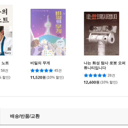
 노트
비밀의 무게
나는 화성 탐사 로봇 오퍼
튜니티입니다
58건
45건
26건
% 할인)
11,520
원
(10% 할인)
12,600
원
(10% 할인)
배송/반품/교환