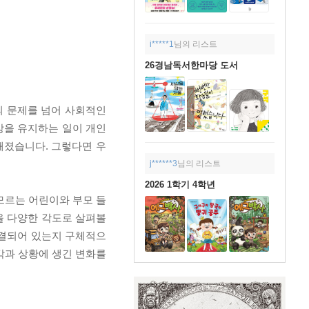
i*****1
님의 리스트
26경남독서한마당 도서
의 문제를 넘어 사회적인
강을 유지하는 일이 개인
해졌습니다. 그렇다면 우
j******3
님의 리스트
2026 1학기 4학년
모르는 어린이와 부모 들
을 다양한 각도로 살펴볼
연결되어 있는지 구체적으
각과 상황에 생긴 변화를