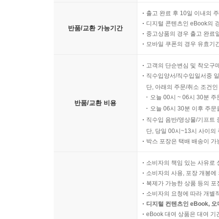
출고 완료 후 10일 이내의 
디지털 콘텐츠인 eBook의 
반품/교환 가능기간
중고상품의 경우 출고 완료일
모바일 쿠폰의 경우 유효기간(
고객의 단순변심 및 착오구
직수입양서/직수입일서중 일
단, 아래의 주문/취소 조건인
오늘 00시 ~ 06시 30분 
반품/교환 비용
오늘 06시 30분 이후 주문
직수입 음반/영상물/기프트 
단, 당일 00시~13시 사이
박스 포장은 택배 배송이 가
소비자의 책임 있는 사유로 
소비자의 사용, 포장 개봉에 
복제가 가능한 상품 등의 포장을 
소비자의 요청에 따라 개별
디지털 컨텐츠인 eBook, 
eBook 대여 상품은 대여 기