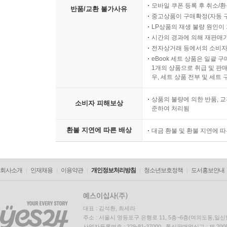
모바일 쿠폰 등록 후 취소/환
반품/교환 불가사유
중고상품이 구매확정(자동 
LP상품의 재생 불량 원인이 기
시간의 경과에 의해 재판매가
전자상거래 등에서의 소비자
eBook 세트 상품은 일괄 
1개의 상품으로 취급 및 판매
우, 세트 상품 전부 및 세트
상품의 불량에 의한 반품, 교
소비자 피해보상
준하여 처리됨
환불 지연에 따른 배상
대금 환불 및 환불 지연에 
회사소개
인재채용
이용약관
개인정보처리방침
청소년보호정책
도서홍보안내
대표 : 김석환, 최세라
주소 : 서울시 영등포구 은행로 11, 5층~6층(여의도동,일신
사업자등록번호 : 229-81-37000 통신판매업신고 : 제 200