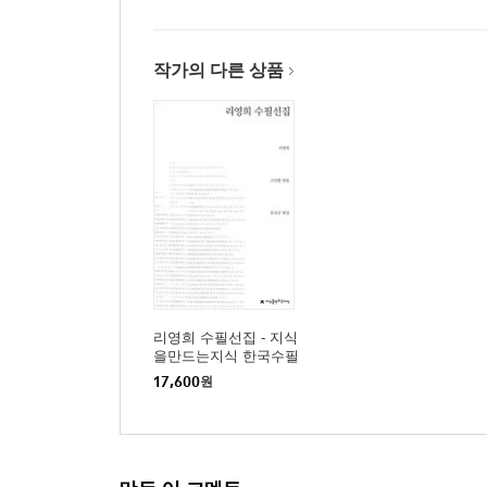
9. 권총을 펜으로 바꾸어
고달픈 기자수업｜수재들의 틈바구니에서｜첫아들
일념으로
작가의 다른 상품
10. 4ㆍ19와 나
워싱턴 포스트와 관계를 맺어｜4ㆍ19 전야｜
민주정치를 염원하는 까닭에
11. 군부독재의 치하에서
다시 만나는 군인｜박정희를 따라 워싱턴에｜기자의
발문 한국 현대사가 빚어낸 지성 리영희_권태선
리영희 수필선집 - 지식
을만드는지식 한국수필
선집
17,600
원