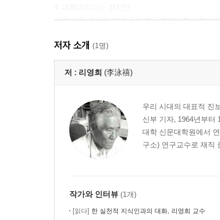
4. 대학이라고는 갔지만
굴절 많은 궤적의 변｜국립 한국해양대학 입학｜
선생에 대한 경도
저자 소개
5. 안동중학교 영어선생이 되어
(1명)
새로운 선택｜10년 만에 부모님과 함께
저 :
리영희
(李泳禧)
제3부 민족상잔 속에서 열리는 의식의 눈
6. 전쟁의 회오리 속으로
우리 시대의 대표적 진보학
1950년 6월 25일｜일가이산(一家離散)의 피난행
신부 기자, 1964년부
7. 전장과 인간
대학 신문대학원에서 연
지리산에서의 개안｜인명은 재천, 만사가 새옹지마인
구소) 연구교수로 재직 중 
｜신흥사와 낙산사｜마등령 계곡의 녹슨 철모｜건
사망전보를 받고
8. 7년간의 군대생활을 마감하며
휴전, 그리고 전선을 떠나는 마음｜미국을 알게 될
작가와 인터뷰
(1개)
제4부 역사의 격류 속에 뛰어들어
[읽다]
한 실천적 지식인과의 대화, 리영희 교수