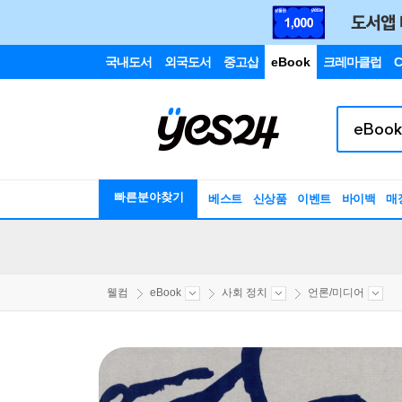
국내도서
외국도서
중고샵
eBook
크레마클럽
C
빠른분야찾기
베스트
신상품
이벤트
바이백
매
웰컴
eBook
사회 정치
언론/미디어