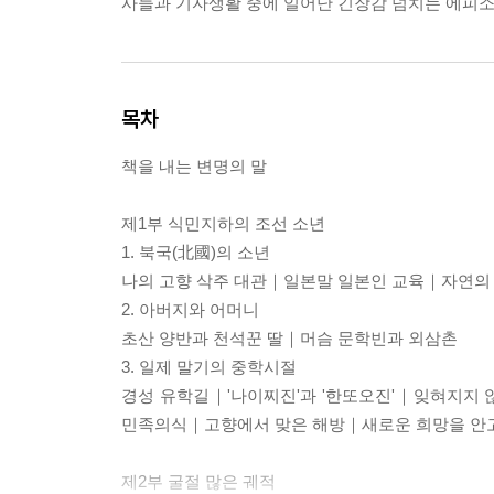
사들과 기자생활 중에 일어난 긴장감 넘치는 에피소
목차
책을 내는 변명의 말
제1부 식민지하의 조선 소년
1. 북국(北國)의 소년
나의 고향 삭주 대관｜일본말 일본인 교육｜자연
2. 아버지와 어머니
초산 양반과 천석꾼 딸｜머슴 문학빈과 외삼촌
3. 일제 말기의 중학시절
경성 유학길｜'나이찌진'과 '한또오진'｜잊혀지지
민족의식｜고향에서 맞은 해방｜새로운 희망을 안
제2부 굴절 많은 궤적