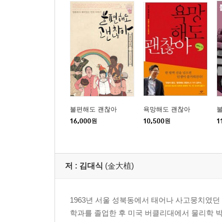
불편해도 괜찮아
욕망해도 괜찮아
16,000
원
10,500
원
1
저 :
김대식
(金大植)
1963년 서울 성북동에서 태어나 사고뭉치였던
학과를 졸업한 후 미국 버클리대에서 물리학 박사