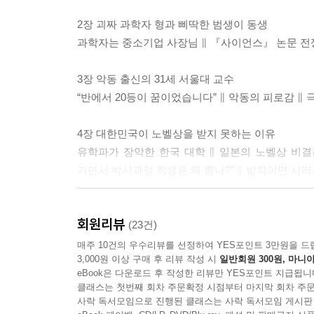
2장 괴짜 과학자 형과 삐딱한 범생이 동생
과학자는 중소기업 사장님 ∥ 『사이언스』 논문 전
3장 악동 출신의 31세 서울대 교수
“반에서 20등이 꿈이었습니다” ∥ 악동의 피로감 ∥
4장 대한민국이 노벨상을 받지 못하는 이유
유학파가 장악한 한국 대학 ∥ 일본의 노벨상 비결은
거면서 박사과정 학생은 왜 뽑나?” ∥ 방학이면 사
5장 하버드대 한국 분교 교수들
회원리뷰
주인집 자식 위해 목숨 바치는 노예 ∥ 도산서원 대신
(23건)
사람들에게 엄격한 잣대를
매주 10건의 우수리뷰를 선정하여 YES포인트 3만원을 드
3,000원 이상 구매 후 리뷰 작성 시
일반회원 300원, 마니아
eBook은 다운로드 후 작성한 리뷰만 YES포인트 지급됩니
6장 장원급제 DNA, 장인 DNA
클래스는 첫번째 회차 주문확정 시점부터 마지막 회차 주문
평생 수석의 공허한 눈빛 ∥ 10대 청소년이 아니라, 
사락 독서모임으로 진행된 클래스는 사락 독서모임 게시판