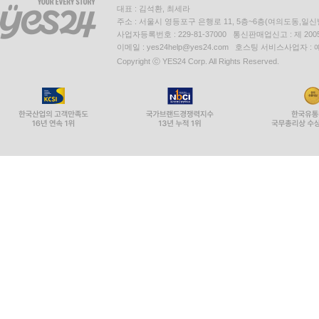
대표 : 김석환, 최세라
주소 : 서울시 영등포구 은행로 11, 5층~6층(여의도동,일신
사업자등록번호 : 229-81-37000 통신판매업신고 : 제 200
이메일 : yes24help@yes24.com 호스팅 서비스사업자 :
Copyright ⓒ YES24 Corp. All Rights Reserved.