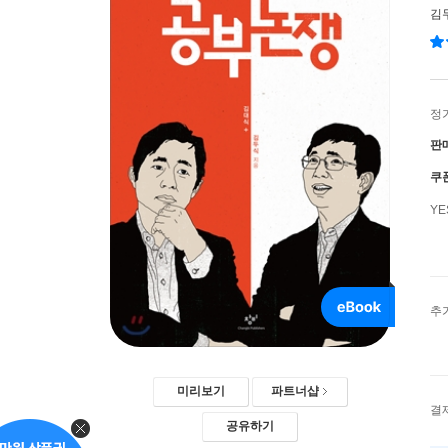
김
정
판
쿠
Y
추
미리보기
파트너샵
결
공유하기