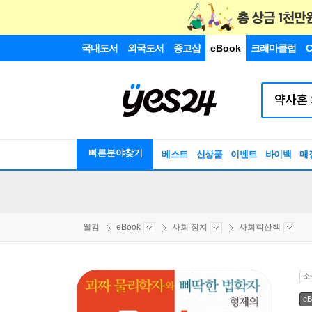
국내도서
외국도서
중고샵
eBook
크레마클럽
C
빠른분야찾기
베스트
신상품
이벤트
바이백
매
웰컴
eBook
사회 정치
사회학산책
소
eB