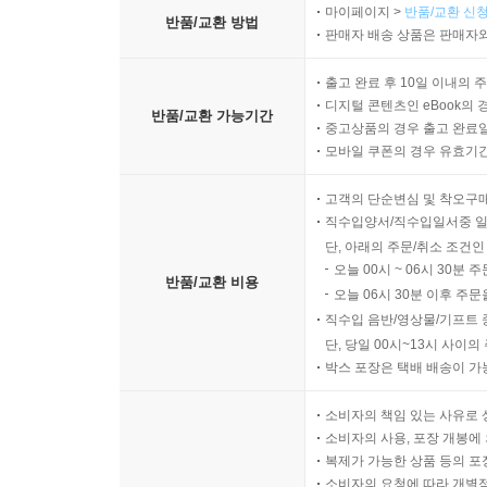
마이페이지 >
반품/교환 신청
반품/교환 방법
판매자 배송 상품은 판매자와
출고 완료 후 10일 이내의 
디지털 콘텐츠인 eBook의 
반품/교환 가능기간
중고상품의 경우 출고 완료일
모바일 쿠폰의 경우 유효기간(
고객의 단순변심 및 착오구
직수입양서/직수입일서중 일
단, 아래의 주문/취소 조건인
오늘 00시 ~ 06시 30분 
반품/교환 비용
오늘 06시 30분 이후 주문
직수입 음반/영상물/기프트 
단, 당일 00시~13시 사이
박스 포장은 택배 배송이 가
소비자의 책임 있는 사유로 
소비자의 사용, 포장 개봉에 
복제가 가능한 상품 등의 포장을 
소비자의 요청에 따라 개별