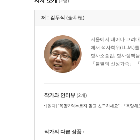
저자 소개
중요 공직에 출마하는 선배 교수의 휴직기간 연장에 
(2명)
학술연구상(2012), 한국과학상(2014)은 물론이
김대식 교수에게 따라 붙는 이력이다. 검사로 임용
저 :
김두식
(金斗植)
실상을 날카롭게 파헤친 『헌법의 풍경』으로 한국
논쟁』은 대학에서 학생들을 가르치는 이들 형제가 ‘
서울에서 태어나 고려대
에서 석사학위(LL.M.
형제가 나눈 평소의 대화를 가감없이 엮은 이 책을
형사소송법, 형사정책을
놀라지 않을 수 없다. 이 형제가 얼마나 다른지는 
『불멸의 신성가족』 『교
작가와 인터뷰
(2개)
[읽다]
“욕망? 억누르지 말고 친구하세요” -『욕망해
작가의 다른 상품