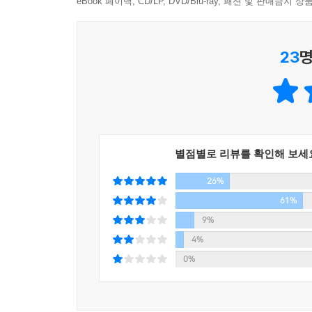
eBook 페이백, CD/LP, DVD/Blu-ray, 패션 및 판매금
7장 경기고, 뺑뺑이, 특목고
뺑뺑이 세대의 마지막 발악 ∥ 한명의 천재가 만명을
23
명
8장 새로운 공부를 제안한다
대학의 위기, 어디까지 진실인가 ∥ 소수의 엘리트가
별점별로 리뷰를 확인해 보세
26%
61%
9%
4%
0%