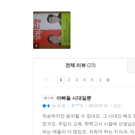
3
전체 리뷰
(23)
1
2
3
4
5
아빠들 시대일뿐
종이책
3*****y
2014-07-12
신고
|
|
|
죄송하지만 동의할 수 없네요. 그 시대만 해도
었구요. 주입식 교육, 학력고사 시절에 선생님은
파는 애들이 더 많았죠. 외워야 하는 지식과, 자