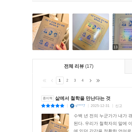
13
전체 리뷰
(17)
1
2
3
4
삶에서 철학을 만난다는 것
종이책
s****7
2025-12-31
신고
|
|
|
수백 년 전의 누군가가 내가 
된다. 우리가 철학자의 말에 
에 있던 감각을 정확한 언어로