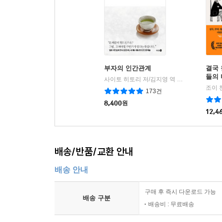
부자의 인간관계
결국 
들의
사이토 히토리 저/김지영 역
다산3.0
|
조이 
173건
8,400
원
12,4
배송/반품/교환 안내
배송 안내
구매 후 즉시 다운로드 가능
배송 구분
배송비 : 무료배송