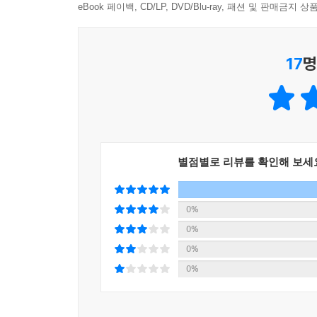
철학은 그 관점을 바꾸는 힘을 준다. 관계를 기술이
eBook 페이백, CD/LP, DVD/Blu-ray, 패션 및 판매금
이 순간을 살기 위한 철학자의 말》을 통해 우리가 
17
명
별점별로 리뷰를 확인해 보세
0%
0%
0%
0%