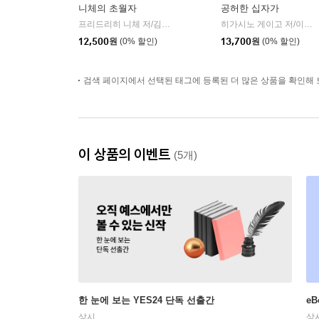
니체의 초월자
공허한 십자가
프리드리히 니체 저/김철 편역
히읏
히가시노 게이고 저/이선희 역
|
12,500
원
(0% 할인)
13,700
원
(0% 할인)
검색 페이지에서 선택된 태그에 등록된 더 많은 상품을 확인해 
이 상품의 이벤트
(5개)
한 눈에 보는 YES24 단독 선출간
e
상시
상