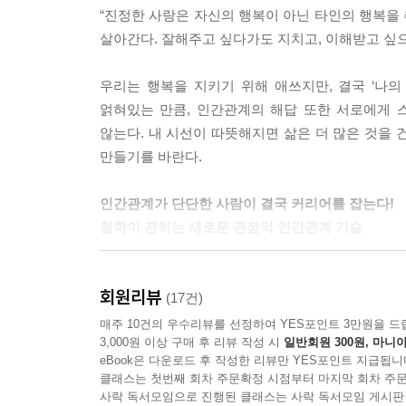
“진정한 사랑은 자신의 행복이 아닌 타인의 행복을 
살아간다. 잘해주고 싶다가도 지치고, 이해받고 싶으
우리는 행복을 지키기 위해 애쓰지만, 결국 ‘나의
얽혀있는 만큼, 인간관계의 해답 또한 서로에게 
않는다. 내 시선이 따뜻해지면 삶은 더 많은 것을 
만들기를 바란다.
인간관계가 단단한 사람이 결국 커리어를 잡는다!
철학이 전하는 새로운 관점의 인간관계 기술
베이컨은 말했다. “현명한 사람은 그가 찾아낸 기회
회원리뷰
하지만 진짜 커리어를 결정짓는 것은 ‘관계’다. 동
(17건)
결국 인생 전체를 설계한다.
매주 10건의 우수리뷰를 선정하여 YES포인트 3만원을 드
3,000원 이상 구매 후 리뷰 작성 시
일반회원 300원, 마니아
eBook은 다운로드 후 작성한 리뷰만 YES포인트 지급됩니
철학은 인간관계를 단순한 ‘기술’이 아니라 나에
클래스는 첫번째 회차 주문확정 시점부터 마지막 회차 주문
우리의 사회적 존재의 기반이다”라고 말했다. 혼자 
사락 독서모임으로 진행된 클래스는 사락 독서모임 게시판