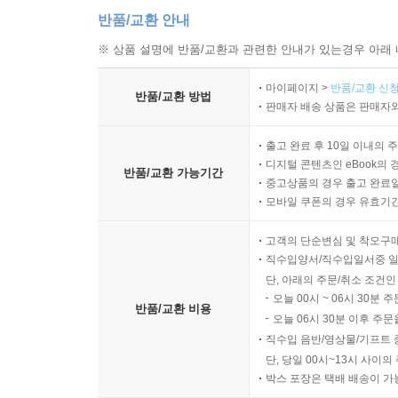
반품/교환 안내
※ 상품 설명에 반품/교환과 관련한 안내가 있는경우 아래 
마이페이지 >
반품/교환 신청
반품/교환 방법
판매자 배송 상품은 판매자와
출고 완료 후 10일 이내의 
디지털 콘텐츠인 eBook의 
반품/교환 가능기간
중고상품의 경우 출고 완료일
모바일 쿠폰의 경우 유효기간(
고객의 단순변심 및 착오구
직수입양서/직수입일서중 일
단, 아래의 주문/취소 조건인
오늘 00시 ~ 06시 30분 
반품/교환 비용
오늘 06시 30분 이후 주문
직수입 음반/영상물/기프트 
단, 당일 00시~13시 사이
박스 포장은 택배 배송이 가