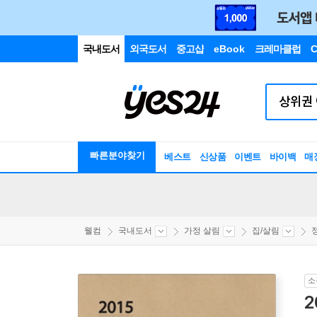
국내도서
외국도서
중고샵
eBook
크레마클럽
C
빠른분야찾기
베스트
신상품
이벤트
바이백
매
웰컴
국내도서
가정 살림
집/살림
소
2