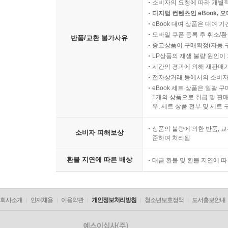
소비자의 요청에 따라 개별
디지털 컨텐츠인 eBook, 
eBook 대여 상품은 대여 기
모바일 쿠폰 등록 후 취소/환
반품/교환 불가사유
중고상품이 구매확정(자동 
LP상품의 재생 불량 원인이 기
시간의 경과에 의해 재판매가
전자상거래 등에서의 소비자
eBook 세트 상품은 일괄 
1개의 상품으로 취급 및 판매
우, 세트 상품 전부 및 세트
상품의 불량에 의한 반품, 교
소비자 피해보상
준하여 처리됨
환불 지연에 따른 배상
대금 환불 및 환불 지연에 
회사소개
인재채용
이용약관
개인정보처리방침
청소년보호정책
도서홍보안내