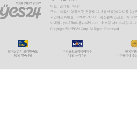
대표 : 김석환, 최세라
주소 : 서울시 영등포구 은행로 11, 5층~6층(여의도동,일신
사업자등록번호 : 229-81-37000 통신판매업신고 : 제 200
이메일 : yes24help@yes24.com 호스팅 서비스사업자 :
Copyright ⓒ YES24 Corp. All Rights Reserved.