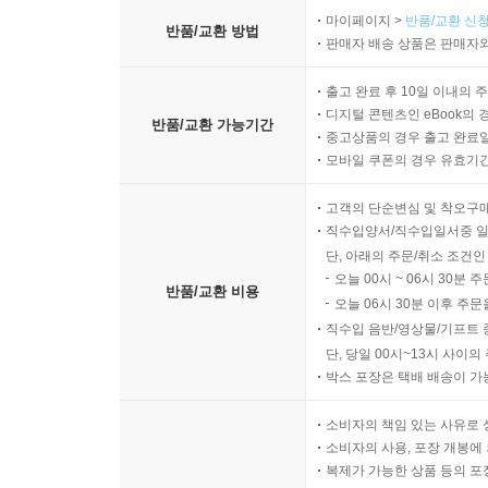
마이페이지 >
반품/교환 신청
반품/교환 방법
판매자 배송 상품은 판매자와
출고 완료 후 10일 이내의 
디지털 콘텐츠인 eBook의 
반품/교환 가능기간
중고상품의 경우 출고 완료일
모바일 쿠폰의 경우 유효기간(
고객의 단순변심 및 착오구
직수입양서/직수입일서중 일
단, 아래의 주문/취소 조건인
오늘 00시 ~ 06시 30분 
반품/교환 비용
오늘 06시 30분 이후 주문
직수입 음반/영상물/기프트 
단, 당일 00시~13시 사이
박스 포장은 택배 배송이 가
소비자의 책임 있는 사유로 
소비자의 사용, 포장 개봉에 
복제가 가능한 상품 등의 포장을 