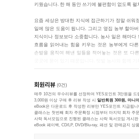
키웠습니다. 한 해 동안 쓰기에 불편함이 없도록 
요즘 세상은 방대한 지식에 접근하기가 정말 쉬워졌
일에 많은 도움이 됩니다. 그리고 옆집 농부 할아버
지식이나 정보보다 소중합니다. 농사 일은 해마다 
흐름을 읽어내는 힘을 키우는 것은 농부에게 다른 
손발을 움직여 해낸 일들을 적어놓는 것은 또 다른 
곳곳에 묻어 있기 때문입니다. 텃밭 농사와 함께 기
『텃밭일지 농사달력』은 꿈이자라는뜰에서 지난 
회원리뷰
엮어서 만들었습니다. 앞으로도 꾸준히 기록하고, 
(0건)
매주 10건의 우수리뷰를 선정하여 YES포인트 3만원을 드
3,000원 이상 구매 후 리뷰 작성 시
일반회원 300원, 마니아
eBook은 다운로드 후 작성한 리뷰만 YES포인트 지급됩니
클래스는 첫번째 회차 주문확정 시점부터 마지막 회차 주문
사락 독서모임으로 진행된 클래스는 사락 독서모임 게시판
eBook 페이백, CD/LP, DVD/Blu-ray, 패션 및 판매금