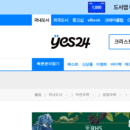
국내도서
외국도서
중고샵
eBook
크레마클럽
C
빠른분야찾기
베스트
신상품
이벤트
바이백
매
웰컴
국내도서
자연과학
생명과학