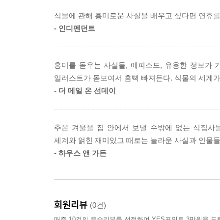
있다. RHS는 이 책을 만드는 과정에서 전문 지식
식물에 관해 흥미로운 사실을 배우고 싶다면 연휴를 
- 인디펜던트
- 원예, 무엇이든 물어보세요
이 책은 6장으로 구성되어 있으며 각각 식물학, 원예
흥미를 돋우는 사실들, 에피소드, 유용한 정보가 
1장 아름다운 식물학: 식물의 갖가지 모습을 살펴본
일러스트가 돋보여서 흠뻑 빠져든다. 식물의 세계가
꽃다발에 담긴 비밀스러운 의미 등을 담고 있다.
- 더 메일 온 선데이
2장 흥미진진한 원예 세계: 정원에 관한 실용적
소개하고, 화단 식재 방법과 텃밭 가꾸는 법, 각종
추운 겨울을 집 안에서 보낼 수밖에 없는 식집사들
세계와 얽힌 재미있고 때로는 놀라운 사실과 인물들
3장 경이로운 생태계의 현장: 정교한 서식지와 매혹
- 하우스 앤 가든
저탄소 정원을 위한 전략도 알아본다.
4장 세상에 이런 공간이!: 다양한 형태로 조성된
바꾸는 게릴라 가드닝, 작지만 깊은 가르침을 주는
회원리뷰
(0건)
매주 10건의 우수리뷰를 선정하여 YES포인트 3만원을 드