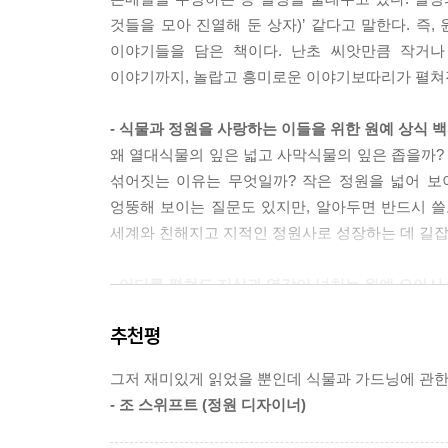
것들을 모아 진열해 둔 상자)’ 같다고 말한다. 
이야기들을 담은 책이다. 난초 씨앗만큼 작거나
이야기까지, 놀랍고 흥미로운 이야기보따리가 펼쳐
- 식물과 정원을 사랑하는 이들을 위한 원예 상식 
왜 열대식물의 잎은 넓고 사막식물의 잎은 좁을까? 
섞어짓는 이유는 무엇일까? 작은 정원을 넓어 보
엉뚱해 보이는 질문도 있지만, 알아두면 반드시 
세계와 친해지고 지적인 정원사로 성장하는 데 길잡
- 어디를 펼쳐도 지식과 영감이 넘치는 원예 오아시
페이지마다 새로운 생각과 지식이 담겨 있으며, 어디
추천평
있다. 책장을 넘기는 것만으로도 눈이 즐거워지며
더했다.
그저 재미있게 읽었을 뿐인데 식물과 가드닝에 관한
- 조 스위프트 (정원 디자이너)
- 영국왕립원예협회(RHS)와 함께 만들어 신뢰할 수
영국왕립원예협회는 세계적에서 손꼽히는 원예 자선단