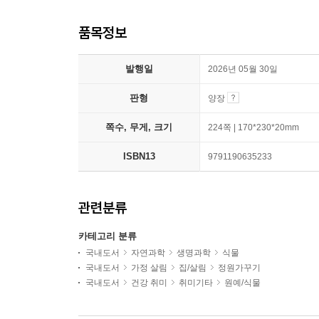
품목정보
발행일
2026년 05월 30일
판형
양장
쪽수, 무게, 크기
224쪽 | 170*230*20mm
ISBN13
9791190635233
관련분류
카테고리 분류
국내도서
자연과학
생명과학
식물
국내도서
가정 살림
집/살림
정원가꾸기
국내도서
건강 취미
취미기타
원예/식물