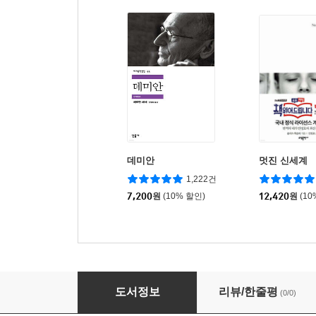
데미안
멋진 신세계
1,222건
7,200
원
(10% 할인)
12,420
원
(10
지적인 정원사를 위한 원예 상식 백과
도서정보
리뷰/한줄평
(0/0)