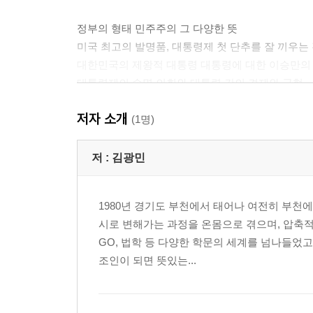
정부의 형태 민주주의 그 다양한 뜻
미국 최고의 발명품, 대통령제 첫 단추를 잘 끼우는
대한민국의 제왕적 대통령 대통령에 대한 이승만의
대통령제의 숙명 의회와 대통령 간의 견제와 균형
우리에게는 한없이 낯선 제도, 의원내각제 우리에게
저자 소개
내각제의 국가 원수 상징적 권력으로서만 존재하는
(1명)
이원집정부제 上 다양한 특성, 다양한 이름의 통치 
이원집정부제 下 약속과 배반의 여정
저 :
김광민
3장 정치의 이상적理想的 실현
1980년 경기도 부천에서 태어나 여전히 부천에
시로 변해가는 과정을 온몸으로 겪으며, 압축적
정당, 여론 그리고 정책 여론을 수렴하고 여론에 
GO, 법학 등 다양한 학문의 세계를 넘나들었고
여당과 야당 집권 세력과 견제 세력
조인이 되면 뜻있는...
정당에서 자라나는 새로운 얼굴 정치 인재 양성의 
한 표의 값 민주주의에 대한 경제학적 접근법
승자가 모든 것을 차지한다