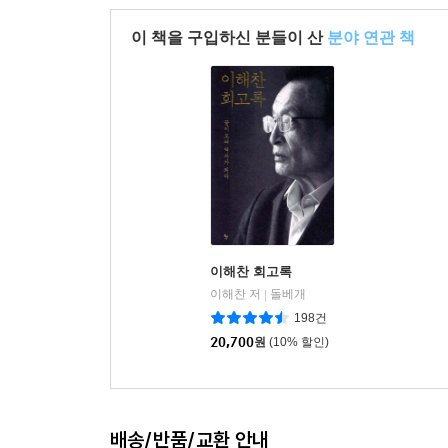
이 책을 구입하신 분들이 산
분야 연관 책
이해찬 회고록
이해찬 저
돌베개
|
198건
20,700
원
(10% 할인)
배송/반품/교환 안내