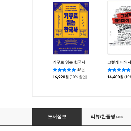
거꾸로 읽는 한국사
그렇게 피의자
48건
16,920
원
(10% 할인)
14,400
원
(10
K-민주주의 다시 보기
도서정보
리뷰/한줄평
(4/0)