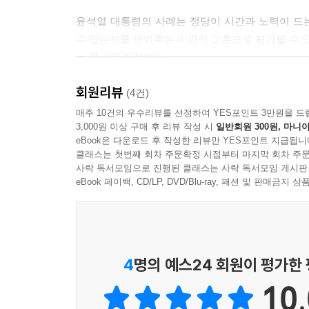
윤석열 대통령의 사례는 정당이 시간과 노력이 드는
수 있는지를 보여주는 비판적 교훈으로 평가될 수 있
는 중요한 지점이다.
--- p.145
회원리뷰
(4건)
민주주의는 권력을 쟁취하기 위한 정치 엘리트들이
매주 10건의 우수리뷰를 선정하여 YES포인트 3만원을 드
3,000원 이상 구매 후 리뷰 작성 시
일반회원 300원, 마니아
선호를 얻기 위한 생산자들의 경쟁과 본질에서 다
eBook은 다운로드 후 작성한 리뷰만 YES포인트 지급됩니
유권자들은 표를 주고 정책을 구매한다.
클래스는 첫번째 회차 주문확정 시점부터 마지막 회차 주문
--- p.148
사락 독서모임으로 진행된 클래스는 사락 독서모임 게시판
eBook 페이백, CD/LP, DVD/Blu-ray, 패션 및 판매금
즉, 민주주의는 구조적으로 완성되는 종착점이 아
정치적 프로젝트인 것이다.
--- p.195
4
명의 예스24 회원이 평가한
대한민국 민주주의의 역사는 이러한 행위자들의 전략적
10.
년 6월 민주 항쟁을 통한 권위주의에서 민주주의로의 ‘이행
nse’는 행위자를 중심으로 민주주의의 이행을 살펴볼