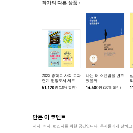
〉 36%가 55%를 이기는 법
작가의 다른 상품
소수의 의견을 반영하는 비례대표의 힘 민의의 왜곡
4장 오늘날 세계를 지배하는 민주주의의 어제, 그리
민주주의가 구조의 산물? 왜 그때? 왜 그렇게?
민주주의는 어떻게 이루어지나? 전략적 선택으로
독재와 권위주의 독재와 권위주의가 21세기를 살아
경찰공화국과 새로운 독재 모델 독재의 판단기준
2023 중학교 사회 교과
나는 왜 소년범을 변호
십
5장 우리나라 정치의 역사
연계 권장도서 세트
했을까
되
51,120
원
(10% 할인)
14,400
원
(10% 할인)
1
독재자 이승만 이승만 독재의 특징
박정희와 개발독재 여전히 한국을 지배하고 있는 
전두환의 신군부 권력 장악, 유지 그리고 저항
만든 이 코멘트
노태우의 하이브리드 독재 보통사람의 역설과 하이
김영삼과 문민독재 문민독재 논쟁의 서막과 김영삼
저자, 역자, 편집자를 위한 공간입니다. 독자들에게 전하고