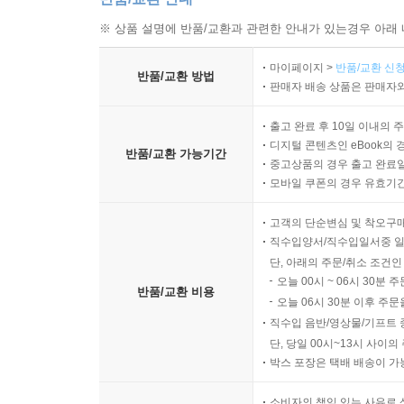
※ 상품 설명에 반품/교환과 관련한 안내가 있는경우 아래 
마이페이지 >
반품/교환 신청
반품/교환 방법
판매자 배송 상품은 판매자와
출고 완료 후 10일 이내의 
디지털 콘텐츠인 eBook의 
반품/교환 가능기간
중고상품의 경우 출고 완료일
모바일 쿠폰의 경우 유효기간(
고객의 단순변심 및 착오구
직수입양서/직수입일서중 일
단, 아래의 주문/취소 조건인
오늘 00시 ~ 06시 30분 
반품/교환 비용
오늘 06시 30분 이후 주문
직수입 음반/영상물/기프트 
단, 당일 00시~13시 사이
박스 포장은 택배 배송이 가
소비자의 책임 있는 사유로 