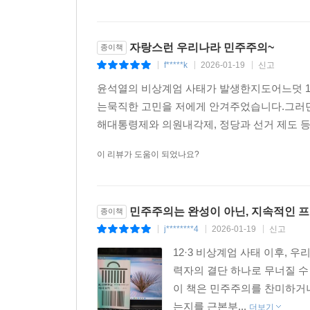
자랑스런 우리나라 민주주의~
종이책
f*****k
2026-01-19
신고
|
|
|
윤석열의 비상계엄 사태가 발생한지도어느덧 1
는묵직한 고민을 저에게 안겨주었습니다.그러던
해대통령제와 의원내각제, 정당과 선거 제도 
이 리뷰가 도움이 되었나요?
민주주의는 완성이 아닌, 지속적인 
종이책
j********4
2026-01-19
신고
|
|
|
12·3 비상계엄 사태 이후, 
력자의 결단 하나로 무너질 수
이 책은 민주주의를 찬미하거나
는지를 근본부...
더보기