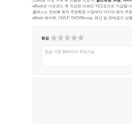
1,000원 이상 구매 후 한줄평 작성 시
일반회원 50원, 마니
eBook은 다운로드 후 작성한 리뷰만 YES포인트 지급됩니
클래스는 첫번째 회차 주문확정 시점부터 마지막 회차 주문
eBook 페이백, CD/LP, DVD/Blu-ray, 패션 및 판매금
평점
한글 기준 50자까지 작성가능