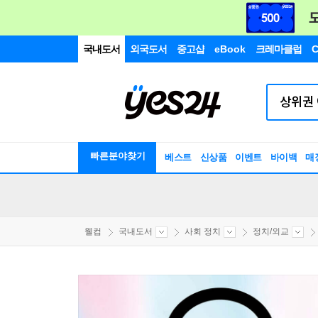
국내도서
외국도서
중고샵
eBook
크레마클럽
C
빠른분야찾기
베스트
신상품
이벤트
바이백
매
웰컴
국내도서
사회 정치
정치/외교