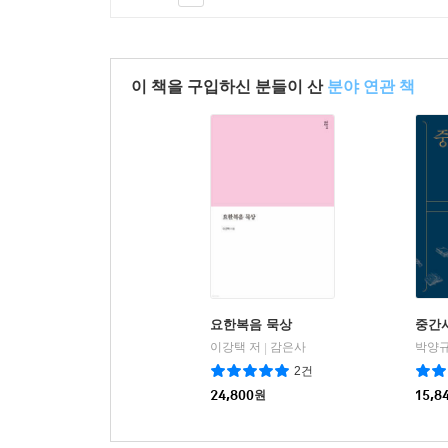
이 책을 구입하신 분들이 산
분야 연관 책
요한복음 묵상
중간
이강택 저
감은사
박양규
|
2건
24,800
원
15,8