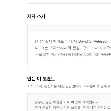
5장 사도행전에서의 성전과 공동체
저자 소개
최초의 제자들과 성전│스데반 설교의 급진성│이방
결론
6장 바울과 복음적 예배
[지은이] 데이비드 피터슨( David G. Peterson
회심한 이들이 하나님께 드리는 삶의 방식으로서 예
다. 그는 『히브리서와 완성』(Hebrews and Per
사로잡힌 자』(Possessed by God, Inter Varsity 
7장 하나님 백성의 모임 안에서의 예배
교회가 모였을 때 하나님을 만나는 경험│성령의 전
예배
만든 이 코멘트
8장 히브리서와 예수를 향한 예배
저자, 역자, 편집자를 위한 공간입니다. 독자들에게 전하고
예수의 최종적 예배│하나님의 아들에게 드리는 경
속의 소망을 굳게 잡자│결론
접수된 글은 확인을 거쳐 이 곳에 게재됩니다.
9장 요한계시록이 말하는 예배
독자 분들의 리뷰는 리뷰 쓰기를, 책에 대한 문의는 1: