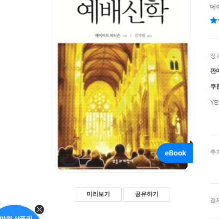
데
정
판
쿠
Y
추
미리보기
공유하기
결