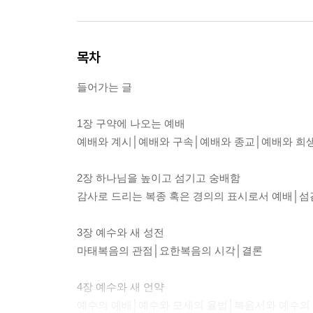
목차
들어가는 글
1장 구약에 나오는 예배
예배와 계시│예배와 구속│예배와 종교│예배와 희
2장 하나님을 높이고 섬기고 숭배함
감사로 드리는 복종 혹은 경의의 표시로서 예배│섬
3장 예수와 새 성전
마태복음의 관점│요한복음의 시각│결론
4장 예수와 새 언약
예수의 예배│예수와 모세의 율법│복음서와 예수의