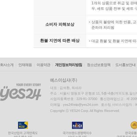
1개의 상품으로 취급 및 판매
우, 세트 상품 전부 및 세트
상품의 불량에 의한 반품, 교
소비자 피해보상
준하여 처리됨
환불 지연에 따른 배상
대금 환불 및 환불 지연에 
회사소개
인재채용
이용약관
개인정보처리방침
청소년보호정책
도서홍보안내
대표 : 김석환, 최세라
주소 : 서울시 영등포구 은행로 11, 5층~6층(여의도동,일신
사업자등록번호 : 229-81-37000 통신판매업신고 : 제 200
이메일 : yes24help@yes24.com 호스팅 서비스사업자 :
Copyright ⓒ YES24 Corp. All Rights Reserved.