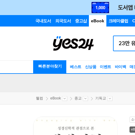
국내도서
외국도서
중고샵
eBook
크레마클럽
C
빠른분야찾기
베스트
신상품
이벤트
바이백
매
웰컴
eBook
종교
기독교
소
eB