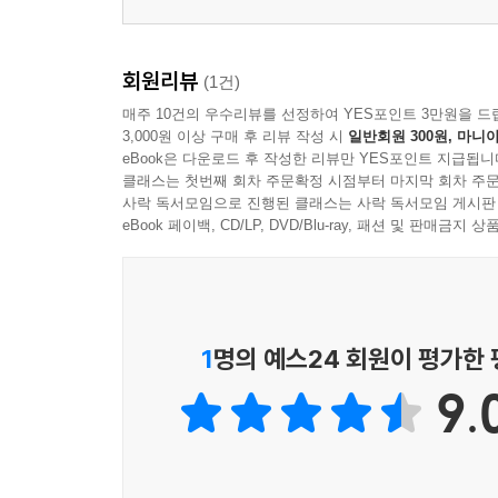
거짓 종교의 유혹│하늘의 예배│결론
10장 예배와 복음: 총정리
회원리뷰
(1건)
매주 10건의 우수리뷰를 선정하여 YES포인트 3만원을 드
나가는 글 330
3,000원 이상 구매 후 리뷰 작성 시
일반회원 300원, 마니아
eBook은 다운로드 후 작성한 리뷰만 YES포인트 지급됩니
클래스는 첫번째 회차 주문확정 시점부터 마지막 회차 주문
사락 독서모임으로 진행된 클래스는 사락 독서모임 게시판
eBook 페이백, CD/LP, DVD/Blu-ray, 패션 및 판매금
1
명의 예스24 회원이 평가한
9.