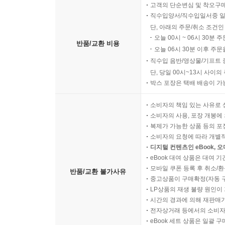
고객의 단순변심 및 착오구
직수입양서/직수입일서중 일
단, 아래의 주문/취소 조건인
오늘 00시 ~ 06시 30분 
반품/교환 비용
오늘 06시 30분 이후 주문
직수입 음반/영상물/기프트 
단, 당일 00시~13시 사이
박스 포장은 택배 배송이 가
소비자의 책임 있는 사유로 
소비자의 사용, 포장 개봉에 
복제가 가능한 상품 등의 포장을 
소비자의 요청에 따라 개별
디지털 컨텐츠인 eBook, 
eBook 대여 상품은 대여 기
모바일 쿠폰 등록 후 취소/환
반품/교환 불가사유
중고상품이 구매확정(자동 
LP상품의 재생 불량 원인이 기
시간의 경과에 의해 재판매가
전자상거래 등에서의 소비자
eBook 세트 상품은 일괄 