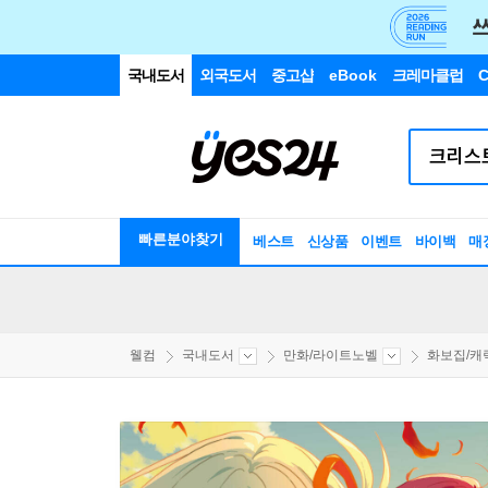
국내도서
외국도서
중고샵
eBook
크레마클럽
C
빠른분야찾기
베스트
신상품
이벤트
바이백
매
웰컴
국내도서
만화/라이트노벨
화보집/캐릭터