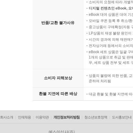
소비자의 요청에 따라 개별
디지털 컨텐츠인 eBook, 
eBook 대여 상품은 대여 기
모바일 쿠폰 등록 후 취소/환
반품/교환 불가사유
중고상품이 구매확정(자동 
LP상품의 재생 불량 원인이 기
시간의 경과에 의해 재판매가
전자상거래 등에서의 소비자
eBook 세트 상품은 일괄 
1개의 상품으로 취급 및 판매
우, 세트 상품 전부 및 세트
상품의 불량에 의한 반품, 교
소비자 피해보상
준하여 처리됨
환불 지연에 따른 배상
대금 환불 및 환불 지연에 
회사소개
인재채용
이용약관
개인정보처리방침
청소년보호정책
도서홍보안내