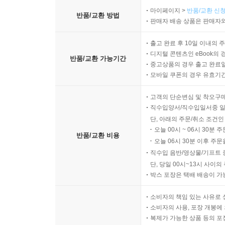
마이페이지 >
반품/교환 신청
반품/교환 방법
판매자 배송 상품은 판매자와
출고 완료 후 10일 이내의 
디지털 콘텐츠인 eBook의 
반품/교환 가능기간
중고상품의 경우 출고 완료일
모바일 쿠폰의 경우 유효기간(
고객의 단순변심 및 착오구
직수입양서/직수입일서중 일
단, 아래의 주문/취소 조건인
오늘 00시 ~ 06시 30분 
반품/교환 비용
오늘 06시 30분 이후 주문
직수입 음반/영상물/기프트 
단, 당일 00시~13시 사이
박스 포장은 택배 배송이 가
소비자의 책임 있는 사유로 
소비자의 사용, 포장 개봉에 
복제가 가능한 상품 등의 포장을 