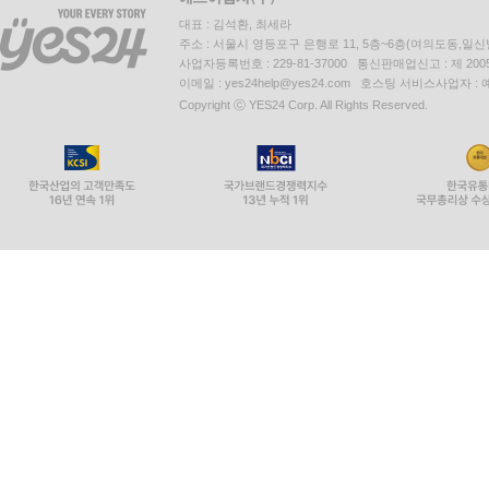
대표 : 김석환, 최세라
주소 : 서울시 영등포구 은행로 11, 5층~6층(여의도동,일신
사업자등록번호 : 229-81-37000 통신판매업신고 : 제 200
이메일 : yes24help@yes24.com 호스팅 서비스사업자 :
Copyright ⓒ YES24 Corp. All Rights Reserved.