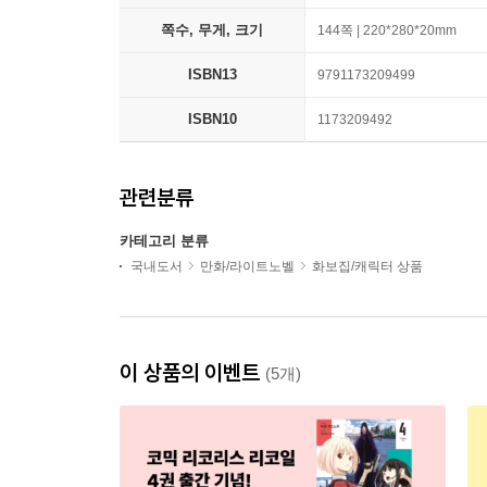
쪽수, 무게, 크기
144쪽 | 220*280*20mm
ISBN13
9791173209499
ISBN10
1173209492
관련분류
카테고리 분류
국내도서
만화/라이트노벨
화보집/캐릭터 상품
이 상품의 이벤트
(5개)