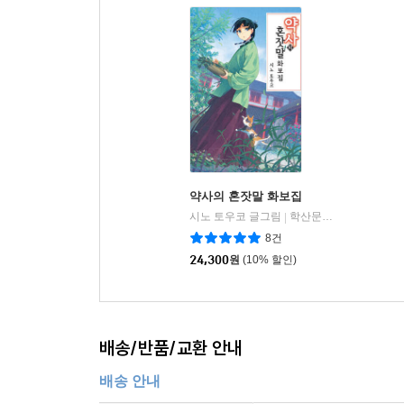
약사의 혼잣말 화보집
시노 토우코 글그림
학산문화사
|
8건
24,300
원
(10% 할인)
배송/반품/교환 안내
배송 안내