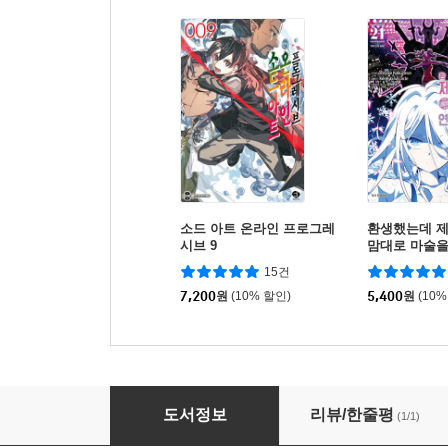
소드 아트 온라인 프로그레
환생했는데 제
시브 9
맘대로 마술
21
15건
7,200
원
(10% 할인)
5,400
원
(10%
리코리스 리코일 히로인 아카이브 치사토&타키
도서정보
리뷰/한줄평
(1/1)