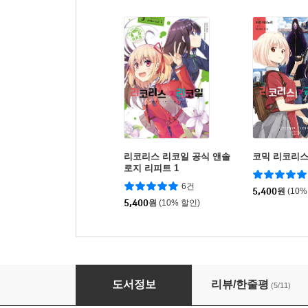
리코리스 리코일 공식 앤솔
코믹 리코리스
로지 리피트 1
6건
5,400
원
(10%
5,400
원
(10% 할인)
코믹 리코리스 리코일 3 더블특전판
도서정보
리뷰/한줄평
(5/11)