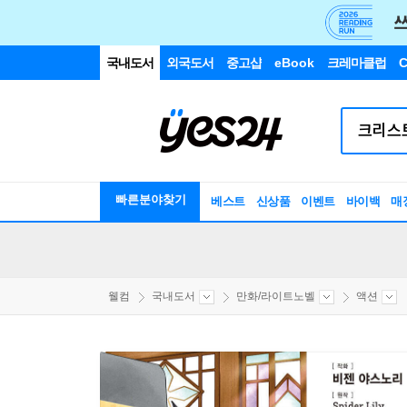
국내도서
외국도서
중고샵
eBook
크레마클럽
C
빠른분야찾기
베스트
신상품
이벤트
바이백
매
웰컴
국내도서
만화/라이트노벨
액션