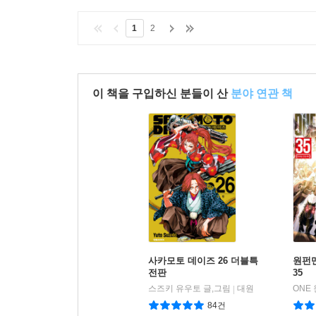
q*
1
2
이 책을 구입하신 분들이 산
분야 연관 책
사카모토 데이즈 26 더블특
원펀맨
전판
35
스즈키 유우토 글,그림
대원
|