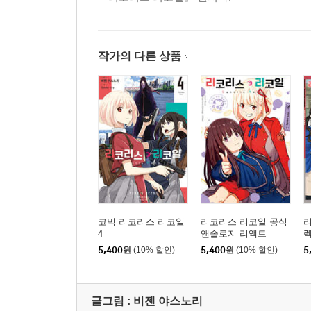
작가의 다른 상품
코믹 리코리스 리코일
리코리스 리코일 공식
4
앤솔로지 리액트
렉
5,400
원
(10% 할인)
5,400
원
(10% 할인)
5
글그림 :
비젠 야스노리