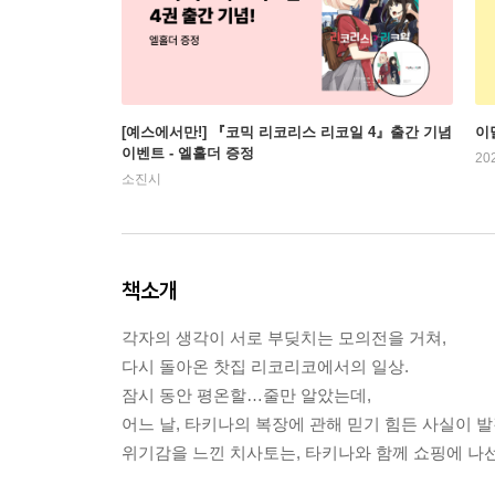
[예스에서만!] 『코믹 리코리스 리코일 4』출간 기념
이
이벤트 - 엘홀더 증정
20
소진시
책소개
각자의 생각이 서로 부딪치는 모의전을 거쳐,
다시 돌아온 찻집 리코리코에서의 일상.
잠시 동안 평온할…줄만 알았는데,
어느 날, 타키나의 복장에 관해 믿기 힘든 사실이 
위기감을 느낀 치사토는, 타키나와 함께 쇼핑에 나선