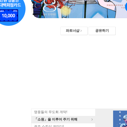
파트너샵
공유하기
영웅들의 무도회 개막!
「소원」을 이루어 주기 위해
걸즈 스킨십 코미디!