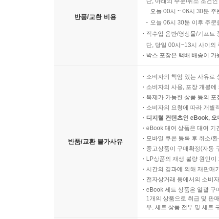
단, 아래의 주문/취소 조건인
오늘 00시 ~ 06시 30분 
반품/교환 비용
오늘 06시 30분 이후 주문
직수입 음반/영상물/기프트 
단, 당일 00시~13시 사이
박스 포장은 택배 배송이 가
소비자의 책임 있는 사유로 
소비자의 사용, 포장 개봉에 
복제가 가능한 상품 등의 포장을 
소비자의 요청에 따라 개별
디지털 컨텐츠인 eBook, 
eBook 대여 상품은 대여 기
모바일 쿠폰 등록 후 취소/환
반품/교환 불가사유
중고상품이 구매확정(자동 
LP상품의 재생 불량 원인이 기
시간의 경과에 의해 재판매가
전자상거래 등에서의 소비자
eBook 세트 상품은 일괄 
1개의 상품으로 취급 및 판매
우, 세트 상품 전부 및 세트