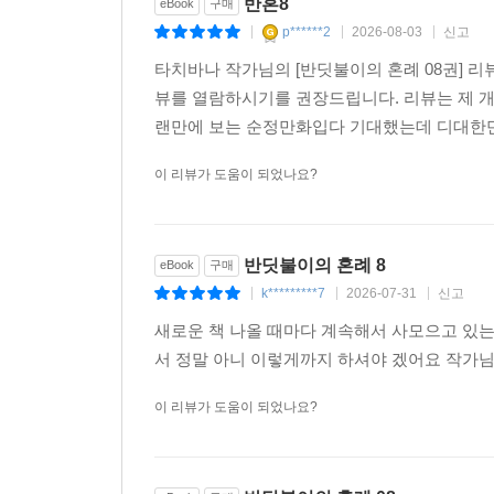
반혼8
eBook
구매
p******2
2026-08-03
신고
|
|
|
타치바나 작가님의 [반딧불이의 혼례 08권] 리
뷰를 열람하시기를 권장드립니다. 리뷰는 제 
랜만에 보는 순정만화입다 기대했는데 디대한만
이 리뷰가 도움이 되었나요?
반딧불이의 혼례 8
eBook
구매
k*********7
2026-07-31
신고
|
|
|
새로운 책 나올 때마다 계속해서 사모으고 있는
서 정말 아니 이렇게까지 하셔야 겠어요 작가님
이 리뷰가 도움이 되었나요?