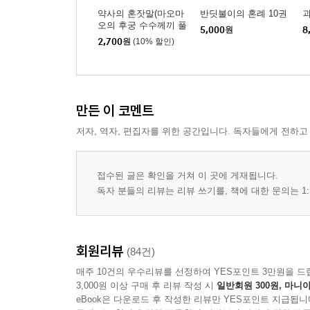
약사의 혼잣말(마오마
반딧불이의 혼례 10권
괴
오의 후궁 수수께끼 풀
5,000
원
8
이수첩) 21권
2,700
원
(10% 할인)
만든 이 코멘트
저자, 역자, 편집자를 위한 공간입니다. 독자들에게 전하고
접수된 글은 확인을 거쳐 이 곳에 게재됩니다.
독자 분들의 리뷰는 리뷰 쓰기를, 책에 대한 문의는 1:
회원리뷰
(84건)
매주 10건의 우수리뷰를 선정하여 YES포인트 3만원을 드
3,000원 이상 구매 후 리뷰 작성 시
일반회원 300원, 마니아
eBook은 다운로드 후 작성한 리뷰만 YES포인트 지급됩니