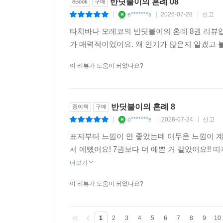
반딧불이의 혼례 08
eBook
구매
e*******s
2026-07-28
신고
|
|
|
타치바나 오레코의 반딧불이의 혼례 8권 리뷰입
가 매력적이었어요. 왜 인기가 많은지 알겠고 
이 리뷰가 도움이 되었나요?
반딧불이의 혼례 8
종이책
구매
o*******e
2026-07-24
신고
|
|
|
표지부터 느낌이 안 좋았는데 어두운 느낌이 계
서 예뻤어요! 7권보다 더 예쁜 거 같았어요!!
더보기
이 리뷰가 도움이 되었나요?
1
2
3
4
5
6
7
8
9
10