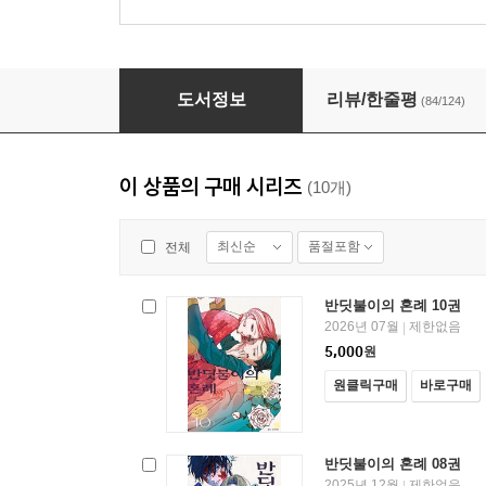
반딧불이의 혼례 08권
도서정보
리뷰/한줄평
(84/124)
이 상품의 구매 시리즈
(10개)
최신순
품절포함
전체
반딧불이의 혼례 10권
2026년 07월
제한없음
|
5,000
원
원클릭구매
바로구매
반딧불이의 혼례 08권
2025년 12월
제한없음
|