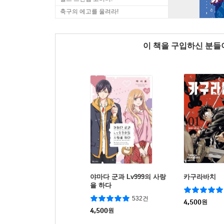
축구의 에고를 울려라!
이 책을 구입하신 분
야마다 군과 Lv999의 사랑
카구라바치
을 하다
532건
4,500
원
4,500
원