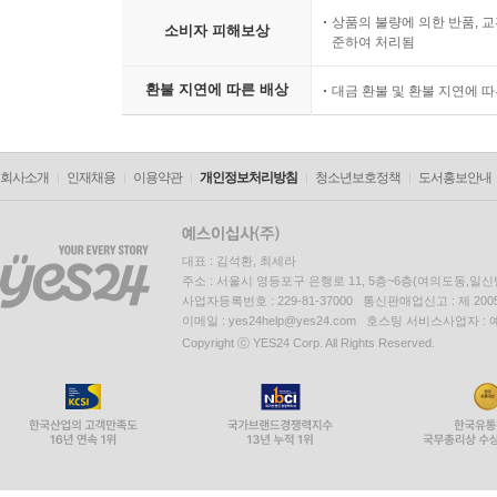
상품의 불량에 의한 반품, 교
소비자 피해보상
준하여 처리됨
환불 지연에 따른 배상
대금 환불 및 환불 지연에 
회사소개
인재채용
이용약관
개인정보처리방침
청소년보호정책
도서홍보안내
대표 : 김석환, 최세라
주소 : 서울시 영등포구 은행로 11, 5층~6층(여의도동,일신
사업자등록번호 : 229-81-37000 통신판매업신고 : 제 200
이메일 : yes24help@yes24.com 호스팅 서비스사업자 :
Copyright ⓒ YES24 Corp. All Rights Reserved.