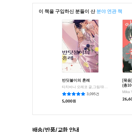
이 책을 구입하신 분들이 산
분야 연관 책
반딧불이의 혼례
[묶음
(총1
타치바나 오레코 글,그림/유유리 역
서울미디
|
Mika 
3,095건
26,6
5,000
원
배송/반품/교환 안내