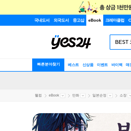
국내도서
외국도서
중고샵
eBook
크레마클럽
C
빠른분야찾기
베스트
신상품
이벤트
바이백
매
웰컴
eBook
만화
일본순정
소장