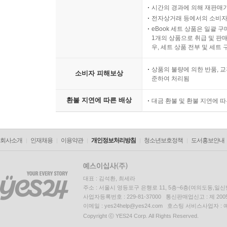
시간의 경과에 의해 재판매가
전자상거래 등에서의 소비자
eBook 세트 상품은 일괄 
1개의 상품으로 취급 및 판매
우, 세트 상품 전부 및 세트
상품의 불량에 의한 반품, 교
소비자 피해보상
준하여 처리됨
환불 지연에 따른 배상
대금 환불 및 환불 지연에 
회사소개
인재채용
이용약관
개인정보처리방침
청소년보호정책
도서홍보안내
대표 : 김석환, 최세라
주소 : 서울시 영등포구 은행로 11, 5층~6층(여의도동,일신
사업자등록번호 : 229-81-37000 통신판매업신고 : 제 200
이메일 : yes24help@yes24.com 호스팅 서비스사업자 :
Copyright ⓒ YES24 Corp. All Rights Reserved.