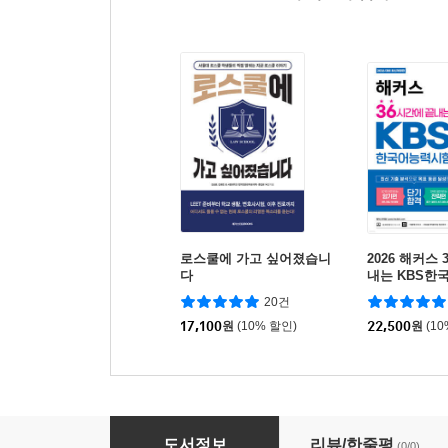
로스쿨에 가고 싶어졌습니
2026 해커스
다
내는 KBS한
(암기편+전략
20건
강
17,100
원
(10% 할인)
22,500
원
(1
맛집에서 만난 경제 수업
도서정보
리뷰/한줄평
(0/0)