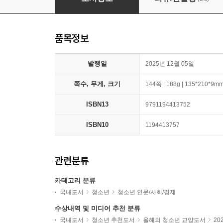
품목정보
발행일
2025년 12월 05일
쪽수, 무게, 크기
144쪽 | 188g | 135*210*9m
ISBN13
9791194413752
ISBN10
1194413757
관련분류
카테고리 분류
국내도서
청소년
청소년 인문/사회/경제
수상내역 및 미디어 추천 분류
국내도서
청소년 추천도서
올해의 청소년 교양도서
20