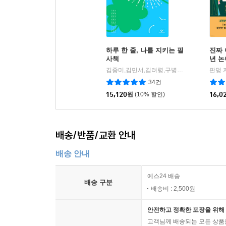
하루 한 줄, 나를 지키는 필
진짜 
사책
년 논
김중미,김민서,김려령,구병모,천선란,이희영,이현,백온유 공저
판덩 
34건
15,120
원
(10% 할인)
16,0
배송/반품/교환 안내
배송 안내
예스24 배송
배송 구분
배송비 : 2,500원
안전하고 정확한 포장을 위해 
고객님께 배송되는 모든 상품을