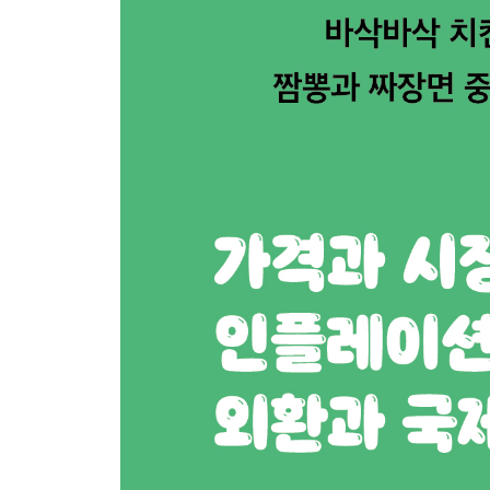
냄새나고 건강에 해로운 천덕꾸러기
소가 비싸지면 돼지를 대체재로
늘어나는 국민 소득, 널뛰는 돼지고깃값
삼겹살 인기에 불을 붙인 부루스타
수입해도 없어서 못 먹는 메뉴가 되다
냉면: 인플레이션 신호등이 된 여름 별미
한 그릇이 15원이던 시절
냉면 가격이 ○○를 출렁이게 한다고?
무시무시하게 높아지는 물가 뒤에는
사 먹는 사람이 늘어날수록 오른다
인플레이션은 나쁘기만 한 걸까
치킨: 실업이 준 희망의 먹거리
‘K-치킨’엔 쓰라린 역사가 있다
문어발 경영과 부패한 정치
빚더미에 추락한 한강의 기적