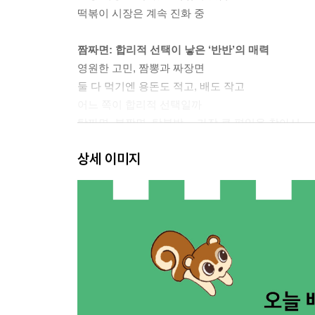
떡볶이 시장은 계속 진화 중
짬짜면: 합리적 선택이 낳은 ‘반반’의 매력
영원한 고민, 짬뽕과 짜장면
둘 다 먹기엔 용돈도 적고, 배도 작고
어느 쪽이 합리적 선택일까
탕짜면, 볶짬면, 탕볶밥… 가장 큰 편익을 찾아서
짬짜면이 점점 사라지고 있다?
상세 이미지
카레: 맛집도 꼼짝 못 하는 수요와 공급의 법칙
40년 전통 카레집이 문 닫은 사연
쌀 가격이 바꾼 일본의 식탁 풍경
대지진 공포와 늘어난 관광에 치솟은 수요
남아돌던 쌀의 행방은? 오히려 줄어든 공급
이웃 나라 ‘쌀 소동’이 주는 경고
삼겹살: 소고기의 대체재, 부루스타의 보완재