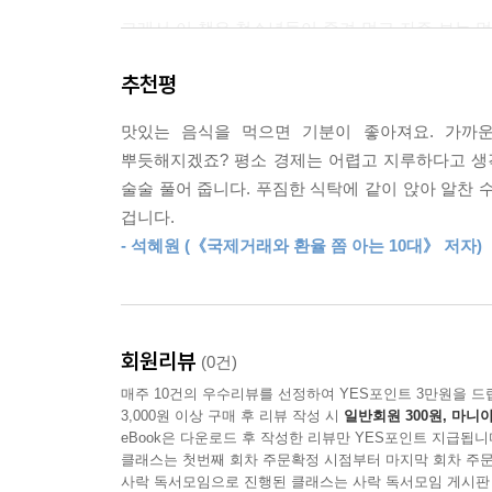
그래서 이 책은 청소년들이 즐겨 먹고 자주 보는 
시장의 종류와 재화·서비스를 설명하고, 40년 전
추천평
돕는다. 한 그릇에 15원이었던 여름 별미 냉면
소고기와 부루스타의 관계에서 대체재와 보완재를, 
맛있는 음식을 먹으면 기분이 좋아져요. 가까
뿌듯해지겠죠? 평소 경제는 어렵고 지루하다고 생
외국인들이 제일 좋아하는 음식으로 꼽은 K-치킨
술술 풀어 줍니다. 푸짐한 식탁에 같이 앉아 알찬 
나아가 한국 경제의 흑역사를 거울삼아 합리적 의사
겁니다.
중요한지 깨닫게 한다. 초밥·짬뽕·팟타이 등 거의 
- 석혜원 (《국제거래와 환율 쫌 아는 10대》 저자)
다루어, 최근 세계 경제의 기존 질서를 뒤흔든 변화
“떡볶이 사 먹게 14000원만 주세요”라고 해야 하
7000원, 소금빵은 한 덩이에 3000원인데 알
회원리뷰
(0건)
우크라이나산 밀가루의 ‘공급’이 감소하고 한국이 주
매주 10건의 우수리뷰를 선정하여 YES포인트 3만원을 드
오르는 ‘환율’도 수입품인 설탕과 버터의 가격을 
3,000원 이상 구매 후 리뷰 작성 시
일반회원 300원, 마니아
경제 상황이 갖는 의미를 정확히 파악해 술술 이해
eBook은 다운로드 후 작성한 리뷰만 YES포인트 지급됩니
주고, 멀기만 했던 경제를 지금 우리 곁의 현실로
클래스는 첫번째 회차 주문확정 시점부터 마지막 회차 주문
사락 독서모임으로 진행된 클래스는 사락 독서모임 게시판
있어 수업이 어렵게 느껴질 때마다 펼쳐 보는 든든한