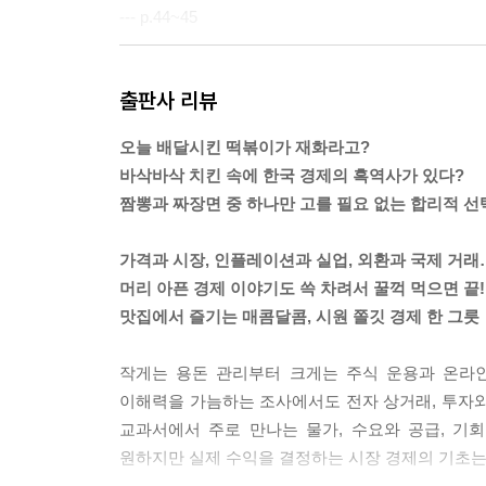
--- p.44~45
시장에서 상품의 가격은 수요 곡선과 공급 곡선이 
출판사 리뷰
지진을 걱정한 일본인들의 사재기와 갑자기 늘어난
런데 무더위로 인한 흉년과 일부 유통업자의 매점매
오늘 배달시킨 떡볶이가 재화라고?
이 심각한 수준으로 깨져 시장이 불안해진 겁니다. 
바삭바삭 치킨 속에 한국 경제의 흑역사가 있다?
구쳤고, 일본 쌀의 가격은 1년 전에 비해 두 배가 
짬뽕과 짜장면 중 하나만 고를 필요 없는 합리적 선
--- p.57~59
가격과 시장, 인플레이션과 실업, 외환과 국제 거래
통계를 보면 외환 위기 이후 몇 년 동안 새로 문을 
머리 아픈 경제 이야기도 쓱 차려서 꿀꺽 먹으면 끝!
름에 튀기면 되니까 요리 솜씨가 뛰어나지 않아도 
맛집에서 즐기는 매콤달콤, 시원 쫄깃 경제 한 그릇
받은 퇴직금으로 적은 자본을 들여 장사하기 좋았
닭고기를 먹으려는 수요가 늘어난 것 또한 배경이
작게는 용돈 관리부터 크게는 주식 운용과 온라인
어요. 경쟁에서 성공한 가게들은 분점을 내며 치킨 
이해력을 가늠하는 조사에서도 전자 상거래, 투자와
교과서에서 주로 만나는 물가, 수요와 공급, 기
--- p.108
원하지만 실제 수익을 결정하는 시장 경제의 기초는