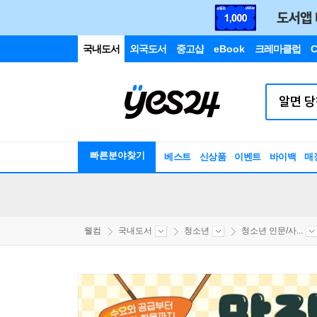
국내도서
외국도서
중고샵
eBook
크레마클럽
C
빠른분야찾기
베스트
신상품
이벤트
바이백
매
웰컴
국내도서
청소년
청소년 인문/사...