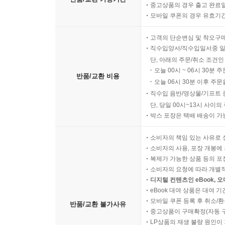
중고상품의 경우 출고 완료일
모바일 쿠폰의 경우 유효기간(
고객의 단순변심 및 착오구
직수입양서/직수입일서중 일
단, 아래의 주문/취소 조건인
오늘 00시 ~ 06시 30분 
반품/교환 비용
오늘 06시 30분 이후 주문
직수입 음반/영상물/기프트 
단, 당일 00시~13시 사이
박스 포장은 택배 배송이 가
소비자의 책임 있는 사유로 
소비자의 사용, 포장 개봉에 
복제가 가능한 상품 등의 포장을 
소비자의 요청에 따라 개별
디지털 컨텐츠인 eBook, 
eBook 대여 상품은 대여 기
모바일 쿠폰 등록 후 취소/환
반품/교환 불가사유
중고상품이 구매확정(자동 
LP상품의 재생 불량 원인이 기