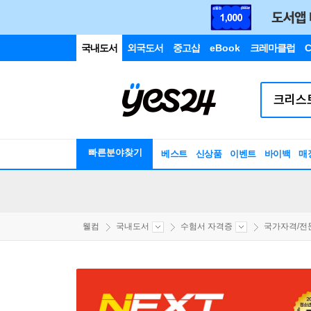
국내도서
외국도서
중고샵
eBook
크레마클럽
C
빠른분야찾기
베스트
신상품
이벤트
바이백
매
웰컴
국내도서
수험서 자격증
국가자격/전문