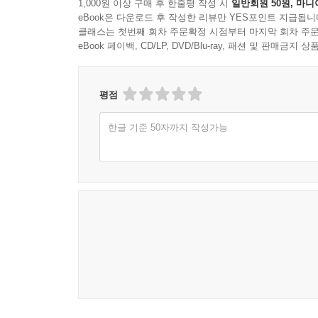
1,000원 이상 구매 후 한줄평 작성 시
일반회원 50원, 마니
eBook은 다운로드 후 작성한 리뷰만 YES포인트 지급됩니
클래스는 첫번째 회차 주문확정 시점부터 마지막 회차 주문
eBook 페이백, CD/LP, DVD/Blu-ray, 패션 및 판매금
평점
한글 기준 50자까지 작성가능