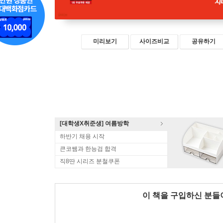
미리보기
사이즈비교
공유하기
[대학생X취준생] 여름방학
하반기 채용 시작
큰코쌤과 한능검 합격
직8딴 시리즈 분철쿠폰
이 책을 구입하신 분