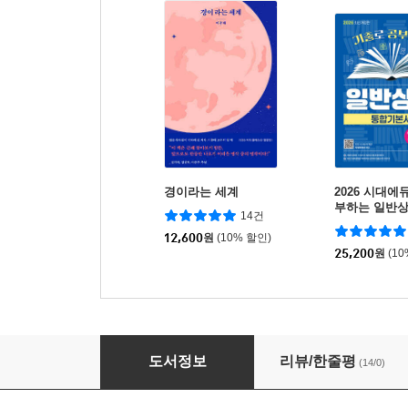
경이라는 세계
2026 시대에
부하는 일반
14건
서
12,600
원
(10% 할인)
25,200
원
(1
2026 시대에듀 청소년지도사 2·3급 한권으로 
도서정보
리뷰/한줄평
(14/0)