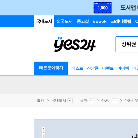
국내도서
외국도서
중고샵
eBook
크레마클럽
C
빠른분야찾기
베스트
신상품
이벤트
바이백
매
웰컴
국내도서
유아
4-6세
4-6세 우