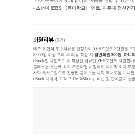
“아이 눈높이에 맞게 엄마의 마음을 전할 수 있는 
세상의 모든 엄마 마음을 대변하는 그림책 편지
- 조선미 (EBS 〈육아학교〉 멘토, 아주대 정신건
아이가 태어나 처음으로 관계를 맺는 사람은 부모
영향을 끼칩니다. 부모에게서 따뜻한 보살핌을 
수많은 연구 결과가 뒷받침해 주고 있습니다. 어느 설
회원리뷰
(0건)
‘잘했어’ 같은 말이라고 합니다. 그런데 아이에게
매주 10건의 우수리뷰를 선정하여 YES포인트 3만원을 드
반복과 힘겨루기에 가까운 아이와의 소통으로 엄마를 
3,000원 이상 구매 후 리뷰 작성 시
일반회원 300원, 마니아
야단치는 말을 훨씬 자주하게 되지요. 엄마는 나름
eBook은 다운로드 후 작성한 리뷰만 YES포인트 지급됩니
클래스는 첫번째 회차 주문확정 시점부터 마지막 회차 주문
사락 독서모임으로 진행된 클래스는 사락 독서모임 게시판
《엄마 마음 그림책》은 육아에 지친 엄마에게는
eBook 페이백, CD/LP, DVD/Blu-ray, 패션 및 판매금
속마음을 전하기 위해 만들어졌습니다. 앞서 출간
6~10권에는 이제 막 자신들만의 사회에 첫발을 내
바람을, 16~20권에는 성장하는 아이를 든든하게 
가치를 담았습니다. 자신이 얼마나 반짝반짝 빛나
것입니다. 《엄마 마음 그림책》은 엄마가 먼저 읽고
굳이 설명을 덧붙이지 않더라도, 엄마와 아이 모두 