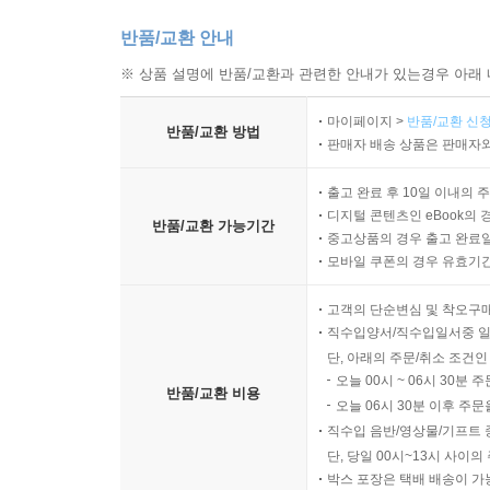
반품/교환 안내
※ 상품 설명에 반품/교환과 관련한 안내가 있는경우 아래 
마이페이지 >
반품/교환 신청
반품/교환 방법
판매자 배송 상품은 판매자와
출고 완료 후 10일 이내의 
디지털 콘텐츠인 eBook의 
반품/교환 가능기간
중고상품의 경우 출고 완료일
모바일 쿠폰의 경우 유효기간(
고객의 단순변심 및 착오구
직수입양서/직수입일서중 일
단, 아래의 주문/취소 조건인
오늘 00시 ~ 06시 30분 
반품/교환 비용
오늘 06시 30분 이후 주문
직수입 음반/영상물/기프트 
단, 당일 00시~13시 사이
박스 포장은 택배 배송이 가