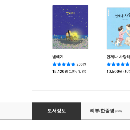
별에게
언제나 사랑
206건
15,120
원
(10% 할인)
13,500
원
(10
네가 자랑스러워
도서정보
리뷰/한줄평
(0/0)