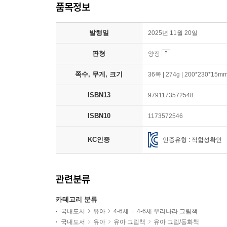
품목정보
발행일
2025년 11월 20일
판형
양장
쪽수, 무게, 크기
36쪽 | 274g | 200*230*15m
ISBN13
9791173572548
ISBN10
1173572546
KC인증
인증유형 : 적합성확인
관련분류
카테고리 분류
국내도서
유아
4-6세
4-6세 우리나라 그림책
국내도서
유아
유아 그림책
유아 그림/동화책