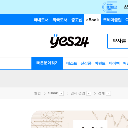
국내도서
외국도서
중고샵
eBook
크레마클럽
C
빠른분야찾기
베스트
신상품
이벤트
바이백
매
웰컴
eBook
경제 경영
경제