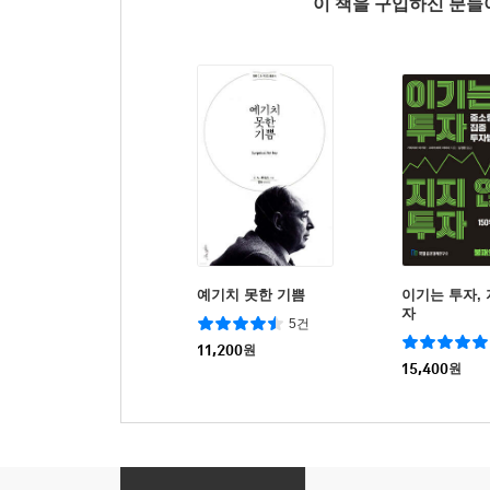
이 책을 구입하신 분
예기치 못한 기쁨
이기는 투자, 
자
5건
11,200
원
15,400
원
사이클