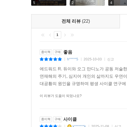
5
2
4
마크 트웨인의 말처럼 “역사는 그대로 반복되지 
만연한 시대일수록, 우리는 반복되는 패턴 속에서 방
전체 리뷰
(22)
미래를 예측할 수 있다”고 말한다. 하워드 막스 역
《사이클》은 수많은 데이터와 도표를 통해 우리가 
1
주변의 사이클들을 소개하고 우리가 어떤 영향을 받
4장에서는 우리 몸의 혈압과 혈류, 뇌파의 사이클
좋음
종이책
구매
행복하고, 어느 날은 너무나 우울할까?” “창의성에
h*****5
2025-10-03
신고
|
|
|
따라 움직이는 우리 몸과 마음). 6장에서는 프랑
에드워드 R. 듀이와 오그 만디노가 공동 저술한 
보여준다(6장 군중이 만드는 사이클).
연재해의 주기, 심지어 개인의 삶까지도 우연이
7장과 8장에서는 듀이가 몸 담았던 사이클연구재
대공황의 원인을 규명하며 평생 사이클 연구에 
곡물 수확과 제조업 생산이 일정한 리듬으로 반복되
물가의 흐름이 인플레이션과 디플레이션이 단순한
이 리뷰가 도움이 되었나요?
물가는 어떻게 움직이는가). 9장에서는 주가와 
월스트리트를 지배하는 사이클). 11장에서는 제국의
되풀이된다). 그리고 자연과 우주의 사이클을 다루는 
사이클
종이책
구매
것들이 우리가 살아가고 있는 사회와 긴밀히 연결되
k*******k
2025-11-08
신고
|
|
|