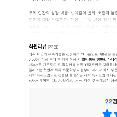
우리 인간의 심장 박동수, 계절의 변화, 호황과 불
주기를 따라 반복된다. 듀이는 수십 년에 걸친 연
월스트리트, 우주, 인간에게도 사이클이 존재하는
식물학, 천문학, 경제학 등 다양한 분야에서 반복
이 책은 생물학적 · 지질학적 · 사회적 주기 사이
회원리뷰
과학적 근거를 제시하고 있다. 이 사이클들은 우리
(22건)
운전자가 ‘눈을 감은’ 상태로 후진 주행을 하면서 
매주 10건의 우수리뷰를 선정하여 YES포인트 3만원을 드
3,000원 이상 구매 후 리뷰 작성 시
일반회원 300원, 마니아
있다는 것을 깨닫는다면 어떨까? 만약 그 도로에 
eBook은 다운로드 후 작성한 리뷰만 YES포인트 지급됩니
구부러질지 운전자가 얼마든지 예측할 수 있다면? 정
클래스는 첫번째 회차 주문확정 시점부터 마지막 회차 주문
사이클은 이러한 반복의 질서를 인식하고, 그 안에서
사락 독서모임으로 진행된 클래스는 사락 독서모임 게시판
이 책은, 보이는 것 너머 숨겨진 세상의 구조를 읽는
eBook 페이백, CD/LP, DVD/Blu-ray, 패션 및 판매금
22
명
대공황 이후 수십 년 간의 연구 끝에 완성된 주기론
반복되는 세상의 본질을 꿰뚫는 단 한 권의 책!