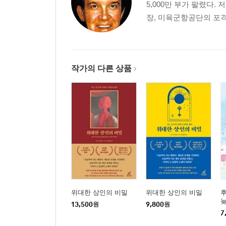
5,000만 부가 팔렸다
장, 미육군항공단의 포격수
작가의 다른 상품
위대한 상인의 비밀
위대한 상인의 비밀
후
늦
13,500
원
9,800
원
일
7