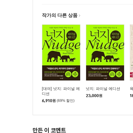
작가의 다른 상품
[대여] 넛지: 파이널 에
넛지: 파이널 에디션
디션
23,000
원
1
6,910
원
(69% 할인)
만든 이 코멘트