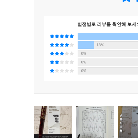
《사이클》은 1929년 대공황이라는 인류 최대의 
원인을 밝히라는 임무를 맡긴다. 듀이는 수십 년간의 
주기를 가지고 반복된다는 것.
별점별로 리뷰를 확인해 보세
대공황의 충격 속에서 태어난 사이클 이론은, 경
사실을 밝혀냈다. 인간 사회가 겪는 반복과 변동의
거대한 프레임으로 응축되었고, 그 결정체는 1971
18%
출간된《사이클》은 단순한 경제 분석을 넘어 세계
0%
활용되었다.
0%
그리고 인플레이션과 부채 위기, 지정학적 불안이 겹
0%
배웠고, 무엇을 잊었는가?” 《사이클》은 이 질문을
과거를 이해하는 것은 단순한 역사 공부가 아니라,
철학이나 과거의 데이터를 담은 책이 아니라는 사실
전한다. 세상의 본질을 꿰뚫고 싶다면 데이터와 객관
시장에는 파동이 있고, 시대에는 흐름이 있으며, 산
불확실한 미래를 알고 싶다면, ‘사이클’을 읽어라!