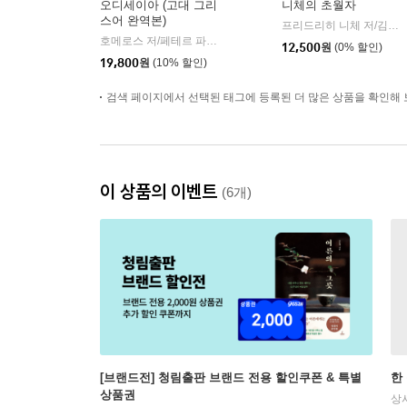
오디세이아 (고대 그리
니체의 초월자
스어 완역본)
프리드리히 니체 저/김철 편역
호메로스 저/페테르 파울 루벤스 그림/박문재 역
현대지성
|
12,500
원
(0% 할인)
19,800
원
(10% 할인)
검색 페이지에서 선택된 태그에 등록된 더 많은 상품을 확인해 
이 상품의 이벤트
(6개)
[브랜드전] 청림출판 브랜드 전용 할인쿠폰 & 특별
한
상품권
상