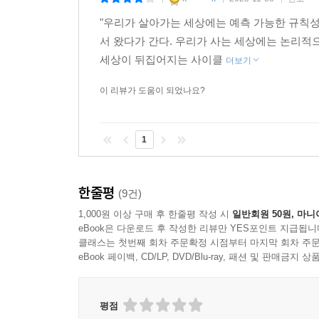
올까??/12장 ?우주에도 사이클이 존재한다). 이
미래를 읽는 새로운 프레임을 제시하고 있다.
"우리가 살아가는 세상에는 예측 가능한 규칙성
불확실성의 시대일수록, 반복되는 구조를 이해하는
서 왔다가 간다. 우리가 사는 세상에는 논리적
포착하며, 리스크를 피하는 법을 알려주는 지적 
세상이 뒤집어지는 사이클
더보기
읽어라. 세상을 바라보는 관점을 바꾸고 싶은 사람
이 리뷰가 도움이 되었나요?
방향을 찾고자 하는 사람들에게 강력 추천하는 바이
1
한줄평
(9건)
1,000원 이상 구매 후 한줄평 작성 시
일반회원 50원, 마니
eBook은 다운로드 후 작성한 리뷰만 YES포인트 지급됩니
클래스는 첫번째 회차 주문확정 시점부터 마지막 회차 주문
eBook 페이백, CD/LP, DVD/Blu-ray, 패션 및 판매금
평점