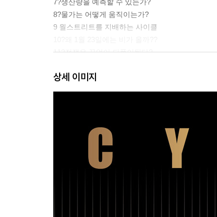
7?생산량을 예측할 수 있는가?
8?물가는 어떻게 움직이는가?
9 월스트리트를 지배하는 사이클
10?왜 1월 23일에는 비가 올까??
11?전쟁은 끝없이 되풀이된다?
12?우주에도 사이클이 존재한다?
상세 이미지
13?궁극적인 단서를 발견하다?
14?우리가 해야 할 긴급한 질문?
감사의 말?
그림 목록?