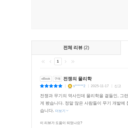
추천사
“고대로부터 전쟁과 과학은 한쪽이 다른 한쪽을 밀
배리 파커는 이 멋진 책을 통해 고대 이집트의 
이용해왔는지를 흥미롭게 보여준다. 이 책은 전쟁의
_벤저민 긴스버그(존스 홉킨스 대학 정치학과 번스타
전체 리뷰
(2)
1
“생기 넘치는 역사책. 저자 배리 파커의 능력이 복
“고대부터 현대까지 이해하기 쉽게 풀어낸 전쟁과 
전쟁의 물리학
eBook
구매
s******2
2025-11-17
신고
|
|
|
전쟁과 무기의 역사인데 물리학을 곁들인, 그런
게 봤습니다. 정말 많은 사람들이 무기 개발에
습니다.
더보기
이 리뷰가 도움이 되었나요?