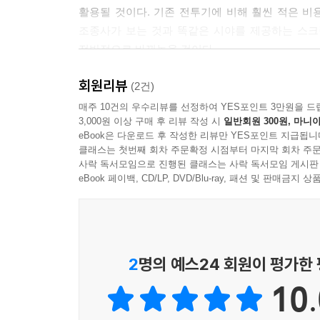
었다. (중략) 그러나 얼마 지나지 않아 양측의 
활용될 것이다. 기존 전투기에 비해 훨씬 적은 비
어는 상대방 비행기의 프로펠러를 향해 돌을 던지기
조종사가 보는 것과 똑같은 시야를 제공하는 스크
--- p.318-319
전반적으로 바꿔놓을 것이다.
가까운 미래에는 전자폭탄(e-bomb)이 실제
원자폭탄이 개발된 뒤 전쟁의 양상은 극적으로 달라
회원리뷰
무력화시킨다. 컴퓨터나 통신장비는 물론이고 자
(2건)
보다 수천 배나 강력하다. 둘째, 대륙간 미사일 개
폭약을 폭발시키면 큰 자기장이 발생한다는 과학적
매주 10건의 우수리뷰를 선정하여 YES포인트 3만원을 드
됐다. 마지막으로 첨단 전자장치, 레이저, 위성 등
3,000원 이상 구매 후 리뷰 작성 시
일반회원 300원, 마니아
eBook은 다운로드 후 작성한 리뷰만 YES포인트 지급됩니
전쟁과 무기, 과학과 역사에 관심 있는 모든 독자들
--- p.474
클래스는 첫번째 회차 주문확정 시점부터 마지막 회차 주문
사락 독서모임으로 진행된 클래스는 사락 독서모임 게시판
중세 시대 화약과 대포의 등장이 전쟁의 성격을 
eBook 페이백, CD/LP, DVD/Blu-ray, 패션 및 판매금
대학살에서 극적으로 탈출한 물리학의 대가들이 
본질을 완전히 뒤바꾸어 놓는 계기가 되었다. 보이지
《전쟁의 물리학》은 고대 전쟁의 화살에서부터 현
펼쳐 보인다. 레오나르도 다빈치, 갈릴레이, 뉴턴
2
명의 예스24 회원이 평가한
과거의 유명한 전쟁과 당시 사용했던 무기, 더불어 
10.
특히 20세기와 21세기에 들어서면서 군사적인 
기술의 발전으로 이어졌음을 보여준다. 무기와 전쟁,