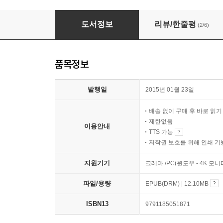
전쟁의 물리학
도서정보
리뷰/한줄평
(2/6)
품목정보
발행일
2015년 01월 23일
배송 없이 구매 후 바로 읽
제한없음
이용안내
TTS 가능
저작권 보호를 위해 인쇄 기
지원기기
크레마 /PC(윈도우 - 4K 모
파일/용량
EPUB(DRM) | 12.10MB
ISBN13
9791185051871