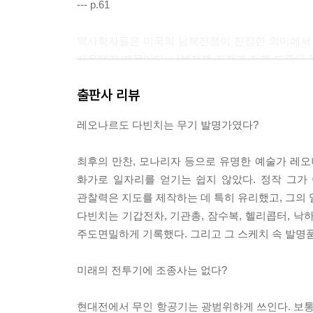
--- p.61
17장 원자폭탄
시작/아인슈타인의 역할/이탈리아 연구진의 새로운
역사학자들은 미국의 남북전쟁이 진정한 의미에서 
편지/전쟁의 시작/한편 영국에서는/하이젠베르크와
사용됐기 때문이다. 남북전쟁 직전과 전쟁 도중에 
원자폭탄을 투하하기로 결정하다
서 무기가 많이 생산됐으나, 실제로 전쟁에서 쓰인
출판사 리뷰
또한 이 기간 동안 물리학과 다른 과학이 크게 발전해
18장 수소폭탄: 대룍간 미사일, 레이저, 그리고 미래
--- p.218
수소폭탄/울람-텔러의 발견/최초의 시험: 마이크
레오나르도 다빈치는 무기 발명가였다?
인공위성과 드론/미래의 전쟁 무기
영화나 드라마를 보면, 권총이 흔들리지 않도록 두 
최후의 만찬, 모나리자 등으로 유명한 예술가 레오
렇게 되는 이유는 반동의 힘이 권총의 총열을 따라 
각주 | 참고 문헌 | 찾아보기
화가로 일자리를 얻기는 쉽지 않았다. 정작 그가
이다. 반동의 힘은 지레가 되는 팔과 수직을 이루기
관찰력은 지도를 제작하는 데 특히 유리했고, 그의
--- p.262
다빈치는 기갑전차, 기관총, 잠수복, 헬리콥터, 낙
주도면밀하게 기록했다. 그리고 그 스케치 속 발명
라이트 형제가 인류 최초로 동력 비행기를 타고 비
역할을 했다. 관측과 정찰 역할을 초월해 비행기는 전
미래의 전투기에 조종사는 없다?
ons) 전투에서 영국군은 독일군에게 공격당하는 
을 살폈다. 놀랍게도 독일군은 영국군을 포위하려 하
현대전에서 무인 항공기는 광범위하게 쓰인다. 보통 