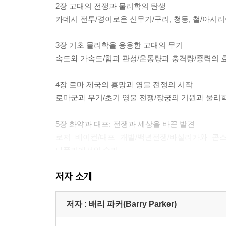
2장 고대의 전쟁과 물리학의 탄생
카데시 전투/경이로운 신무기/구리, 청동, 철/아
3장 기초 물리학을 응용한 고대의 무기
속도와 가속도/힘과 관성/운동량과 충격량/중력의 
4장 로마 제국의 흥망과 영불 전쟁의 시작
로마군과 무기/초기 영불 전쟁/장궁의 기원과 물리
5장 화약과 대포: 전쟁과 세상을 바꾼 발견
로저 베이컨/대포 개발/백년전쟁/바실리카와 콘
나폴리에서의 승리
저자 소개
6장 시대를 앞서간 세 사람 다빈치, 타르탈리아, 
다빈치와 물리학/다빈치의 군사적 발명품/전쟁에 
저자 : 배리 파커(Barry Parker)
7장 초기 총에서 대량 파괴까지