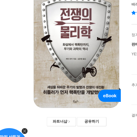
배
정
판
Y
추
결
파트너샵
공유하기