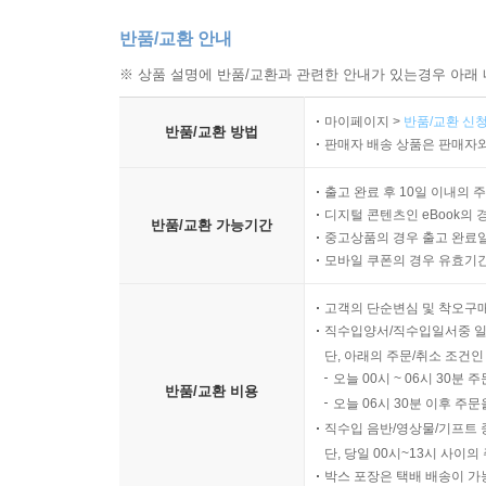
반품/교환 안내
※ 상품 설명에 반품/교환과 관련한 안내가 있는경우 아래 
마이페이지 >
반품/교환 신청
반품/교환 방법
판매자 배송 상품은 판매자와
출고 완료 후 10일 이내의 
디지털 콘텐츠인 eBook의 
반품/교환 가능기간
중고상품의 경우 출고 완료일
모바일 쿠폰의 경우 유효기간(
고객의 단순변심 및 착오구
직수입양서/직수입일서중 일
단, 아래의 주문/취소 조건인
오늘 00시 ~ 06시 30분 
반품/교환 비용
오늘 06시 30분 이후 주문
직수입 음반/영상물/기프트 
단, 당일 00시~13시 사이
박스 포장은 택배 배송이 가