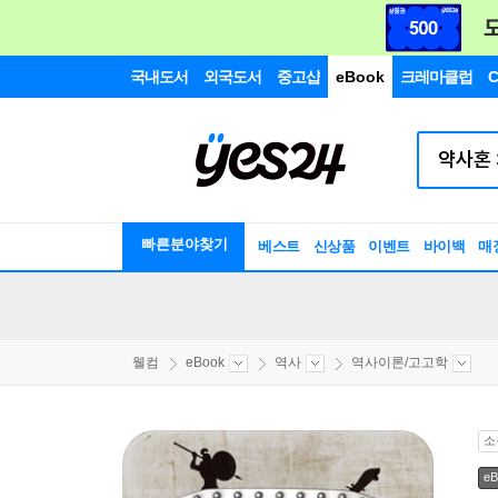
국내도서
외국도서
중고샵
eBook
크레마클럽
C
빠른분야찾기
베스트
신상품
이벤트
바이백
매
웰컴
eBook
역사
역사이론/고고학
소
eB