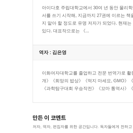
총의 전쟁/해전/영국의 헨리 8세/윌리엄 길버트/경도
아이다호 주립대학교에서 30여 년 동안 물리학
서를 쓰기 시작해, 지금까지 27권에 이르는 
8장 산업혁명의 충격
지 맡아 할 정도로 유명 저자가 되었다. 현재
프랑스 혁명/영국의 산업혁명/제임스 와트와 증기
있다. 대표작으로는 《...
물리학과 산업혁명
9장 나폴레옹의 무기와 물리학의 새로운 발전
역자 : 김은영
프랑스 혁명/장 바티스트 바케트 드 그리보발/나폴
10장 미국 남북전쟁
이화여자대학교를 졸업하고 전문 번역가로 활동
격발 뇌관의 개발/미니에 탄환/라이플과 대포의 
개》《희망의 밥상》《먹지 마세요, GMO》
어뢰!”/잠수함/열기구
《과학탐구대회 우승작전》《꼬마 통역사》《숙
11장 총알은 어디로 갔나?: 총알과 대포알의 탄도학
강내 탄도학/반동/전이 탄도학과 충격 음파/강외 탄
만든 이 코멘트
저자, 역자, 편집자를 위한 공간입니다. 독자들에게 전하고
12장 저것 좀 봐! 하늘을 날아! 공기역학과 최초의 