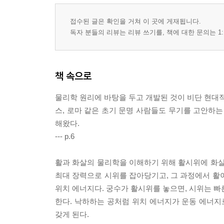
비행기로 이어진 발견/라이트 형제/비행기를 날게 
접수된 글은 확인을 거쳐 이 곳에 게재됩니다.
이용된 비행기
독자 분들의 리뷰는 리뷰 쓰기를, 책에 대한 문의는 1:
13장 기관총 전쟁: 제1차 세계대전
기관총 개발/그 밖의 무기들/전쟁은 어떻게 시작됐나
책 속으로
14장 보이지 않는 광선: 무전기와 레이더의 개발
물리학 원리에 바탕을 두고 개발된 것이 비단 현대적
전자기파 발생과 감지/전자기 스펙트럼/무선 전파/
스, 로마 같은 초기 문명 사람들도 무기를 고안하는
해왔다.
15장 수중 음파탐지기와 잠수함
--- p.6
아르키메데스의 원리/잠수함의 물리학/프로펠러를 
세계대전의 잠수함
활과 화살의 물리학을 이해하기 위해 활시위에 화살
최대 장력으로 시위를 잡아당기고, 그 과정에서 활
16장 제2차 세계대전
위치 에너지다. 궁수가 활시위를 놓으면, 시위는 빠
전쟁 시작/전쟁 준비/프랑스 전투와 됭케르크/레
한다. 낙하하는 공처럼 위치 에너지가 운동 에너지
무기들과 소형 화기들/컴퓨터와 정보전
갖게 된다.