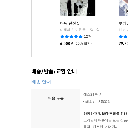
타워 던전 5
루리 
니헤이 츠토무 글,그림
학산문화사
|
12건
6,300
원
(10% 할인)
29,7
배송/반품/교환 안내
배송 안내
예스24 배송
배송 구분
배송비 : 2,500원
안전하고 정확한 포장을 위해 
고객님께 배송되는 모든 상품을