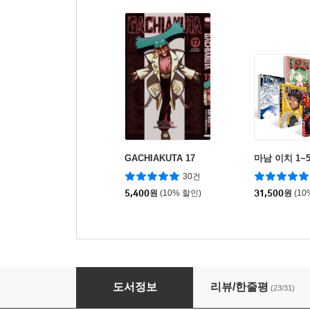
GACHIAKUTA 17
마남 이치 1~
30건
5,400
원
(10% 할인)
31,500
원
(10
고깔모자의 아틀리에 14
도서정보
리뷰/한줄평
(23/31)