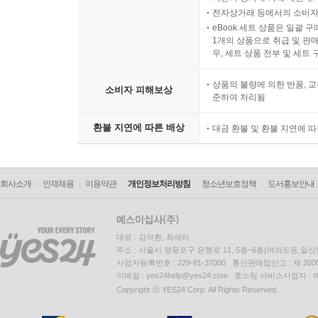
LP상품의 재생 불량 원인이 기
시간의 경과에 의해 재판매가
전자상거래 등에서의 소비자
eBook 세트 상품은 일괄 
1개의 상품으로 취급 및 판매
우, 세트 상품 전부 및 세트
상품의 불량에 의한 반품, 교
소비자 피해보상
준하여 처리됨
환불 지연에 따른 배상
대금 환불 및 환불 지연에 
회사소개
인재채용
이용약관
개인정보처리방침
청소년보호정책
도서홍보안내
대표 : 김석환, 최세라
주소 : 서울시 영등포구 은행로 11, 5층~6층(여의도동,일신
사업자등록번호 : 229-81-37000 통신판매업신고 : 제 200
이메일 : yes24help@yes24.com 호스팅 서비스사업자 :
Copyright ⓒ YES24 Corp. All Rights Reserved.