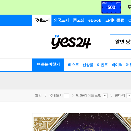
국내도서
외국도서
중고샵
eBook
크레마클럽
C
빠른분야찾기
베스트
신상품
이벤트
바이백
매
웰컴
국내도서
만화/라이트노벨
판타지