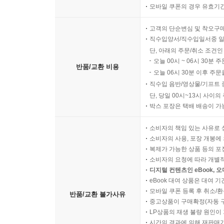
반품/교환 가능기간
중고상품의 경우 출고 완료일
모바일 쿠폰의 경우 유효기간(
고객의 단순변심 및 착오구
직수입양서/직수입일서중 일
단, 아래의 주문/취소 조건인
오늘 00시 ~ 06시 30분 
반품/교환 비용
오늘 06시 30분 이후 주문
직수입 음반/영상물/기프트 
단, 당일 00시~13시 사이
박스 포장은 택배 배송이 가
소비자의 책임 있는 사유로 
소비자의 사용, 포장 개봉에 
복제가 가능한 상품 등의 포장을 
소비자의 요청에 따라 개별
디지털 컨텐츠인 eBook, 
eBook 대여 상품은 대여 기
모바일 쿠폰 등록 후 취소/환
반품/교환 불가사유
중고상품이 구매확정(자동 