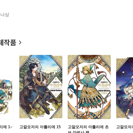
즈나상
체작품
에 1~
고깔모자의 아틀리에 15
고깔모자의 아틀리에 초
고깔모자의
보 마법사 팩