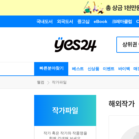
국내도서
외국도서
중고샵
eBook
크레마클럽
C
빠른분야찾기
베스트
신상품
이벤트
바이백
매
웰컴
작가파일
해외작가
작가파일
작가 혹은 작가와 작품명을
함께 검색해 보세요.