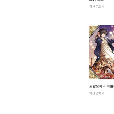
학산문화사
고깔모자의 아틀리
학산문화사