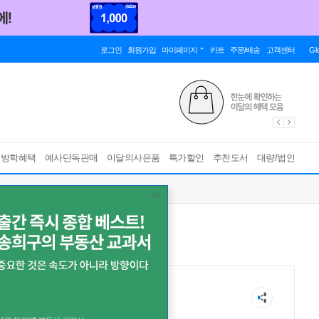
로그인
회원가입
마이페이지
카트
주문/배송
고객센터
Gl
름방학혜택
예사단독판매
이달의사은품
특가할인
추천도서
대량/법인
ま かもめ
白浜 鷗