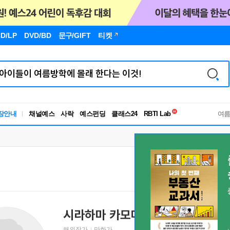
D/LP
DVD/BD
문구
/GIFT
티켓
독서유형검사
장안내
채널예스
사락
예스펀딩
클래스24
RBTI Lab
여
독서유형검사
시라하마 카모메
Kamome Shirahama
しらは
해외작가
만화가