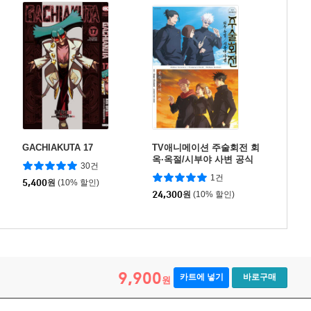
GACHIAKUTA 17
TV애니메이션 주술회전 회
옥·옥절/시부야 사변 공식
30건
가이드북
1건
5,400
원
(10% 할인)
24,300
원
(10% 할인)
9,900
카트에 넣기
바로구매
원