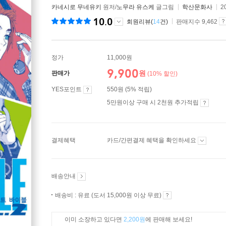
카네시로 무네유키
원저/
노무라 유스케
글그림
학산문화사
2
10.0
회원리뷰(
14
건)
판매지수 9,462
정가
11,000원
9,900
원
판매가
(10% 할인)
YES포인트
550원 (5% 적립)
5만원이상 구매 시 2천원 추가적립
결제혜택
카드/간편결제 혜택을 확인하세요
배송안내
배송비 : 유료 (도서 15,000원 이상 무료)
이미 소장하고 있다면
2,200원
에 판매해 보세요!