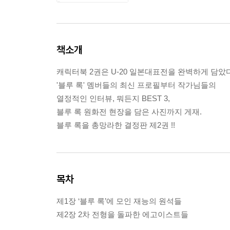
책소개
캐릭터북 2권은 U-20 일본대표전을 완벽하게 담았다
'블루 록' 멤버들의 최신 프로필부터 작가님들의
열정적인 인터뷰, 뭐든지 BEST 3,
블루 록 원화전 현장을 담은 사진까지 게재.
블루 록을 총망라한 결정판 제2권 !!
목차
제1장 ‘블루 록’에 모인 재능의 원석들
제2장 2차 전형을 돌파한 에고이스트들