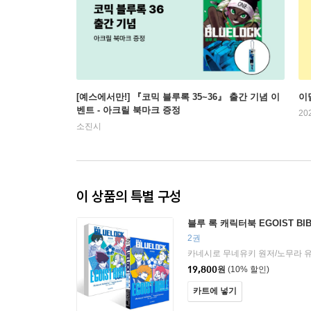
[예스에서만!] 『코믹 블루록 35~36』 출간 기념 이
이
벤트 - 아크릴 북마크 증정
20
소진시
이 상품의 특별 구성
블루 록 캐릭터북 EGOIST BIB
2권
카네시로 무네유키 원저/노무라 
19,800
원
(10% 할인)
카트에 넣기