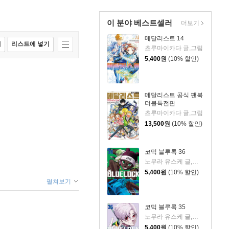
이 분야 베스트셀러
더보기
메달리스트 14
매
리스트에 넣기
츠루마이카다 글,그림
5,400
원
(10% 할인)
메달리스트 공식 팬북
더블특전판
츠루마이카다 글,그림
13,500
원
(10% 할인)
코믹 블루록 36
노무라 유스케 글,그림/카네시로 무네유키 원저
5,400
원
(10% 할인)
펼쳐보기
코믹 블루록 35
노무라 유스케 글,그림/카네시로 무네유키 원저
5,400
원
(10% 할인)