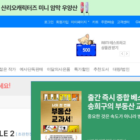
로그인
회원가입
마이페이지
카트
주문/배송
고객센터
Gl
젊은 작가
예사단독판매
이달의사은품
특가할인
추천도서
대량/법인
세요!
LE 2
[ 초판한정부록 : 오각형 PET 책갈피 (책과랩핑) ]