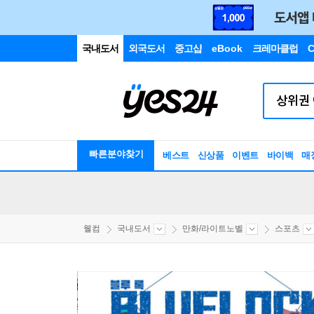
국내도서
외국도서
중고샵
eBook
크레마클럽
C
빠른분야찾기
베스트
신상품
이벤트
바이백
매
웰컴
국내도서
만화/라이트노벨
스포츠