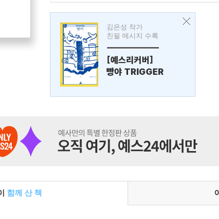
김은성 작가
친필 메시지 수록
---------------
[예스리커버]
빵야 TRIGGER
들이
함께 산 책