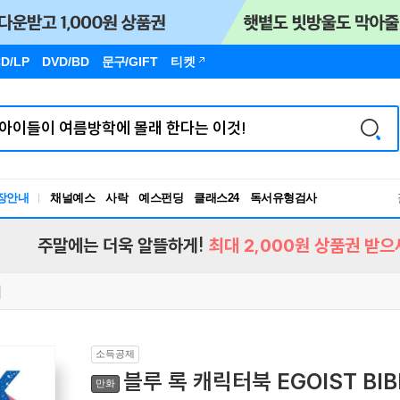
D/LP
DVD/BD
문구
/GIFT
티켓
독서유형검사
장안내
채널예스
사락
예스펀딩
클래스24
RBTI Lab
독서유형검사
주말에는 더욱 알뜰하게!
최대 2,000원 상품권 받으
소득공제
블루 록 캐릭터북 EGOIST BIB
만화