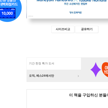
사이즈비교
공유하기
기간 한정 특가 도서
오직, 예스24에서만
이 책을 구입하신 분