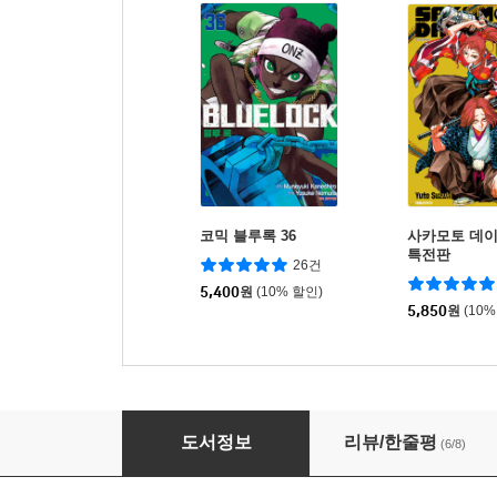
코믹 블루록 36
사카모토 데이
특전판
26건
5,400
원
(10% 할인)
5,850
원
(10%
블루 록 캐릭터북 EGOIST BIBLE 2
도서정보
리뷰/한줄평
(6/8)