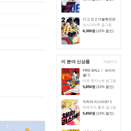
디그 잇 2 더블특전판
요시다마루 글그림
6,300
원
(10% 할인)
이 분야 신상품
더보기
FIRE BALL！ 파이어
볼! 1
타츠 유키노부 글그림
5,850
원
(10% 할인)
치하야 리스타트! 1
타케우치 홀로 글그림
5,850
원
(10% 할인)