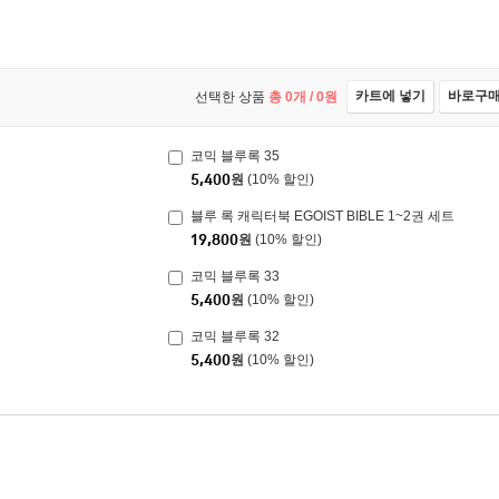
카트에 넣기
바로구
선택한 상품
총
0
개 /
0
원
코믹 블루록 35
5,400
원
(10% 할인)
블루 록 캐릭터북 EGOIST BIBLE 1~2권 세트
19,800
원
(10% 할인)
코믹 블루록 33
5,400
원
(10% 할인)
코믹 블루록 32
5,400
원
(10% 할인)