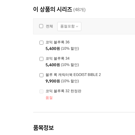
이 상품의 시리즈
(48개)
품절포함
전체
코믹 블루록 36
5,400
원
(10% 할인)
코믹 블루록 34
5,400
원
(10% 할인)
블루 록 캐릭터북 EGOIST BIBLE 2
9,900
원
(10% 할인)
코믹 블루록 32 한정판
품절
품목정보