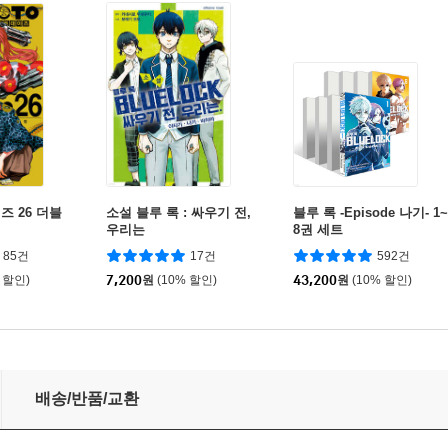
즈 26 더블
소설 블루 록 : 싸우기 전,
블루 록 -Episode 나기- 1~
우리는
8권 세트
85건
17건
592건
 할인)
7,200
원
(10% 할인)
43,200
원
(10% 할인)
배송/반품/교환