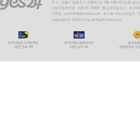
주소 : 서울시 영등포구 은행로 11, 5층~6층(여의도동,일신
사업자등록번호 : 229-81-37000 통신판매업신고 : 제 200
이메일 : yes24help@yes24.com 호스팅 서비스사업자 :
Copyright ⓒ YES24 Corp. All Rights Reserved.