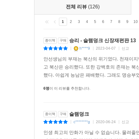
전체 리뷰
(126)
1
2
3
4
5
6
7
8
9
10
승리 - 슬램덩크 신장재편판 13
종이책
구매
h****9
2023-04-07
신고
|
|
|
안선생님의 부재는 북산의 위기였다. 천재이지
고 북산은 승리했다. 또한 강백호의 존재는 북
했다. 아쉽게 능남은 패배했다. 그래도 명승부였
6명
이 이 리뷰를 추천합니다.
슬램덩크
종이책
구매
c********g
2020-06-24
신고
|
|
|
인생 최고의 만화가 아닐 수 없습니다. 물려줄