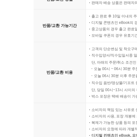
판매자 배송 상품은 판매자와
출고 완료 후 10일 이내의 
디지털 콘텐츠인 eBook의 
반품/교환 가능기간
중고상품의 경우 출고 완료일
모바일 쿠폰의 경우 유효기간(
고객의 단순변심 및 착오구
직수입양서/직수입일서중 일
단, 아래의 주문/취소 조건인
오늘 00시 ~ 06시 30분 
반품/교환 비용
오늘 06시 30분 이후 주문
직수입 음반/영상물/기프트 
단, 당일 00시~13시 사이
박스 포장은 택배 배송이 가
소비자의 책임 있는 사유로 
소비자의 사용, 포장 개봉에 
복제가 가능한 상품 등의 포장을 
소비자의 요청에 따라 개별
디지털 컨텐츠인 eBook, 