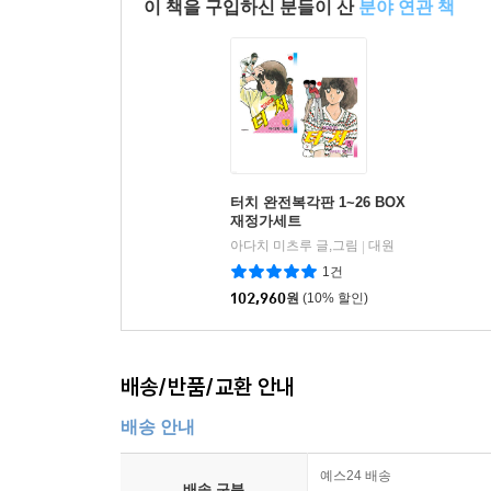
이 책을 구입하신 분들이 산
분야 연관 책
터치 완전복각판 1~26 BOX
재정가세트
아다치 미츠루 글,그림
대원
|
1건
102,960
원
(10% 할인)
배송/반품/교환 안내
배송 안내
예스24 배송
배송 구분