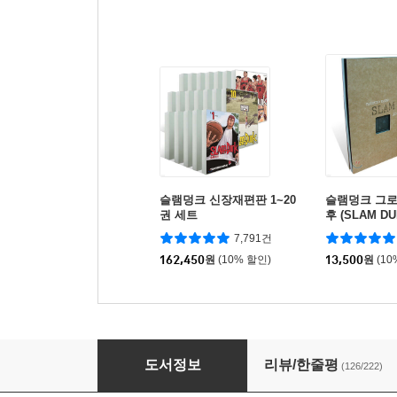
슬램덩크 신장재편판 1~20
슬램덩크 그로
권 세트
후 (SLAM DU
AFTER)
7,791건
162,450
원
(10% 할인)
13,500
원
(10
슬램덩크 신장재편판 13
도서정보
리뷰/한줄평
(126/222)