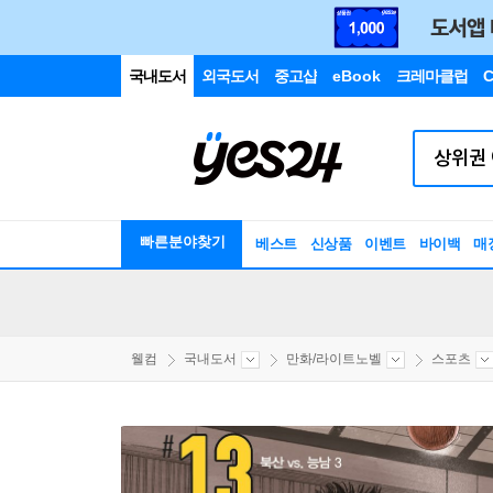
국내도서
외국도서
중고샵
eBook
크레마클럽
C
빠른분야찾기
베스트
신상품
이벤트
바이백
매
웰컴
국내도서
만화/라이트노벨
스포츠