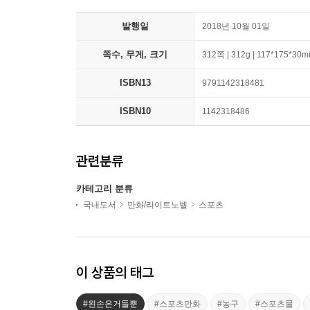
발행일
2018년 10월 01일
쪽수, 무게, 크기
312쪽 | 312g | 117*175*30
ISBN13
9791142318481
ISBN10
1142318486
관련분류
카테고리 분류
국내도서
만화/라이트노벨
스포츠
이 상품의 태그
#왼손은거들뿐
#스포츠만화
#농구
#스포츠물