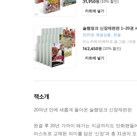
31,950
원
(10% 할인)
카트에 넣기
슬램덩크 신장재편판 1~20권 
전20권, 묶음상품 , 완결
이노우에 타케히코 글,그림
대원
|
162,450
원
(10% 할인)
카트에 넣기
책소개
20여년 만에 새롭게 돌아온 슬램덩크 신장재편판
완결 후 20년 가까이 돼가는 지금까지도 만화팬들
러스트로 교체된 의미를 담은 ‘신장’과 총 31권의 