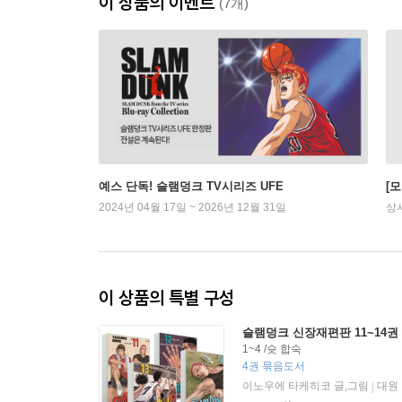
이 상품의 이벤트
(7개)
예스 단독! 슬램덩크 TV시리즈 UFE
[
2024년 04월 17일 ~ 2026년 12월 31일
상
이 상품의 특별 구성
슬램덩크 신장재편판 11~14권
1~4 /슛 합숙
4권 묶음도서
이노우에 타케히코 글,그림
대원
|