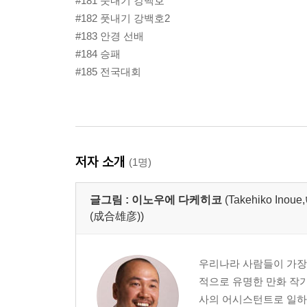
#181 풋내기 강백호
#182 풋내기 강백호2
#183 안경 선배
#184 승패
#185 전국대회
저자 소개
(1명)
글그림 :
이노우에 다케히코
(Takehiko 
(成合雄彦))
우리나라 사람들이 가장
적으로 유명한 만화 작가
사의 어시스턴트로 일하다