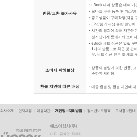
eBook 대여 상품은 대여 기
모바일 쿠폰 등록 후 취소/환
반품/교환 불가사유
중고상품이 구매확정(자동 
LP상품의 재생 불량 원인이 기
시간의 경과에 의해 재판매가
전자상거래 등에서의 소비자
eBook 세트 상품은 일괄 
1개의 상품으로 취급 및 판매
우, 세트 상품 전부 및 세트
상품의 불량에 의한 반품, 교
소비자 피해보상
준하여 처리됨
환불 지연에 따른 배상
대금 환불 및 환불 지연에 
회사소개
인재채용
이용약관
개인정보처리방침
청소년보호정책
도서홍보안내
대표 : 김석환, 최세라