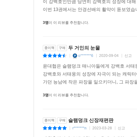
이 강백호인만큼 당연히 강백호의 성장에 대해
이번 13권에서는 안경선배의 활약이 돋보였습니다
3명
이 이 리뷰를 추천합니다.
두 거인의 눈물
종이책
구매
o*******6
2020-09-04
신고
|
|
|
윤대협은 슬램덩크 매니아들에게 강백호 서태웅
강백호와 서태웅의 성장에 자극이 되는 캐릭터이
가던 능남에 작은 파장을 일으키더니, 그 파장
3명
이 이 리뷰를 추천합니다.
슬램덩크 신장재편판
종이책
구매
r*******n
2023-03-28
신고
|
|
|