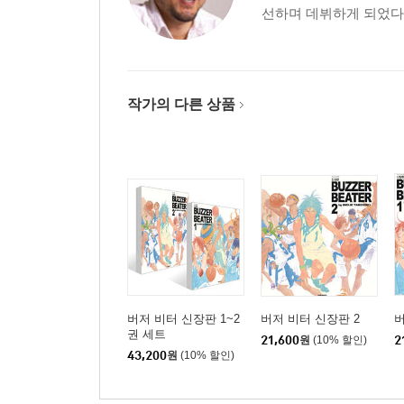
선하며 데뷔하게 되었다.
작가의 다른 상품
버저 비터 신장판 1~2
버저 비터 신장판 2
버
권 세트
21,600
원
(10% 할인)
2
43,200
원
(10% 할인)