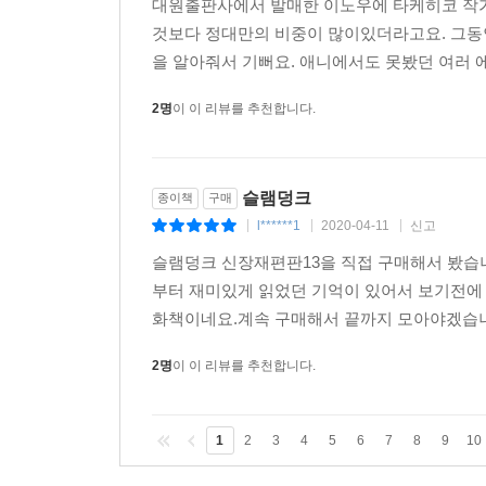
대원출판사에서 발매한 이노우에 타케히코 작가
것보다 정대만의 비중이 많이있더라고요. 그동
을 알아줘서 기뻐요. 애니에서도 못봤던 여러
2명
이 이 리뷰를 추천합니다.
슬램덩크
종이책
구매
l******1
2020-04-11
신고
|
|
|
슬램덩크 신장재편판13을 직접 구매해서 봤습니
부터 재미있게 읽었던 기억이 있어서 보기전에
화책이네요.계속 구매해서 끝까지 모아야겠습니다
2명
이 이 리뷰를 추천합니다.
1
2
3
4
5
6
7
8
9
10