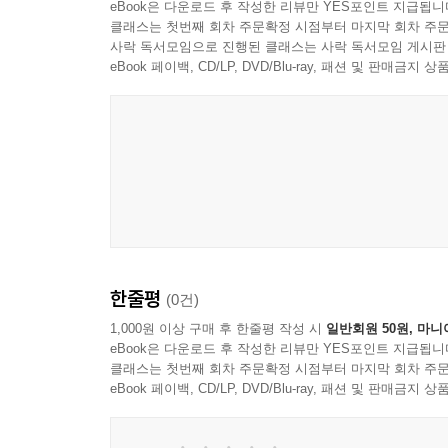
eBook은 다운로드 후 작성한 리뷰만 YES포인트 지급됩니
05 비정규직 문제의 근본 해법
클래스는 첫번째 회차 주문확정 시점부터 마지막 회차 주문
06 근로시간 단축과 생산성의 균형
사락 독서모임으로 진행된 클래스는 사락 독서모임 게시판
07 고용 안정과 유연성의 조화
eBook 페이백, CD/LP, DVD/Blu-ray, 패션 및 판매금
08 공공일자리보다 민간일자리 중심으로
09 이민정책, 인구절벽의 전략적 대응
10 교육혁신이 인재혁신이다
PART ６ 미래를 위한 투자, 어디에 집중할 것인가
01 인공지능과 빅데이터, 미래산업의 주력화
02 반도체 이후, 새로운 수출 동력은 무엇인가
한줄평
03 그린에너지와 탄소중립 산업전환
(0건)
04 바이오·헬스케어 산업 육성 전략
1,000원 이상 구매 후 한줄평 작성 시
일반회원 50원, 마니
05 농업·지역산업의 고부가가치화
eBook은 다운로드 후 작성한 리뷰만 YES포인트 지급됩니
클래스는 첫번째 회차 주문확정 시점부터 마지막 회차 주문
06 문화콘텐츠 산업의 글로벌화
eBook 페이백, CD/LP, DVD/Blu-ray, 패션 및 판매금
07 인프라 투자, 물적 기반에서 디지털 기반으로
08 국부펀드와 전략적 국익 투자