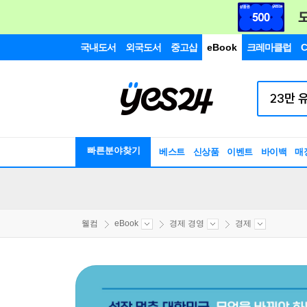
국내도서
외국도서
중고샵
eBook
크레마클럽
C
빠른분야찾기
베스트
신상품
이벤트
바이백
매
웰컴
eBook
경제 경영
경제