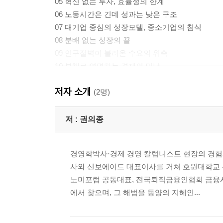
05 혁신 없는 투자, 효율성의 한계
06 노동시간은 긴데 성과는 낮은 구조
07 대기업 중심의 성장모델, 중소기업의 침식
08 분배 없는 성장의 끝
09 인구절벽이 불러온 수요의 위축
10 부채로 연명하는 경제의 민낯
저자 소개
PART ２ 저성장의 뿌리, 어디에서 비롯됐나
(2명)
01 산업구조 고착화와 신성장동력 부재 063
저 :
권의종
02 규제의 덫에 갇힌 창업과 혁신 068
03 교육과 인재정책의 미스매치 073
경영학박사·경제 경영 칼럼니스트 현장의 경험과
04 금융의 생산적 자금 배분 실패 077
사와 신보에이드 대표이사를 거쳐 호원대학교 
05 고령화와 생산가능인구의 급감 081
노미포럼 공동대표, 전국퇴직금융인협회 금융시
06 부동산 중심의 부의 축적 구조 085
에서 찾으며, 그 해법을 동양의 지혜인...
07 기술 추격에서 기술 선도국으로의 이행 실패 089
08 내수와 수출, 양날의 구조 불균형 094
09 노동시장의 이중 구조와 청년실업 099