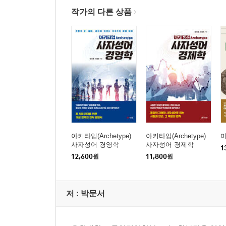
10 정치·사회 갈등과 사회자본의 붕괴 103
작가의 다른 상품
PART ３ 기업, 혁신과 생산성의 재설계
01 대기업-중소기업 간 생산성 격차 해소 111
02 낡은 산업정책에서 미래 산업전략으로 115
03 디지털 전환, 말이 아닌 실행 119
04 유니콘 육성보다 생태계 전반 혁신 123
05 플랫폼 기업 규제와 공정경쟁 질서 127
06 노동시장 유연화와 직무 중심 인사체계 132
아키타입(Archetype)
아키타입(Archetype)
07 규제 샌드박스, 왜 효과가 없었나 136
사자성어 경영학
사자성어 경제학
1
08 글로벌 공급망 전략에 대한 대응 140
12,600
원
11,800
원
09 R&D 투자 구조의 전면 개편 144
10 ESG와 지속 가능한 기업 생태계 148
저 :
박문서
PART ４ 정부의 역할, 성장 촉진자로 거듭나야