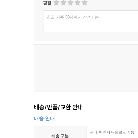
09 과학기술기반의 중장기 성장전략
평점
10 국방산업과 우주산업, 성장의 숨은 동력
한글 기준 50자까지 작성가능
PART ７ 저성장 탈출을 위한 국가대전략
01 ‘성장의 목적’을 다시 묻다
02 성장과 공정의 균형 있는 재정의
03 사회적 자본 회복과 신뢰 기반 재구축
04 기회의 사다리 복원, 교육·복지·금융 재설계
05 민간 주도의 성장동력 체계 확립
06 대타협 기반의 거버넌스 혁신
07 성장 패러다임 전환: 속도에서 지속가능성으로
08 포용적 성장의 제도화 방안
09 성장지표를 넘어선 삶의 질 지표
배송/반품/교환 안내
10 대한민국 성장 대전환 로드맵
배송 안내
맺는말 덫을 넘어, 전환의 문턱을 넘어서
구매 후 즉시 다운로드 가능
배송 구분