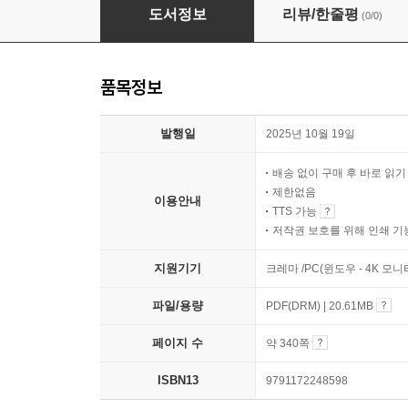
저성장의 덫, 한국 경제 리셋
도서정보
리뷰/한줄평
(0/0)
품목정보
발행일
2025년 10월 19일
배송 없이 구매 후 바로 읽
제한없음
이용안내
TTS 가능
저작권 보호를 위해 인쇄 기
지원기기
크레마 /PC(윈도우 - 4K 모
파일/용량
PDF(DRM) | 20.61MB
페이지 수
약 340쪽
ISBN13
9791172248598