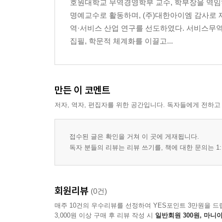
호원대학교 무역경영학부 교수, 학부장을 역임
01 정부지출 확대, 그 방향이 문제다
명예교수로 활동하며, (주)대한아이엠 감사로 
02 포퓰리즘 복지 대신 생산적 복지
역·서비스 산업 연구를 선도하였다. 서비스무
03 정책 일관성과 민관 협력체계 구축
집필, 학문적 체계화를 이끌고...
04 공공부문 개혁, 효율성과 민간유인 강화
05 중앙정부-지방정부 간 권한 재조정
06 행정 혁신과 디지털 정부로의 전환
07 규제 완화, 선언이 아닌 실행
만든 이 코멘트
08 미래 예산 구조로의 개편
저자, 역자, 편집자를 위한 공간입니다. 독자들에게 전하고
09 산업정책 vs 시장의 역할
10 기회정부로서의 전환 선언
접수된 글은 확인을 거쳐 이 곳에 게재됩니다.
독자 분들의 리뷰는 리뷰 쓰기를, 책에 대한 문의는 1:
PART ５ 노동과 인재, 성장의 새로운 동력
01 노동의 질, 어떻게 높일 것인가
02 평생학습과 재교육의 국가 시스템
회원리뷰
(0건)
03 청년 고용정책의 패러다임 전환
매주 10건의 우수리뷰를 선정하여 YES포인트 3만원을 드
04 여성·고령층의 경제참여 확대
3,000원 이상 구매 후 리뷰 작성 시
일반회원 300원, 마니아