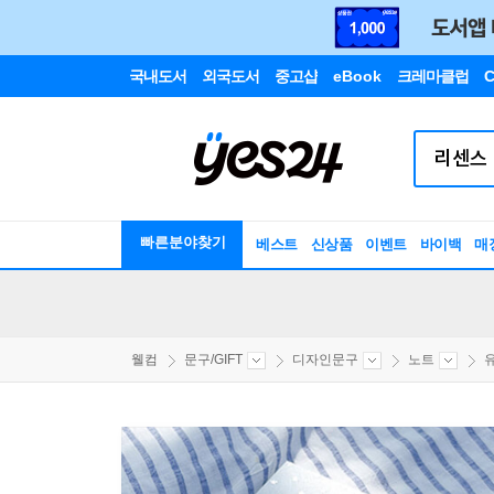
국내도서
외국도서
중고샵
eBook
크레마클럽
C
빠른분야찾기
베스트
신상품
이벤트
바이백
매
웰컴
문구/GIFT
디자인문구
노트