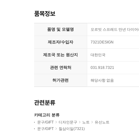
품목정보
품명 및 모델명
오르빗 스프레드 만년 다이어
제조자/수입자
7321DESIGN
제조국 또는 원산지
대한민국
관련 연락처
031.918.7321
허가관련
해당사항 없음
관련분류
카테고리 분류
문구/GIFT
디자인문구
노트
유선노트
문구/GIFT
칠삼이일(7321)